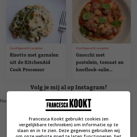
Hoofdgerecht recepten
Hoofdgerecht recepten
Risotto met garnalen
Gnocchi met
uit de KitchenAid
postelein, tomaat en
Cook Processor
knoflook-salie
gehaktballetjes
Volg je mij al op Instagram?
No posts found.
Francesca Kookt gebruikt cookies (en
vergelijkbare technieken) om informatie op te
slaan en in te zien. Deze gegevens gebruiken wij
om onze website goed te laten functioneren, het