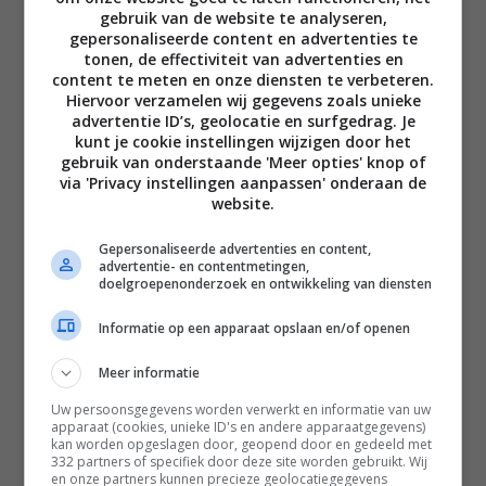
gebruik van de website te analyseren,
gepersonaliseerde content en advertenties te
tonen, de effectiviteit van advertenties en
content te meten en onze diensten te verbeteren.
Hiervoor verzamelen wij gegevens zoals unieke
advertentie ID’s, geolocatie en surfgedrag. Je
Disclaimer
kunt je cookie instellingen wijzigen door het
gebruik van onderstaande 'Meer opties' knop of
Privacy voorwaarden
via 'Privacy instellingen aanpassen' onderaan de
Contact
website.
Instagram
Facebook
Pinterest
Gepersonaliseerde advertenties en content,
advertentie- en contentmetingen,
doelgroepenonderzoek en ontwikkeling van diensten
Home
Informatie op een apparaat opslaan en/of openen
Word gratis lid
Meer informatie
Recepten
Uw persoonsgegevens worden verwerkt en informatie van uw
apparaat (cookies, unieke ID's en andere apparaatgegevens)
Leefstijl
kan worden opgeslagen door, geopend door en gedeeld met
332 partners of specifiek door deze site worden gebruikt. Wij
Reizen
en onze partners kunnen precieze geolocatiegegevens