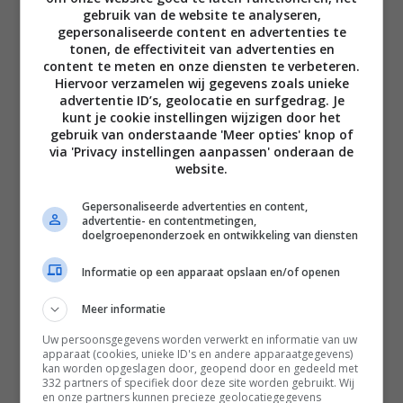
gebruik van de website te analyseren,
gepersonaliseerde content en advertenties te
tonen, de effectiviteit van advertenties en
content te meten en onze diensten te verbeteren.
Hiervoor verzamelen wij gegevens zoals unieke
advertentie ID’s, geolocatie en surfgedrag. Je
Disclaimer
kunt je cookie instellingen wijzigen door het
gebruik van onderstaande 'Meer opties' knop of
Privacy voorwaarden
via 'Privacy instellingen aanpassen' onderaan de
Contact
website.
Instagram
Facebook
Pinterest
Gepersonaliseerde advertenties en content,
advertentie- en contentmetingen,
doelgroepenonderzoek en ontwikkeling van diensten
Home
Informatie op een apparaat opslaan en/of openen
Word gratis lid
Meer informatie
Recepten
Uw persoonsgegevens worden verwerkt en informatie van uw
apparaat (cookies, unieke ID's en andere apparaatgegevens)
Leefstijl
kan worden opgeslagen door, geopend door en gedeeld met
332 partners of specifiek door deze site worden gebruikt. Wij
Reizen
en onze partners kunnen precieze geolocatiegegevens