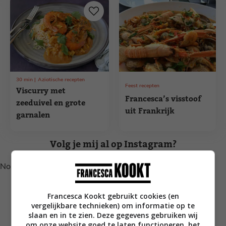
30
min
Aziatische recepten
Feest recepten
Viscurry met
Francesca’s visstoof
zeeduivel en grote
uit Frankrijk
garnalen
Volg je mij al op Instagram?
No posts found.
Francesca Kookt gebruikt cookies (en
vergelijkbare technieken) om informatie op te
slaan en in te zien. Deze gegevens gebruiken wij
om onze website goed te laten functioneren, het