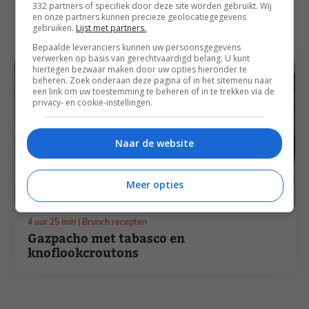
332 partners of specifiek door deze site worden gebruikt. Wij
Ook heerlijk voor jou
en onze partners kunnen precieze geolocatiegegevens
gebruiken.
Lijst met partners.
Bepaalde leveranciers kunnen uw persoonsgegevens
verwerken op basis van gerechtvaardigd belang. U kunt
hiertegen bezwaar maken door uw opties hieronder te
beheren. Zoek onderaan deze pagina of in het sitemenu naar
een link om uw toestemming te beheren of in te trekken via de
privacy- en cookie-instellingen.
Naar de website
Meer opties
uur
minuten
4
uur
25
min
Brunch recepten
Gazpacho met tabasco en
knoflookcroutons