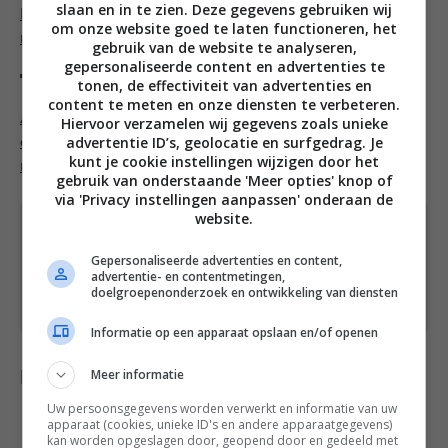
slaan en in te zien. Deze gegevens gebruiken wij
Hapjes recepten
,
Lente recepten
,
Lunch recepten
,
Vis
om onze website goed te laten functioneren, het
recepten
,
Zomer recepten
gebruik van de website te analyseren,
gepersonaliseerde content en advertenties te
Tags
tonen, de effectiviteit van advertenties en
content te meten en onze diensten te verbeteren.
Ansjovis
,
Binnen 15 minuten in de
Hiervoor verzamelen wij gegevens zoals unieke
advertentie ID’s, geolocatie en surfgedrag. Je
oven
,
Brood
,
Paprika
,
Recept
,
Spaanse
kunt je cookie instellingen wijzigen door het
recepten
,
Uitgebreid koken
gebruik van onderstaande 'Meer opties' knop of
via 'Privacy instellingen aanpassen' onderaan de
website.
Heb je een vraag over dit recept of over iets
anders? Stuur een
bericht
via het
Gepersonaliseerde advertenties en content,
advertentie- en contentmetingen,
contactformulier of neem contact op via
doelgroepenonderzoek en ontwikkeling van diensten
Facebook
of
Instagram
.
Informatie op een apparaat opslaan en/of openen
Meer informatie
Delen met anderen
Uw persoonsgegevens worden verwerkt en informatie van uw
apparaat (cookies, unieke ID's en andere apparaatgegevens)
kan worden opgeslagen door, geopend door en gedeeld met