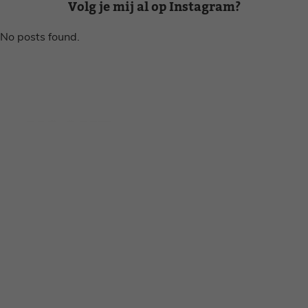
Volg je mij al op Instagram?
No posts found.
Disclaimer
Privacy voorwaarden
Contact
Instagram
Facebook
Pinterest