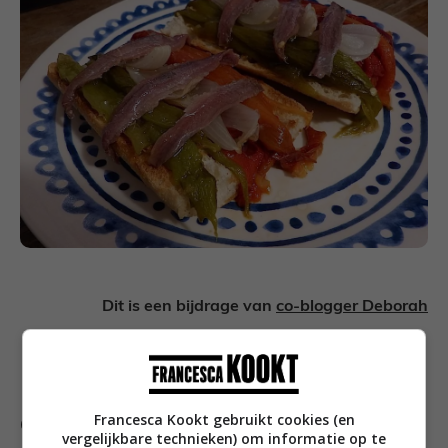
Dit is een bijdrage van
co-blogger Deborah
Volg Francesca Kookt! ook op
Facebook
,
Twitter
,
Google+
,
Bloglovin’
of
Instagram
.
Francesca Kookt gebruikt cookies (en
Categorieën
vergelijkbare technieken) om informatie op te