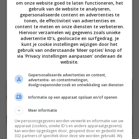
om onze website goed te laten functioneren, het
Maak de tahindressing door de tahin,
gebruik van de website te analyseren,
gepersonaliseerde content en advertenties te
citroensap, olijfolie extra vergine en het grof
tonen, de effectiviteit van advertenties en
gehakte teentje knoflook fijn te malen in een
content te meten en onze diensten te verbeteren.
hakmolen of met de staafmixer. Voeg water
Hiervoor verzamelen wij gegevens zoals unieke
toe tot je een vloeibare, romige dressing
advertentie ID’s, geolocatie en surfgedrag. Je
kunt je cookie instellingen wijzigen door het
hebt. Breng op smaak met zout en peper.
gebruik van onderstaande 'Meer opties' knop of
Serveer de traybake met pompoen,
via 'Privacy instellingen aanpassen' onderaan de
boerenkool en kikkererwten met de pitachips
website.
en tahindressing.
Gepersonaliseerde advertenties en content,
advertentie- en contentmetingen,
doelgroepenonderzoek en ontwikkeling van diensten
Informatie op een apparaat opslaan en/of openen
Meer informatie
Uw persoonsgegevens worden verwerkt en informatie van uw
apparaat (cookies, unieke ID's en andere apparaatgegevens)
kan worden opgeslagen door, geopend door en gedeeld met
332 partners of specifiek door deze site worden gebruikt. Wij