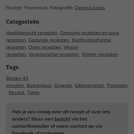
Recept: Francesca, Fotografie:
DeedyLicious
Categorieën
Hoofdgerecht recepten
,
Dressing recepten en saus
recepten
,
Gezonde recepten
,
Koolhydraatarme
recepten
,
Oven recepten
,
Vegan
recepten
,
Vegetarische recepten
,
Winter recepten
Tags
Binnen 45
minuten
,
Boerenkool
,
Groente
,
Kikkererwten
,
Pompoen
,
Recept
,
Tahin
Heb je een vraag over dit recept of over iets
anders? Stuur een
bericht
via het
contactformulier of neem contact op via
Facebook
of
Instagram
.