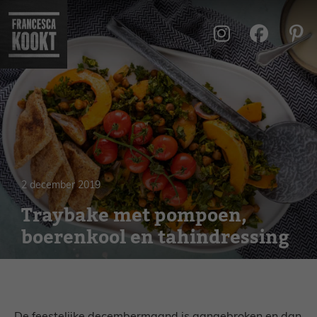
Ga
naar
de
inhoud
2 december 2019
Traybake met pompoen,
boerenkool en tahindressing