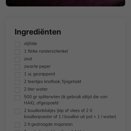
Ingrediënten
▢
olijfolie
▢
1
flinke runderschenkel
▢
zout
▢
zwarte peper
▢
1
ui,
gesnipperd
▢
2
teentjes
knoflook,
fijngehakt
▢
2
liter
water
▢
500
gr
spliterwten
(ik gebruik altijd die van
HAK), afgespoeld
▢
2
bouillonblokjes
(kip of vlees of 2 tl
bouillonpoeder of 1 l bouillon uit pot + 1 l water)
▢
2
tl
gedroogde majoraan
▢