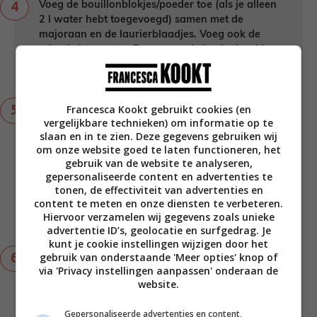
Voeg de bouillonblokjes/poeder toe (als je alleen
2 l water hebt toegevoegd) samen met de
majoraan en de laurierblaadjes. Voeg ook de
schenkel weer toe. Breng aan de kook, draai het
vuur lager en laat 1,5 – 2 uur pruttelen. Schep
tussentijds schuim af.
Francesca Kookt gebruikt cookies (en
Haal daarna de schenkel uit de pan en snijd het
vergelijkbare technieken) om informatie op te
vlees klein. Voeg samen met alle groenten, de
slaan en in te zien. Deze gegevens gebruiken wij
fijngehakte selderij steeltjes en de rookworst in
om onze website goed te laten functioneren, het
plakjes weer toe en laat 30 minuten pruttelen.
gebruik van de website te analyseren,
Proef tussentijds en voeg eventueel naar smaak
gepersonaliseerde content en advertenties te
nog zout en/of zwarte peper toe. Vind je soep te
tonen, de effectiviteit van advertenties en
dik? Voeg dan nog wat extra water of bouillon
content te meten en onze diensten te verbeteren.
toe. Roer op het laatst de helft van de gehakte
Hiervoor verzamelen wij gegevens zoals unieke
bladselderij erdoor.
advertentie ID’s, geolocatie en surfgedrag. Je
kunt je cookie instellingen wijzigen door het
gebruik van onderstaande 'Meer opties' knop of
Bak ondertussen de tweede rookworst (die je in
via 'Privacy instellingen aanpassen' onderaan de
blokjes hebt gesneden) krokant uit in een
website.
koekenpan zonder vet en laat daarna uitlekken
op keukenpapier.
Gepersonaliseerde advertenties en content,