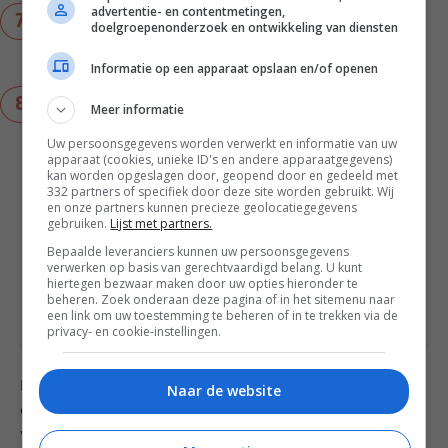
advertentie- en contentmetingen,
Serveer de erwtensoep in kommen en garneer
doelgroepenonderzoek en ontwikkeling van diensten
met de krokante rookworstblokjes, gehakte
bladselderij en een snufje peper.
Informatie op een apparaat opslaan en/of openen
Tip: Deze erwtensoep laat zich perfect invriezen
Meer informatie
en opnieuw opwarmen. Let wel op dat deze
Uw persoonsgegevens worden verwerkt en informatie van uw
indikt, dus dat je ‘m dan nog iets moet
apparaat (cookies, unieke ID's en andere apparaatgegevens)
verdunnen met water of bouillon.
kan worden opgeslagen door, geopend door en gedeeld met
332 partners of specifiek door deze site worden gebruikt. Wij
en onze partners kunnen precieze geolocatiegegevens
gebruiken.
Lijst met partners.
Notities
Met dit recept maak je een pan
Bepaalde leveranciers kunnen uw persoonsgegevens
verwerken op basis van gerechtvaardigd belang. U kunt
erwtensoep voor 6 – 8 personen.
hiertegen bezwaar maken door uw opties hieronder te
Bereiding: 3 uur
beheren. Zoek onderaan deze pagina of in het sitemenu naar
een link om uw toestemming te beheren of in te trekken via de
privacy- en cookie-instellingen.
Eet smakelijk, ik hoop dat je gaat genieten van deze
Naar de website
erwtensoep zonder varkensvlees! Laat je het me
weten door een review achter te laten? Dat kan