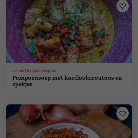
minuten
50
min
Budget recepten
Pompoensoep met knoflookcroutons en
spekjes