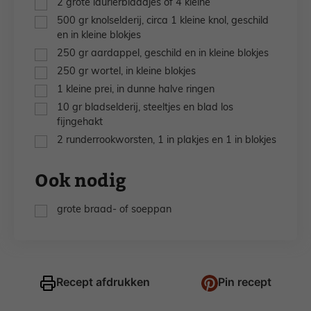
2
grote laurierblaadjes
of 4 kleine
▢
500
gr
knolselderij,
circa 1 kleine knol, geschild
en in kleine blokjes
▢
250
gr
aardappel,
geschild en in kleine blokjes
▢
250
gr
wortel,
in kleine blokjes
▢
1
kleine prei,
in dunne halve ringen
▢
10
gr
bladselderij,
steeltjes en blad los
fijngehakt
▢
2
runderrookworsten,
1 in plakjes en 1 in blokjes
Ook nodig
▢
grote braad- of soeppan
Recept afdrukken
Pin recept