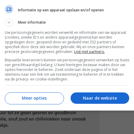
len. Kook ze in 20 minuten gaar in een
ppels net onder staan) met de deksel
Informatie op een apparaat opslaan en/of openen
Meer informatie
leed een bakblik met bakpapier.
Uw persoonsgegevens worden verwerkt en informatie van uw apparaat
(cookies, unieke ID's en andere apparaatgegevens) kan worden
van de venkel er nog aan. Zo blijven de
opgeslagen door, geopend door en gedeeld met 332 partners of
specifiek door deze site worden gebruikt. Wij en onze partners kunnen
precieze geolocatiegegevens gebruiken.
Lijst met partners.
en de bieten aan de andere kant.
Bepaalde leveranciers kunnen uw persoonsgegevens verwerken op basis
appelciderazijn, zout en peper. Smeer de
van gerechtvaardigd belang. U kunt hiertegen bezwaar maken door uw
opties hieronder te beheren. Zoek onderaan deze pagina of in het
biet) en rooster 15 minuten in de oven.
sitemenu naar een link om uw toestemming te beheren of in te trekken
via de privacy- en cookie-instellingen.
uit de sjalot hierin met een snufje zout.
lsap in de pan en breng aan de kook. Laat
geregeld roert. Proef en voeg naar wens
Meer opties
Naar de website
vuur tot ze gaan geuren en goudbruin
olie, snuf zout en chilivlokken naar smaak
akje.