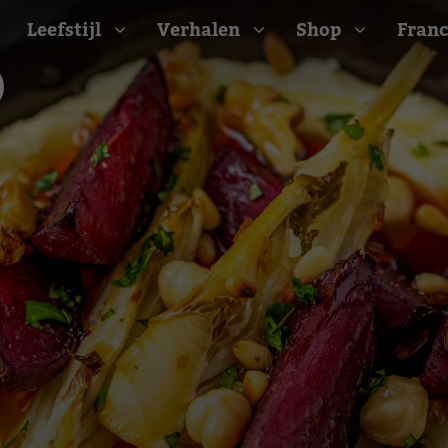
Leefstijl
Verhalen
Shop
Franc
Barbecue recepten
t
Camping recepten
e
Picknick recepten
Salade recepten
d
Zomer recepten
ijk
erraans
n
Bekijk alle recepten
arisch