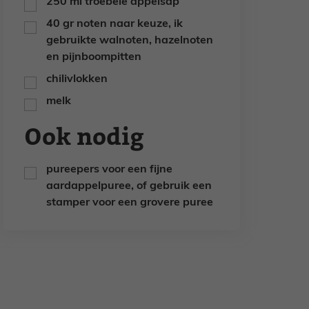
250
ml
troebele appelsap
▢
40
gr
noten naar keuze,
ik
▢
gebruikte walnoten, hazelnoten
en pijnboompitten
chilivlokken
▢
melk
▢
Ook nodig
pureepers voor een fijne
▢
aardappelpuree,
of gebruik een
stamper voor een grovere puree