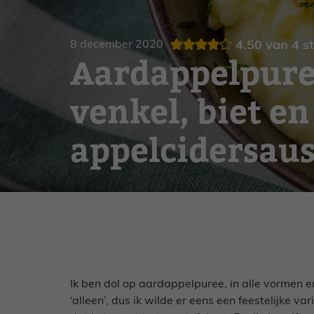
Gebak
Zoet
8 december 2020
4.50
van
4
s
Aardappelpure
venkel, biet en
appelcidersau
Ik ben dol op aardappelpuree, in alle vormen 
‘alleen’, dus ik wilde er eens een feestelijke 