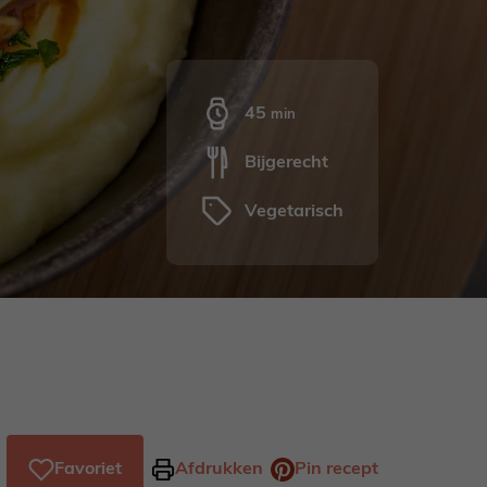
minuten
45
min
Bijgerecht
Vegetarisch
Favoriet
Afdrukken
Pin recept