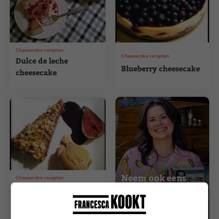
Cheesecake recepten
Cheesecake recepten
Dulce de leche
Blueberry cheesecake
cheesecake
Neem ook eens
Cheesecake recepten
Nutella cheesecake
een kijkje in
Francesca's
met Frangelico ijs en
webshop
verse vijg