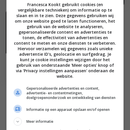
Francesca Kookt gebruikt cookies (en
vergelijkbare technieken) om informatie op te
slaan en in te zien. Deze gegevens gebruiken wij
om onze website goed te laten functioneren, het
gebruik van de website te analyseren,
gepersonaliseerde content en advertenties te
tonen, de effectiviteit van advertenties en
content te meten en onze diensten te verbeteren.
Hiervoor verzamelen wij gegevens zoals unieke
advertentie ID’s, geolocatie en surfgedrag. Je
Brownie recepten
kunt je cookie instellingen wijzigen door het
Cheesecake brownie
gebruik van onderstaande 'Meer opties' knop of
via 'Privacy instellingen aanpassen' onderaan de
met verse frambozen
website.
Gepersonaliseerde advertenties en content,
advertentie- en contentmetingen,
doelgroepenonderzoek en ontwikkeling van diensten
vorige
Pagina
1
Informatie op een apparaat opslaan en/of openen
Meer informatie
Volg je mij al op Instagram?