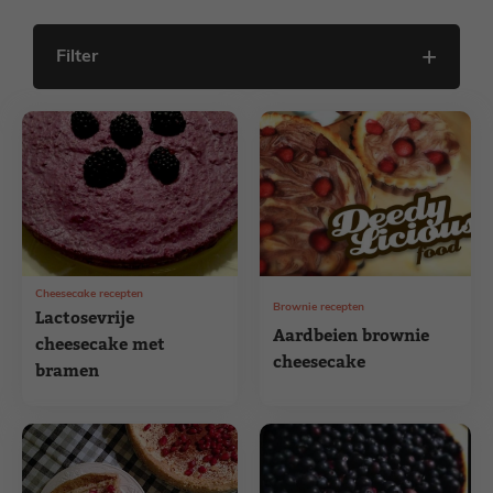
Filter
Cheesecake recepten
Brownie recepten
Lactosevrije
Aardbeien brownie
cheesecake met
cheesecake
bramen