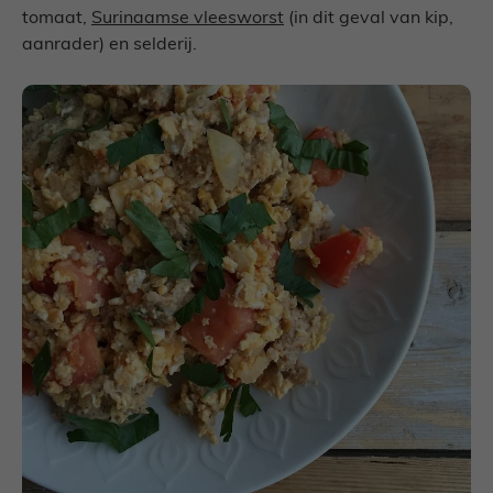
tomaat,
Surinaamse vleesworst
(in dit geval van kip,
aanrader) en selderij.