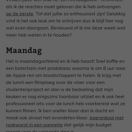
Vinden jullie wel leuk hè, zo’n eetdagboek? Tenminste,
als ik de reacties moet geloven die ik heb ontvangen
op de eerste
. Tof dat jullie zo enthousiast zijn! Gelukkig
vind ik het ook leuk om te schrijven dus ik blijf hier nog
wel even doorgaan. Benieuwd of ik me deze week wat
meer heb weten in te houden?
Maandag
Het is maandagochtend en ik heb haast! Snel koffie en
een boterham met pindakaas waarna ik om 8 uur naar
de Appie ren om boodschappen te halen. Ik krijg met
de lunch een filmploeg over de vloer voor een
studentenproject en dan is de bedoeling dat mijn
keuken er nog enigszins toonbaar uitziet en ik ook heel
professioneel iets voor de lunch heb voorbereid wat ze
kunnen filmen. Ik ben sneller klaar dan ik dacht en
maak ook alvast het avondeten klaar,
boerenkool met
rookworst in een pannetje
dat gelijk mijn budget