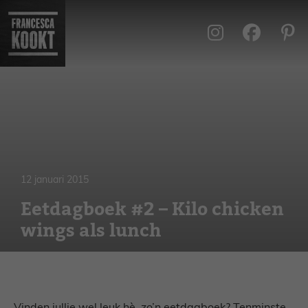
Ga
naar
de
inhoud
12 januari 2015
Eetdagboek #2 – Kilo chicken
wings als lunch