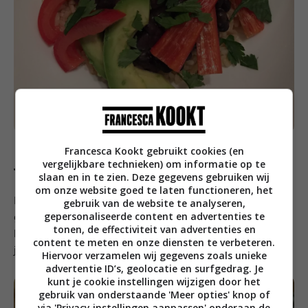
Francesca Kookt gebruikt cookies (en
vergelijkbare technieken) om informatie op te
Vrijdag
slaan en in te zien. Deze gegevens gebruiken wij
om onze website goed te laten functioneren, het
Een ochtendmeeting bij Zonnatura, dan komt het wel
gebruik van de website te analyseren,
gepersonaliseerde content en advertenties te
goed met het ontbijt. Er staat veel lekkers voor ons
tonen, de effectiviteit van advertenties en
klaar en ik maak een bakje muesli met kwark, lepeltje
content te meten en onze diensten te verbeteren.
jam en blauwe bessen.
Hiervoor verzamelen wij gegevens zoals unieke
advertentie ID’s, geolocatie en surfgedrag. Je
kunt je cookie instellingen wijzigen door het
gebruik van onderstaande 'Meer opties' knop of
via 'Privacy instellingen aanpassen' onderaan de