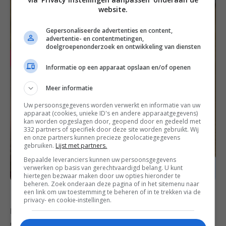
website.
Gepersonaliseerde advertenties en content,
advertentie- en contentmetingen,
doelgroepenonderzoek en ontwikkeling van diensten
Informatie op een apparaat opslaan en/of openen
Meer informatie
Uw persoonsgegevens worden verwerkt en informatie van uw
apparaat (cookies, unieke ID's en andere apparaatgegevens)
kan worden opgeslagen door, geopend door en gedeeld met
332 partners of specifiek door deze site worden gebruikt. Wij
en onze partners kunnen precieze geolocatiegegevens
gebruiken.
Lijst met partners.
Bepaalde leveranciers kunnen uw persoonsgegevens
verwerken op basis van gerechtvaardigd belang. U kunt
hiertegen bezwaar maken door uw opties hieronder te
beheren. Zoek onderaan deze pagina of in het sitemenu naar
een link om uw toestemming te beheren of in te trekken via de
privacy- en cookie-instellingen.
De rest van de ochtend vergaderen we met
cappuccino, water, fruitsap en pure chocoladekoekjes.