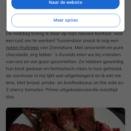
Naar de website
De lunch breng ik door met mijn lieve foodfriends
Sabine
en
Pauline
en ik eet een vers bereidde en
Meer opties
lekkere uiensoep.
De middag breng ik door op mijn nieuwe kantoor, wat
een rust om te werken! Tussendoor snack ik nog een
noten-fruitreep
van Zonnatura. Met amaranth en pure
chocolade, erg lekker. ‘s Avonds eten we bij vrienden
van ons en we gaan gourmetten. Ze hebben geweldig
hun best gedaan en fantastisch vlees in huis gehaald,
de carnivoor in mij lijkt wel uitgehongerd en ik eet me
lens. Met brood, pinda- en knoflooksaus on the side en
2 cherry tomaten. Prima uitgebalanceerde maaltijd
dus.