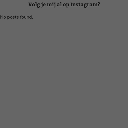
Volg je mij al op Instagram?
No posts found.
Disclaimer
Privacy voorwaarden
Contact
Instagram
Facebook
Pinterest