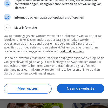
Gepersonaliseerde advertenties en content, advertentie- en
kastanjechampignons,
kastanjecham
contentmetingen, doelgroepenonderzoek en ontwikkeling van
diensten
tomaat en tijm
en oregano
Informatie op een apparaat opslaan en/of openen
Meer informatie
Uw persoonsgegevens worden verwerkt en informatie van uw apparaat
(cookies, unieke ID's en andere apparaatgegevens) kan worden
opgeslagen door, geopend door en gedeeld met 332 partners of
specifiek door deze site worden gebruikt. Wij en onze partners kunnen
precieze geolocatiegegevens gebruiken.
Lijst met partners.
Bepaalde leveranciers kunnen uw persoonsgegevens verwerken op basis
van gerechtvaardigd belang. U kunt hiertegen bezwaar maken door uw
opties hieronder te beheren. Zoek onderaan deze pagina of in het
sitemenu naar een link om uw toestemming te beheren of in te trekken
via de privacy- en cookie-instellingen.
Feest recepten
Dressing recepten en 
Gevulde kip met
Biefstuksalad
balsamico glazuur
babyspinazie 
Meer opties
Naar de website
citrusdressin