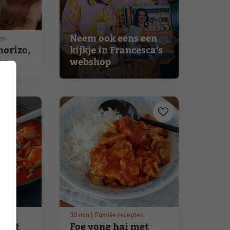
Neem ook eens een
en
horizo,
kijkje in Francesca's
en
webshop
lië
30
min
Familie recepten
e met
Foe yong hai met