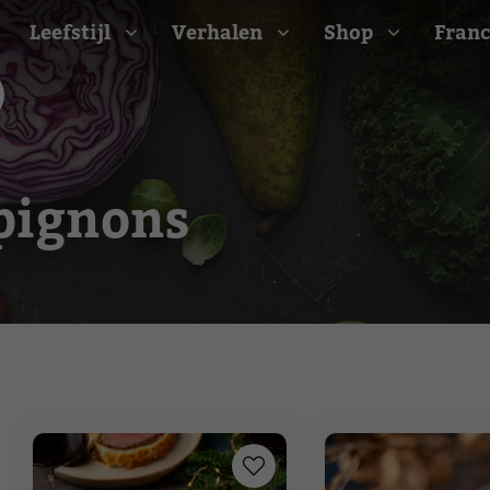
Leefstijl
Verhalen
Shop
Franc
Barbecue recepten
pignons
t
Camping recepten
e
Picknick recepten
Salade recepten
d
Zomer recepten
ijk
erraans
n
Bekijk alle recepten
arisch