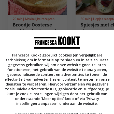
20
min
Makkelijke recepten
30
min
Hapjes recept
Broodje Oosterse
Spiesjes met c
paddenstoelen met
champignons 
lente-ui
kruidensaus
Francesca Kookt gebruikt cookies (en vergelijkbare
technieken) om informatie op te slaan en in te zien. Deze
gegevens gebruiken wij om onze website goed te laten
functioneren, het gebruik van de website te analyseren,
gepersonaliseerde content en advertenties te tonen, de
effectiviteit van advertenties en content te meten en onze
diensten te verbeteren. Hiervoor verzamelen wij gegevens
zoals unieke advertentie ID’s, geolocatie en surfgedrag. Je
kunt je cookie instellingen wijzigen door het gebruik van
onderstaande 'Meer opties' knop of via 'Privacy
instellingen aanpassen' onderaan de website.
30
min
Hoofdgerecht recepten
Culinair op reis naar Ita
Puree met
Kip cacciator