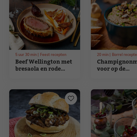
5
uur
30
min
Feest recepten
20
min
Borrel recept
Beef Wellington met
Champignonm
bresaola en rode
voor op de
wijnsaus
borrelplank