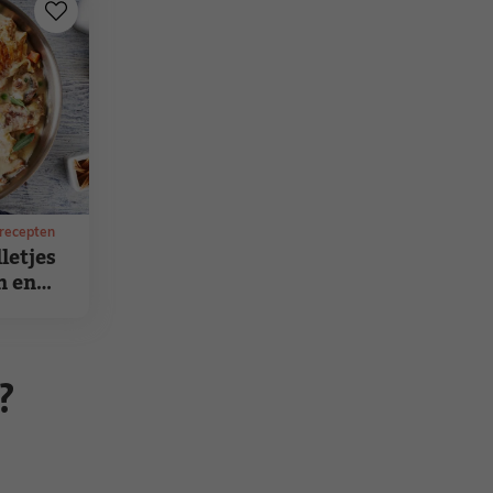
recepten
letjes
n en
?