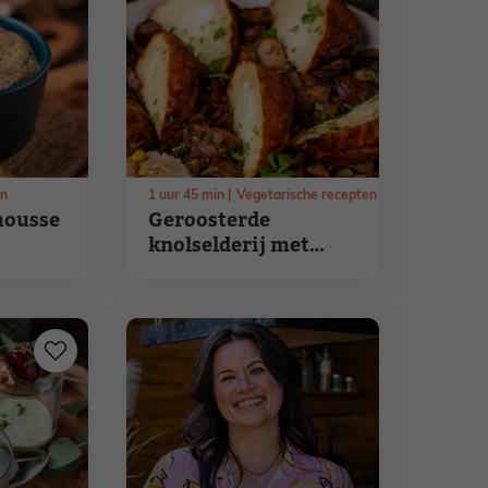
en
1
uur
45
min
Vegetarische recepten
ousse
Geroosterde
knolselderij met
kastanje en
champignon