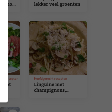
pignons
lekker veel groenten
saus recepten
Hoofdgerecht recepten
e met
Linguine met
en
champignons,
g
citroen en tijm