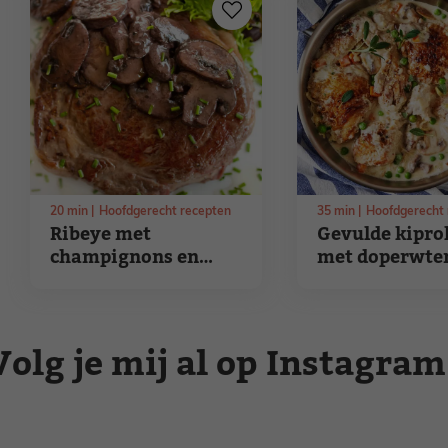
20
min
Hoofdgerecht recepten
35
min
Hoofdgerecht 
Ribeye met
Gevulde kiprol
champignons en
met doperwte
gemengde salade
roomsaus
Volg je mij al op Instagram