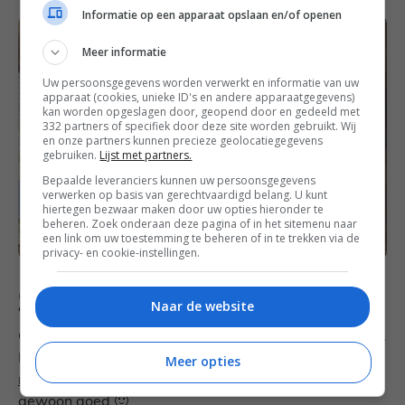
Informatie op een apparaat opslaan en/of openen
Meer informatie
Uw persoonsgegevens worden verwerkt en informatie van uw
apparaat (cookies, unieke ID's en andere apparaatgegevens)
kan worden opgeslagen door, geopend door en gedeeld met
332 partners of specifiek door deze site worden gebruikt. Wij
en onze partners kunnen precieze geolocatiegegevens
gebruiken.
Lijst met partners.
Bepaalde leveranciers kunnen uw persoonsgegevens
verwerken op basis van gerechtvaardigd belang. U kunt
hiertegen bezwaar maken door uw opties hieronder te
beheren. Zoek onderaan deze pagina of in het sitemenu naar
een link om uw toestemming te beheren of in te trekken via de
privacy- en cookie-instellingen.
Zondag
Naar de website
Oke, hier ben ik misschien een beetje aan het spijbelen.
Maar er zit toch echt groente in deze
pompoentaart
Meer opties
met nootmuskaat en kaneel
! En daarom reken ik ‘m
gewoon goed 🙂