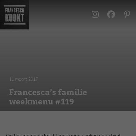
Ga
naar
de
inhoud
11 maart 2017
Francesca’s familie
weekmenu #119