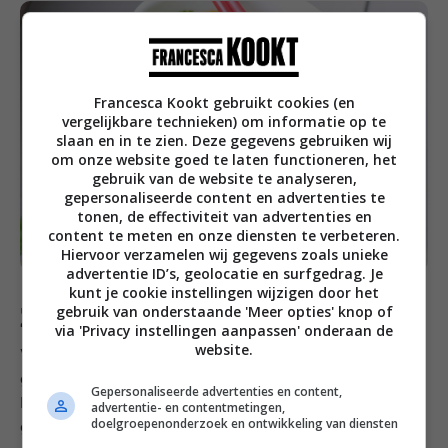
Francesca Kookt gebruikt cookies (en
vergelijkbare technieken) om informatie op te
slaan en in te zien. Deze gegevens gebruiken wij
om onze website goed te laten functioneren, het
gebruik van de website te analyseren,
gepersonaliseerde content en advertenties te
tonen, de effectiviteit van advertenties en
content te meten en onze diensten te verbeteren.
Hiervoor verzamelen wij gegevens zoals unieke
advertentie ID’s, geolocatie en surfgedrag. Je
kunt je cookie instellingen wijzigen door het
Zaterdag
gebruik van onderstaande 'Meer opties' knop of
via 'Privacy instellingen aanpassen' onderaan de
website.
Wat is het elke keer toch weer fijn wanneer je een
gerecht in de oven schuift en er zo iets lekkers uitkomt!
Gepersonaliseerde advertenties en content,
Precies wat er gebeurde met deze
geroosterde
advertentie- en contentmetingen,
doelgroepenonderzoek en ontwikkeling van diensten
groenten met burrata
.