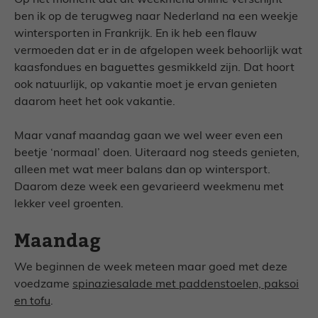
Op het moment dat dit weekmenu online verschijnt
ben ik op de terugweg naar Nederland na een weekje
wintersporten in Frankrijk. En ik heb een flauw
vermoeden dat er in de afgelopen week behoorlijk wat
kaasfondues en baguettes gesmikkeld zijn. Dat hoort
ook natuurlijk, op vakantie moet je ervan genieten
daarom heet het ook vakantie.
Maar vanaf maandag gaan we wel weer even een
beetje ‘normaal’ doen. Uiteraard nog steeds genieten,
alleen met wat meer balans dan op wintersport.
Daarom deze week een gevarieerd weekmenu met
lekker veel groenten.
Maandag
We beginnen de week meteen maar goed met deze
voedzame
spinaziesalade met paddenstoelen, paksoi
en tofu
.