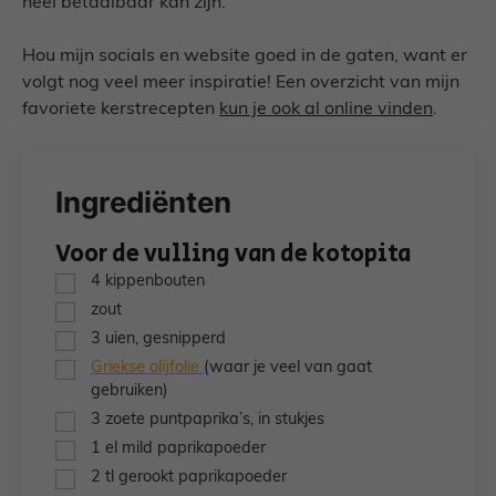
heel betaalbaar kan zijn.
Hou mijn socials en website goed in de gaten, want er
volgt nog veel meer inspiratie! Een overzicht van mijn
favoriete kerstrecepten
kun je ook al online vinden
.
Ingrediënten
Voor de vulling van de kotopita
▢
4
kippenbouten
▢
zout
▢
3
uien,
gesnipperd
▢
Griekse olijfolie
(waar je veel van gaat
gebruiken)
▢
3
zoete puntpaprika’s,
in stukjes
▢
1
el
mild paprikapoeder
▢
2
tl
gerookt paprikapoeder