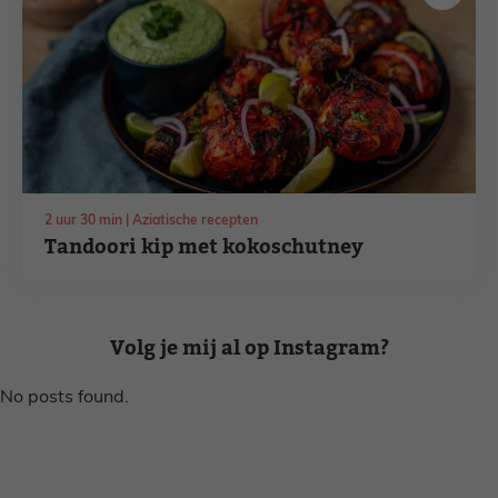
uur
minuten
2
uur
30
min
Aziatische recepten
Tandoori kip met kokoschutney
Volg je mij al op Instagram?
No posts found.