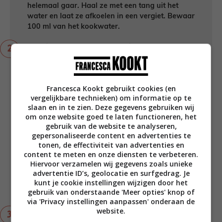
helemaal gaar. Haal ze met een tang uit het
water en laat ze afkoelen in een vergiet. Bewaar
100 ml van het kookwater.
Strooi ondertussen de bloem in een grote kom
of beter nog in een teil. Voeg het zout toe en
meng erdoor met een vork. Maak een kuil in het
midden van de bloem en schenk hier de olijfolie,
Francesca Kookt gebruikt cookies (en
azijn en het water in. Meng alles goed door
vergelijkbare technieken) om informatie op te
elkaar met je vingers door beetje bij beetje de
slaan en in te zien. Deze gegevens gebruiken wij
bloem van de buitenkant naar het midden te
om onze website goed te laten functioneren, het
trekken. Als alles goed gemengd is, stort je het
gebruik van de website te analyseren,
deeg op een schoon werkvlak. Kneed het een
gepersonaliseerde content en advertenties te
aantal minuten goed door tot een mooie bal en
tonen, de effectiviteit van advertenties en
verdeel deze daarna in drie gelijke balletjes.
content te meten en onze diensten te verbeteren.
Bebloem je werkvlak, leg de deegballetjes
Hiervoor verzamelen wij gegevens zoals unieke
advertentie ID’s, geolocatie en surfgedrag. Je
daarop en dek af met een schone keukendoek.
kunt je cookie instellingen wijzigen door het
Laat minimaal een half uur rusten terwijl je de
gebruik van onderstaande 'Meer opties' knop of
vulling gaat maken.
via 'Privacy instellingen aanpassen' onderaan de
website.
Verhit een grote braadpan en fruit de uien 10