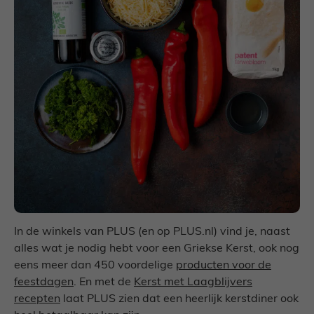
In de winkels van PLUS (en op PLUS.nl) vind je, naast
alles wat je nodig hebt voor een Griekse Kerst, ook nog
eens meer dan 450 voordelige
producten voor de
feestdagen
. En met de
Kerst met Laagblijvers
recepten
laat PLUS zien dat een heerlijk kerstdiner ook