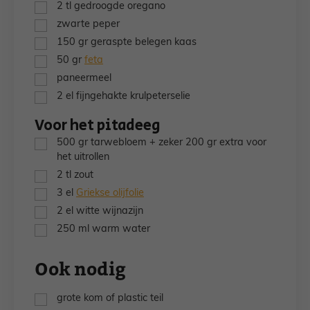
▢
2
tl
gedroogde oregano
▢
zwarte peper
▢
150
gr
geraspte belegen kaas
▢
50
gr
feta
▢
paneermeel
▢
2
el
fijngehakte krulpeterselie
Voor het pitadeeg
▢
500
gr
tarwebloem + zeker 200 gr extra voor
het uitrollen
▢
2
tl
zout
▢
3
el
Griekse olijfolie
▢
2
el
witte wijnazijn
▢
250
ml
warm water
Ook nodig
▢
grote kom of plastic teil