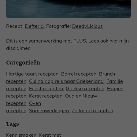
Recept:
Elefteria
, Fotografie:
DeedyLicious
Dit is een samenwerking met
PLUS
. Lees ook
hier
mijn
disclaimer.
Categorieën
Hartige taart recepten
,
Borrel recepten
,
Brunch
recepten
,
Culinair op reis naar Griekenland
,
Familie
recepten
,
Feest recepten
,
Griekse recepten
,
Hapjes
recepten
,
Kerst recepten
,
Oud en Nieuw
recepten
,
Oven
recepten
,
Samenwerkingen
,
Zelfmaakrecepten
Tags
Kennismaken
,
Kerst met