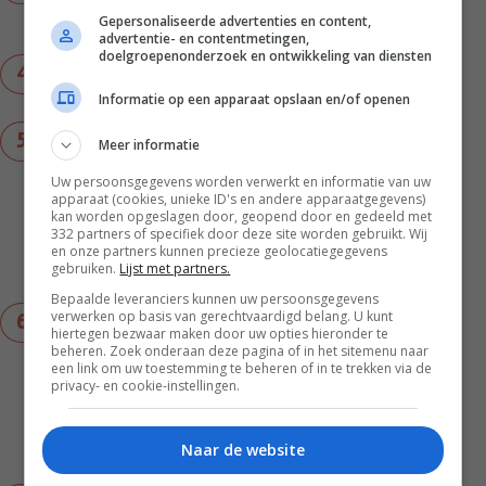
minuten in een royale scheut olijfolie met een
Gepersonaliseerde advertenties en content,
snuf zout op middellaag vuur.
advertentie- en contentmetingen,
doelgroepenonderzoek en ontwikkeling van diensten
Pluk ondertussen het vlees van de kippenbouten
in reepjes.
Informatie op een apparaat opslaan en/of openen
Roer de stukjes paprika, twee soorten
Meer informatie
paprikapoeder en de oregano door de uien, en
Uw persoonsgegevens worden verwerkt en informatie van uw
bak nog een paar minuten door. Roer daarna de
apparaat (cookies, unieke ID's en andere apparaatgegevens)
reepjes kip erdoor en bak nog 2 minuten. Proef
kan worden opgeslagen door, geopend door en gedeeld met
en breng naar wens verder op smaak met peper
332 partners of specifiek door deze site worden gebruikt. Wij
en onze partners kunnen precieze geolocatiegegevens
en zout. Maar let op dat er nog kaas doorheen
gebruiken.
Lijst met partners.
gaat, wat ook een extra zoute smaak geeft.
Bepaalde leveranciers kunnen uw persoonsgegevens
verwerken op basis van gerechtvaardigd belang. U kunt
Schenk de 100 ml kippenbouillon die je hebt
hiertegen bezwaar maken door uw opties hieronder te
bewaard erbij en laat sudderen, zonder deksel,
beheren. Zoek onderaan deze pagina of in het sitemenu naar
tot het vocht helemaal verdampt is. Roer daarna
een link om uw toestemming te beheren of in te trekken via de
privacy- en cookie-instellingen.
de twee soorten kaas erdoor tot het goed
gemengd is en de kaas gesmolten is. Proef nog
één keer of het gerecht op smaak is en haal
Naar de website
daarna de pan van het vuur.