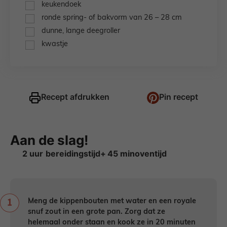
▢
keukendoek
▢
ronde spring- of bakvorm van 26 – 28 cm
▢
dunne, lange deegroller
▢
kwastje
Recept afdrukken
Pin recept
Aan de slag!
uur
minuten
2
uur
45
min
oventijd
Meng de kippenbouten met water en een royale
snuf zout in een grote pan. Zorg dat ze
helemaal onder staan en kook ze in 20 minuten