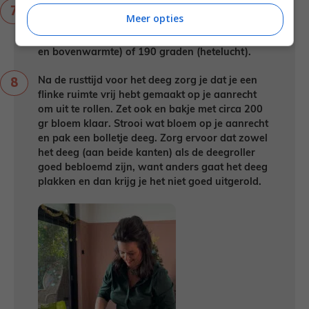
Vet je ronde spring-/bakvorm in met olijfolie en
Meer opties
strooi een laagje paneermeel op de bodem.
Verwarm de oven voor op 200 graden (onder-
en bovenwarmte) of 190 graden (hetelucht).
Na de rusttijd voor het deeg zorg je dat je een
flinke ruimte vrij hebt gemaakt op je aanrecht
om uit te rollen. Zet ook en bakje met circa 200
gr bloem klaar. Strooi wat bloem op je aanrecht
en pak een bolletje deeg. Zorg ervoor dat zowel
het deeg (aan beide kanten) als de deegroller
goed bebloemd zijn, want anders gaat het deeg
plakken en dan krijg je het niet goed uitgerold.