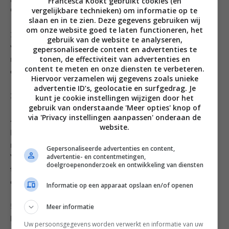
Francesca Kookt gebruikt cookies (en
vergelijkbare technieken) om informatie op te
Giet overtollig water af.
slaan en in te zien. Deze gegevens gebruiken wij
om onze website goed te laten functioneren, het
2. Zet in de tussentijd een steelpan met water op het
gebruik van de website te analyseren,
vuur voor de eieren. Die ga je hierin zacht koken: 5 – 6
gepersonaliseerde content en advertenties te
tonen, de effectiviteit van advertenties en
minuten, afhankelijk van de grootte van het ei. Laat
content te meten en onze diensten te verbeteren.
daarna schrikken in koud water.
Hiervoor verzamelen wij gegevens zoals unieke
advertentie ID’s, geolocatie en surfgedrag. Je
3. Snipper de sjalot en snijd de avocado in plakken.
kunt je cookie instellingen wijzigen door het
gebruik van onderstaande 'Meer opties' knop of
via 'Privacy instellingen aanpassen' onderaan de
4. Vervolgens gaat er een koekenpan op medium vuur.
website.
Fruit de sjalot in een scheutje olijfolie. Leg het trosje
met de cherrytomaten ergens aan de zijkant in de pan.
Gepersonaliseerde advertenties en content,
advertentie- en contentmetingen,
Voeg de spinazie toe, in dezelfde pan, en roerbak
doelgroepenonderzoek en ontwikkeling van diensten
totdat deze geslonken is. Breng op smaak met peper
en zout.
Informatie op een apparaat opslaan en/of openen
Meer informatie
5. Meng een scheutje olijfolie extra vergine door de
boekweit en verdeel deze over 2 kommetjes. Garneer
Uw persoonsgegevens worden verwerkt en informatie van uw