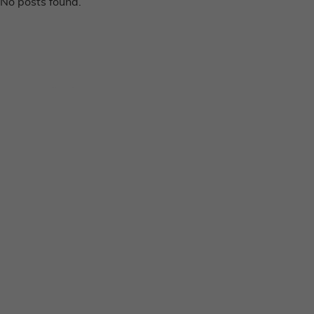
No posts found.
Disclaimer
Privacy voorwaarden
Contact
Instagram
Facebook
Pinterest
Home