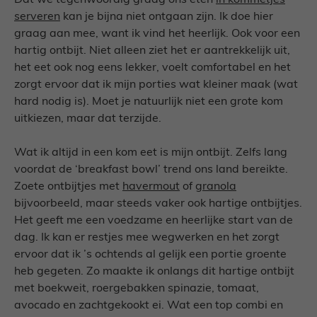
Dat we tegenwoordig graag ons eten
in kommetjes
serveren
kan je bijna niet ontgaan zijn. Ik doe hier
graag aan mee, want ik vind het heerlijk. Ook voor een
hartig ontbijt. Niet alleen ziet het er aantrekkelijk uit,
het eet ook nog eens lekker, voelt comfortabel en het
zorgt ervoor dat ik mijn porties wat kleiner maak (wat
hard nodig is). Moet je natuurlijk niet een grote kom
uitkiezen, maar dat terzijde.
Wat ik altijd in een kom eet is mijn ontbijt. Zelfs lang
voordat de ‘breakfast bowl’ trend ons land bereikte.
Zoete ontbijtjes met
havermout
of
granola
bijvoorbeeld, maar steeds vaker ook hartige ontbijtjes.
Het geeft me een voedzame en heerlijke start van de
dag. Ik kan er restjes mee wegwerken en het zorgt
ervoor dat ik ’s ochtends al gelijk een portie groente
heb gegeten. Zo maakte ik onlangs dit hartige ontbijt
met boekweit, roergebakken spinazie, tomaat,
avocado en zachtgekookt ei. Wat een top combi en