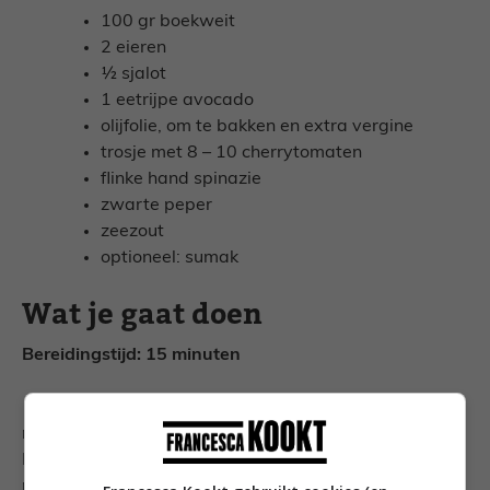
100 gr boekweit
2 eieren
½ sjalot
1 eetrijpe avocado
olijfolie, om te bakken en extra vergine
trosje met 8 – 10 cherrytomaten
flinke hand spinazie
zwarte peper
zeezout
optioneel: sumak
Wat je gaat doen
Bereidingstijd: 15 minuten
1. Meng de boekweit met een bodempje water (moet
net onder staan) in een steelpan en zet op het vuur.
Breng aan de kook en laat daarna 8 – 10 minuten
pruttelen op medium vuur totdat de boekweit gaar is.