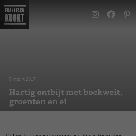
Ga
naar
de
inhoud
5 maart 2017
Hartig ontbijt met boekweit,
groenten en ei