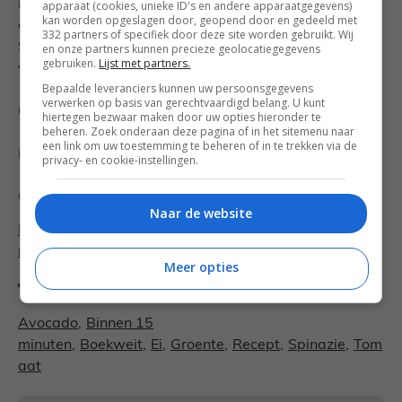
met spinazie, cherrytomaten en plakjes avocado. Pel
apparaat (cookies, unieke ID's en andere apparaatgegevens)
kan worden opgeslagen door, geopend door en gedeeld met
de eieren, halveer ze en leg ook in de kommetjes.
332 partners of specifiek door deze site worden gebruikt. Wij
Strooi eventueel nog wat sumak over het gerecht en
en onze partners kunnen precieze geolocatiegegevens
gebruiken.
Lijst met partners.
val direct aan.
Bepaalde leveranciers kunnen uw persoonsgegevens
verwerken op basis van gerechtvaardigd belang. U kunt
Geniet van dit hartige ontbijt!
hiertegen bezwaar maken door uw opties hieronder te
beheren. Zoek onderaan deze pagina of in het sitemenu naar
een link om uw toestemming te beheren of in te trekken via de
Recept & fotografie: Dominique
privacy- en cookie-instellingen.
Categorieën
Naar de website
Brunch recepten
,
Gezonde recepten
,
Ontbijt
recepten
,
Vegetarische recepten
Meer opties
Tags
Avocado
,
Binnen 15
minuten
,
Boekweit
,
Ei
,
Groente
,
Recept
,
Spinazie
,
Tom
aat