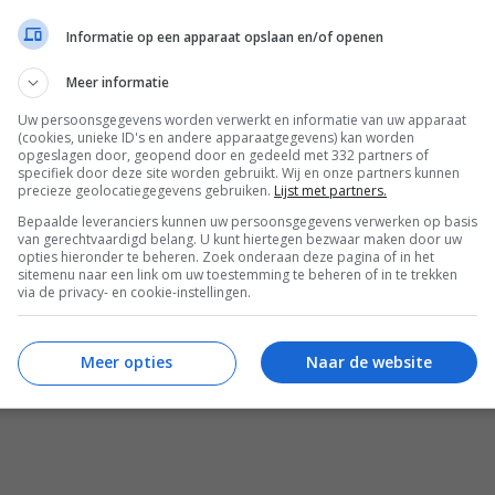
Informatie op een apparaat opslaan en/of openen
Meer informatie
Uw persoonsgegevens worden verwerkt en informatie van uw apparaat
(cookies, unieke ID's en andere apparaatgegevens) kan worden
opgeslagen door, geopend door en gedeeld met 332 partners of
specifiek door deze site worden gebruikt. Wij en onze partners kunnen
precieze geolocatiegegevens gebruiken.
Lijst met partners.
Bepaalde leveranciers kunnen uw persoonsgegevens verwerken op basis
van gerechtvaardigd belang. U kunt hiertegen bezwaar maken door uw
opties hieronder te beheren. Zoek onderaan deze pagina of in het
sitemenu naar een link om uw toestemming te beheren of in te trekken
via de privacy- en cookie-instellingen.
Fontina kaas. Daarna schuif je de
min bakken zodat de kaas goed gesmolten is.
Meer opties
Naar de website