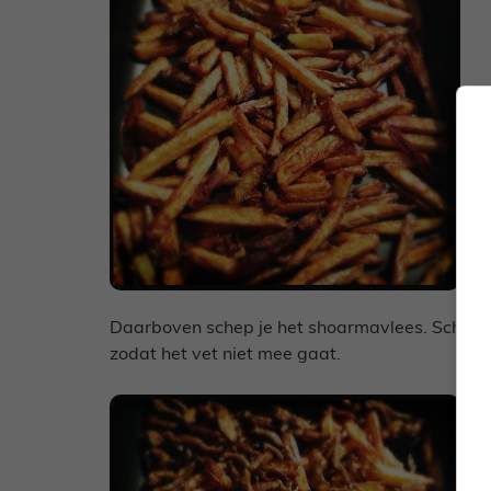
Daarboven schep je het shoarmavlees. Schep 
zodat het vet niet mee gaat.