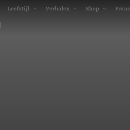
Leefstijl
Verhalen
Shop
Franc
Barbecue recepten
t
Camping recepten
e
Picknick recepten
Salade recepten
d
Zomer recepten
ijk
erraans
n
Bekijk alle recepten
arisch