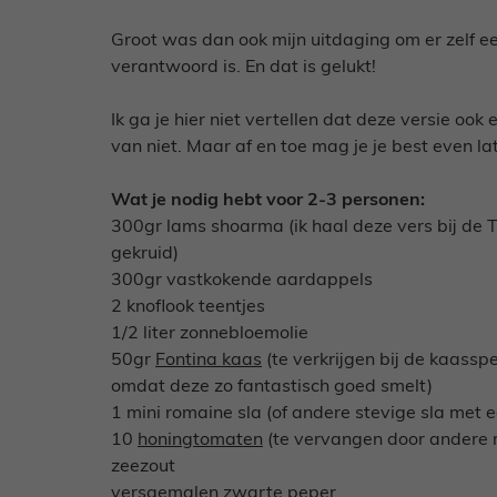
Groot was dan ook mijn uitdaging om er zelf ee
verantwoord is. En dat is gelukt!
Ik ga je hier niet vertellen dat deze versie ook
van niet. Maar af en toe mag je je best even l
Wat je nodig hebt voor 2-3 personen:
300gr lams shoarma (ik haal deze vers bij de Tu
gekruid)
300gr vastkokende aardappels
2 knoflook teentjes
1/2 liter zonnebloemolie
50gr
Fontina kaas
(te verkrijgen bij de kaasspe
omdat deze zo fantastisch goed smelt)
1 mini romaine sla (of andere stevige sla met e
10
honingtomaten
(te vervangen door andere 
zeezout
versgemalen zwarte peper