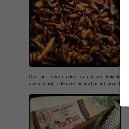
Over het shoarmavlees rasp je een flinke laag 
ovenschaal in de oven en laat je het circa 10