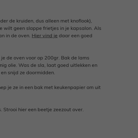
der de kruiden, dus alleen met knoflook),
wilt geen slappe frietjes in je kapsalon. Als
an in de oven.
Hier vind je
daar een goed
m je de oven voor op 200gr. Bak de lams
g olie. Was de sla, laat goed uitlekken en
 en snijd ze doormidden.
chep je ze in een bak met keukenpapier om uit
 Strooi hier een beetje zeezout over.