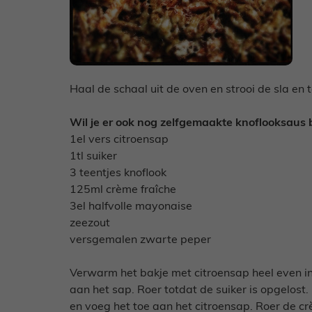
Haal de schaal uit de oven en strooi de sla en 
Wil je er ook nog zelfgemaakte knoflooksaus b
1el vers citroensap
1tl suiker
3 teentjes knoflook
125ml crème fraîche
3el halfvolle mayonaise
zeezout
versgemalen zwarte peper
Verwarm het bakje met citroensap heel even i
aan het sap. Roer totdat de suiker is opgelost. 
en voeg het toe aan het citroensap. Roer de c