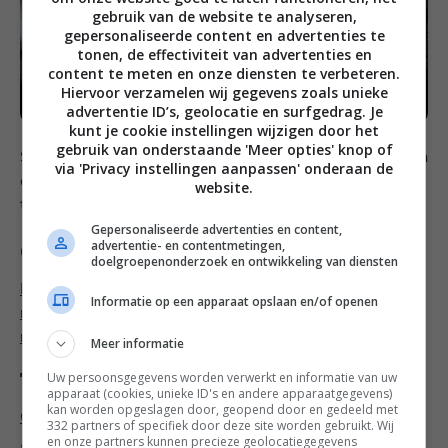
gebruik van de website te analyseren,
gepersonaliseerde content en advertenties te
tonen, de effectiviteit van advertenties en
content te meten en onze diensten te verbeteren.
Hiervoor verzamelen wij gegevens zoals unieke
advertentie ID’s, geolocatie en surfgedrag. Je
kunt je cookie instellingen wijzigen door het
gebruik van onderstaande 'Meer opties' knop of
Serveer de gehaktballen samen met de herfstgroenten
via 'Privacy instellingen aanpassen' onderaan de
en vergeet niet om ook een beetje van de heerlijke jus
website.
te nemen.
Gepersonaliseerde advertenties en content,
advertentie- en contentmetingen,
Categorieën
doelgroepenonderzoek en ontwikkeling van diensten
Familie recepten
,
Herfst recepten
,
Hoofdgerecht
Informatie op een apparaat opslaan en/of openen
recepten
,
Koolhydraatarme recepten
,
Makkelijke
recepten
,
Zelfmaakrecepten
Meer informatie
Tags
Uw persoonsgegevens worden verwerkt en informatie van uw
apparaat (cookies, unieke ID's en andere apparaatgegevens)
kan worden opgeslagen door, geopend door en gedeeld met
Gehakt
,
Gehaktbal
,
Koolraap
,
Pastinaak
,
Recept
,
Tijm
332 partners of specifiek door deze site worden gebruikt. Wij
en onze partners kunnen precieze geolocatiegegevens
,
Vlees
,
Wortel