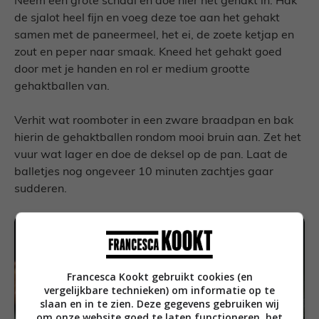
Neem een grote schaal en doe hier het gehakt in. Hak
de sjalot heel fijn en voeg deze toe aan het gehakt
samen met de paneermeel, het ei, de zoete ketjap en
zout en peper naar smaak. Kneed het gehakt goed
door met je handen en rol er medium grootte
gehaktballen van.
Verhit wat roomboter in een zware braadpan en bak
hierin de gehaktballen rondom mooi bruin aan. Zet het
vuur wat lager en doe de deksel op de pan. Laat de
balletjes nog ongeveer 10 minuten zachtjes gaar
sudderen.
Francesca Kookt gebruikt cookies (en
vergelijkbare technieken) om informatie op te
slaan en in te zien. Deze gegevens gebruiken wij
om onze website goed te laten functioneren, het