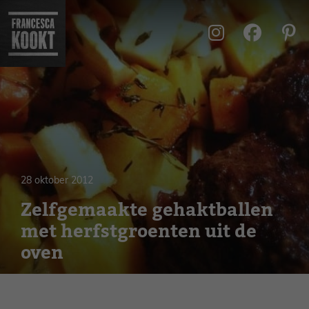
Ga
naar
de
inhoud
28 oktober 2012
Zelfgemaakte gehaktballen
met herfstgroenten uit de
oven