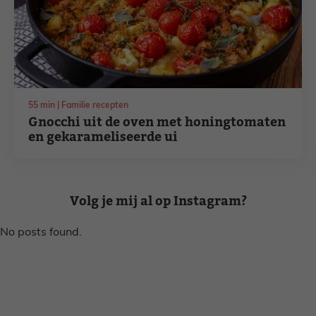
minuten
55
min
Familie recepten
Gnocchi uit de oven met honingtomaten
en gekarameliseerde ui
Volg je mij al op Instagram?
No posts found.