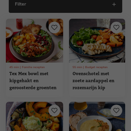
Filter
45
min
Familie recepten
55
min
Budget recepten
Tex Mex bowl met
Ovenschotel met
kipgehakt en
zoete aardappel en
geroosterde groenten
rozemarijn kip