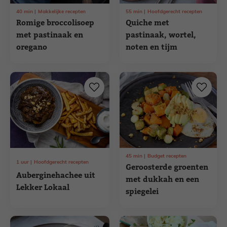
40
min
Makkelijke recepten
55
min
Hoofdgerecht recepten
Romige broccolisoep
Quiche met
met pastinaak en
pastinaak, wortel,
oregano
noten en tijm
45
min
Budget recepten
1
uur
Hoofdgerecht recepten
Geroosterde groenten
Auberginehachee uit
met dukkah en een
Lekker Lokaal
spiegelei