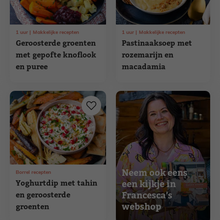
1
uur
Makkelijke recepten
1
uur
Makkelijke recepten
Geroosterde groenten
Pastinaaksoep met
met gepofte knoflook
rozemarijn en
en puree
macadamia
Neem ook eens
Borrel recepten
Yoghurtdip met tahin
een kijkje in
Francesca's
en geroosterde
webshop
groenten