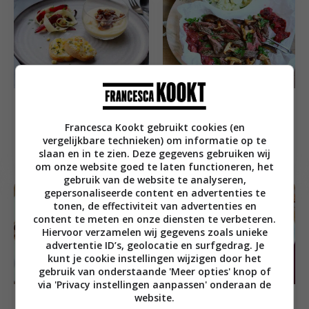
Feest recepten
Bavette met
Budget recepten
Francesca Kookt gebruikt cookies (en
vijgenchutney en
Trio van pastinaak
vergelijkbare technieken) om informatie op te
pastinaak stamppot
slaan en in te zien. Deze gegevens gebruiken wij
met geroosterde ui
om onze website goed te laten functioneren, het
gebruik van de website te analyseren,
gepersonaliseerde content en advertenties te
tonen, de effectiviteit van advertenties en
content te meten en onze diensten te verbeteren.
Hiervoor verzamelen wij gegevens zoals unieke
advertentie ID’s, geolocatie en surfgedrag. Je
kunt je cookie instellingen wijzigen door het
gebruik van onderstaande 'Meer opties' knop of
via 'Privacy instellingen aanpassen' onderaan de
website.
Hoofdgerecht recepten
Familie recepten