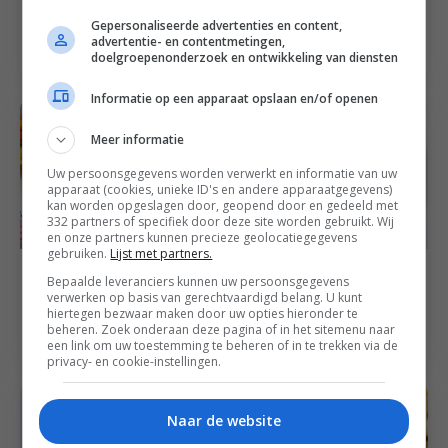
Kip met
Broccoli
bloedsinaasappel,
pastinaaksoep met
Gepersonaliseerde advertenties en content,
advertentie- en contentmetingen,
maple syrup en
gerookte kip
doelgroepenonderzoek en ontwikkeling van diensten
pecans
Informatie op een apparaat opslaan en/of openen
Meer informatie
Uw persoonsgegevens worden verwerkt en informatie van uw
apparaat (cookies, unieke ID's en andere apparaatgegevens)
kan worden opgeslagen door, geopend door en gedeeld met
332 partners of specifiek door deze site worden gebruikt. Wij
en onze partners kunnen precieze geolocatiegegevens
gebruiken.
Lijst met partners.
Herfst recepten
Familie recepten
Bepaalde leveranciers kunnen uw persoonsgegevens
Runderworst met
verwerken op basis van gerechtvaardigd belang. U kunt
Wokhutspot met
cantharellen en
hiertegen bezwaar maken door uw opties hieronder te
gehaktballetjes
beheren. Zoek onderaan deze pagina of in het sitemenu naar
pastinaak
een link om uw toestemming te beheren of in te trekken via de
truffelpuree
privacy- en cookie-instellingen.
Naar de website