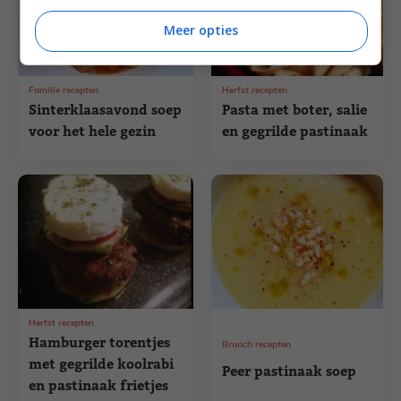
Meer opties
Familie recepten
Herfst recepten
Sinterklaasavond soep
Pasta met boter, salie
voor het hele gezin
en gegrilde pastinaak
Herfst recepten
Hamburger torentjes
Brunch recepten
met gegrilde koolrabi
Peer pastinaak soep
en pastinaak frietjes