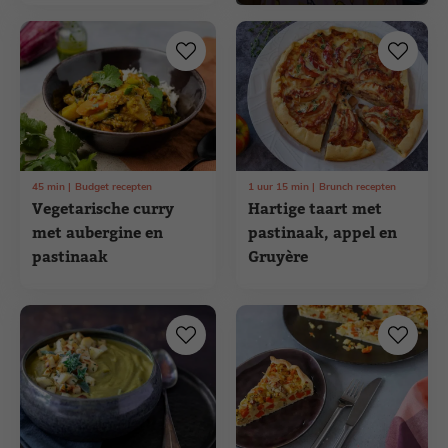
45
min
Budget recepten
1
uur
15
min
Brunch recepten
Vegetarische curry
Hartige taart met
met aubergine en
pastinaak, appel en
pastinaak
Gruyère