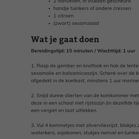
2 norivellen, in stukken gescheurd
handje tuinkers of andere cressen
1 citroen
(zwart) sesamzaad
Wat je gaat doen
Bereidingstijd: 15 minuten / Wachttijd: 1 uur
1. Rasp de gember en knoflook en hak de lente-
sesamolie en balsamicoazijn. Schenk over de bl
afgedekt in de koelkast, minstens 1 uur marine
2. Snijd dunne slierten van de komkommer met
deze in een schaal met rijstazijn (in dezelfde t
een vergiet en laat uitlekken.
3. Vul 4 kommetjes met zilvervliesrijst, blokj
waterkers, sojabonen, stukjes norivel en tuinke