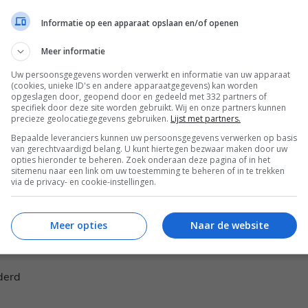
Informatie op een apparaat opslaan en/of openen
ersonen als lunch of
Meer informatie
Uw persoonsgegevens worden verwerkt en informatie van uw apparaat
(cookies, unieke ID's en andere apparaatgegevens) kan worden
opgeslagen door, geopend door en gedeeld met 332 partners of
specifiek door deze site worden gebruikt. Wij en onze partners kunnen
precieze geolocatiegegevens gebruiken.
Lijst met partners.
Bepaalde leveranciers kunnen uw persoonsgegevens verwerken op basis
g
van gerechtvaardigd belang. U kunt hiertegen bezwaar maken door uw
opties hieronder te beheren. Zoek onderaan deze pagina of in het
ing
sitemenu naar een link om uw toestemming te beheren of in te trekken
via de privacy- en cookie-instellingen.
Meer opties
Naar de website
lauw (bruine of zwarte rijst kan ook)
derd