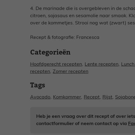
4. De marinade die is overgebleven in de sch
citroen, sojasaus en sesamolie naar smaak. Kl
over de kommetjes. Strooi nog wat (zwart) se
Recept & fotografie: Francesca
Categorieën
Hoofdgerecht recepten
,
Lente recepten
,
Lunch
recepten
,
Zomer recepten
Tags
Avocado
,
Komkommer
,
Recept
,
Rijst
,
Sojabon
Heb je een vraag over dit recept of over ie
contactformulier of neem contact op via
Fa