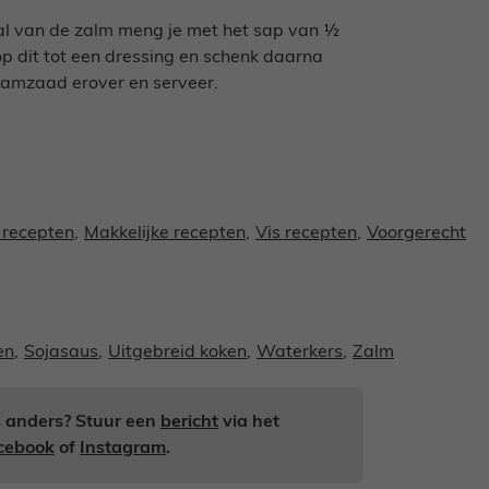
aal van de zalm meng je met het sap van ½
op dit tot een dressing en schenk daarna
samzaad erover en serveer.
 recepten
,
Makkelijke recepten
,
Vis recepten
,
Voorgerecht
en
,
Sojasaus
,
Uitgebreid koken
,
Waterkers
,
Zalm
ts anders? Stuur een
bericht
via het
cebook
of
Instagram
.