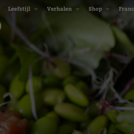
Leefstijl
Verhalen
Shop
Franc
Barbecue recepten
t
Camping recepten
e
Picknick recepten
Salade recepten
d
Zomer recepten
ijk
erraans
n
Bekijk alle recepten
arisch