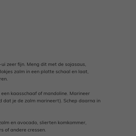
ui zeer fijn. Meng dit met de sojasaus,
okjes zalm in een platte schaal en laat,
ren.
 een kaasschaaf of mandoline. Marineer
ijd dat je de zalm marineert). Schep daarna in
es zalm en avocado, slierten komkommer,
rs of andere cressen.