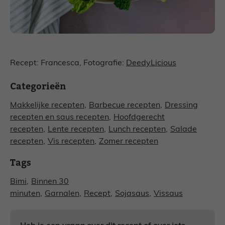
Recept: Francesca, Fotografie:
DeedyLicious
Categorieën
Makkelijke recepten
,
Barbecue recepten
,
Dressing
recepten en saus recepten
,
Hoofdgerecht
recepten
,
Lente recepten
,
Lunch recepten
,
Salade
recepten
,
Vis recepten
,
Zomer recepten
Tags
Bimi
,
Binnen 30
minuten
,
Garnalen
,
Recept
,
Sojasaus
,
Vissaus