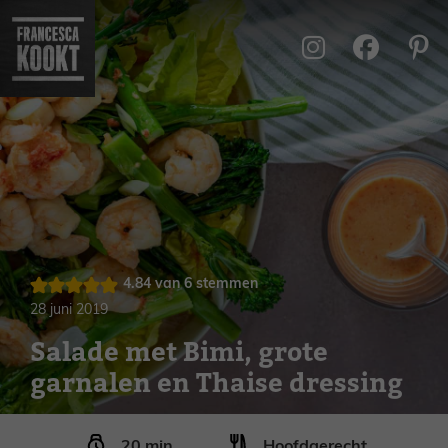
Ga
naar
de
inhoud
4.84
van
6
stemmen
28 juni 2019
Salade met Bimi, grote
garnalen en Thaise dressing
minuten
20
min
Hoofdgerecht