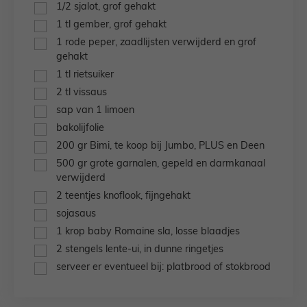
▢
1/2
sjalot,
grof gehakt
▢
1
tl
gember,
grof gehakt
▢
1
rode peper,
zaadlijsten verwijderd en grof
gehakt
▢
1
tl
rietsuiker
▢
2
tl
vissaus
▢
sap van 1 limoen
▢
bakolijfolie
▢
200
gr
Bimi,
te koop bij Jumbo, PLUS en Deen
▢
500
gr
grote garnalen,
gepeld en darmkanaal
verwijderd
▢
2
teentjes
knoflook,
fijngehakt
▢
sojasaus
▢
1
krop
baby Romaine sla,
losse blaadjes
▢
2
stengels
lente-ui,
in dunne ringetjes
▢
serveer er eventueel bij: platbrood of stokbrood