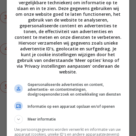
vergelijkbare technieken) om informatie op te
daarbij regelmatig om. Schep daarna uit de pan.
slaan en in te zien. Deze gegevens gebruiken wij
om onze website goed te laten functioneren, het
Grill de garnalen in de grillpan met de knoflook
gebruik van de website te analyseren,
tot ze roze zijn en net gaar. Schenk als laatste
gepersonaliseerde content en advertenties te
een scheutje sojasaus in de pan en schep de
tonen, de effectiviteit van advertenties en
garnalen om.
content te meten en onze diensten te verbeteren.
Hiervoor verzamelen wij gegevens zoals unieke
advertentie ID’s, geolocatie en surfgedrag. Je
Tip voor zomerse dagen: de Bimi en garnalen
kunt je cookie instellingen wijzigen door het
kun je ook grillen op de barbecue, helemaal
gebruik van onderstaande 'Meer opties' knop of
perfect werkt het als je daar een plancha grill
via 'Privacy instellingen aanpassen' onderaan de
voor hebt. Maar de garnalen kun je ook aan een
website.
spies rijgen.
Gepersonaliseerde advertenties en content,
Maak een grote schaal of 4 bordjes op met
advertentie- en contentmetingen,
blaadjes Romaine sla, gegrilde Bimi en gegrilde
doelgroepenonderzoek en ontwikkeling van diensten
garnalen. Sprenkel naar smaak de dressing
erover en garneer met de lente-ui. Zet
Informatie op een apparaat opslaan en/of openen
overgebleven dressing op tafel voor de
liefhebbers.
Meer informatie
Uw persoonsgegevens worden verwerkt en informatie van uw
apparaat (cookies, unieke ID's en andere apparaatgegevens)