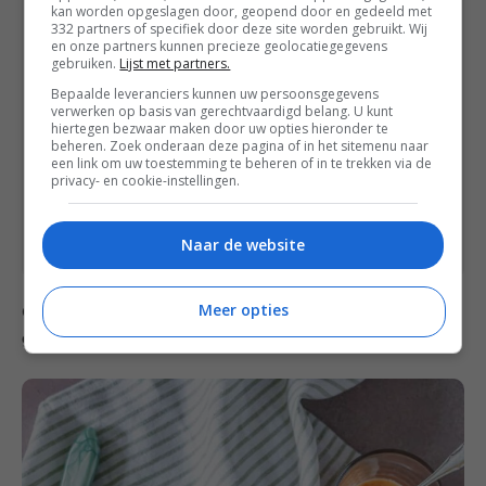
Notities
kan worden opgeslagen door, geopend door en gedeeld met
Dit recept is een hoofdgerecht voor 4
332 partners of specifiek door deze site worden gebruikt. Wij
en onze partners kunnen precieze geolocatiegegevens
personen.
gebruiken.
Lijst met partners.
Bereiding: 25 minuten.
Bepaalde leveranciers kunnen uw persoonsgegevens
Tip voor zomerse dagen: de Bimi en
verwerken op basis van gerechtvaardigd belang. U kunt
garnalen kun je ook grillen op de
hiertegen bezwaar maken door uw opties hieronder te
barbecue, helemaal perfect werkt het
beheren. Zoek onderaan deze pagina of in het sitemenu naar
als je daar een plancha grill voor hebt.
een link om uw toestemming te beheren of in te trekken via de
privacy- en cookie-instellingen.
Maar de garnalen kun je ook aan een
spies rijgen.
Naar de website
Meer opties
Geniet van deze heerlijke salade met Bimi, grote
garnalen en Thaise dressing in de zomerzon.