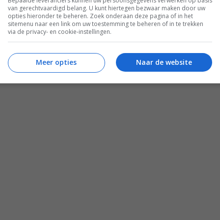
Bepaalde leveranciers kunnen uw persoonsgegevens verwerken op basis
van gerechtvaardigd belang. U kunt hiertegen bezwaar maken door uw
opties hieronder te beheren. Zoek onderaan deze pagina of in het
sitemenu naar een link om uw toestemming te beheren of in te trekken
via de privacy- en cookie-instellingen.
Zomer recepten
 lid
Salade recepten
Meer opties
Naar de website
Gezonde recepten
Meal prep recepten
Makkelijke recepten
esca Kookt boeken
Mediterraanse recepten
aam Leven Ontbijtgids
Familie recepten
ken
Alle recepten
© 2012 - 2026 Francesca Kookt
onderhoud door
onlinio