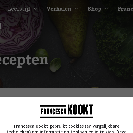
Leefstijl
Verhalen
Shop
Franc
Barbecue recepten
ecepten
t
Camping recepten
e
Picknick recepten
Salade recepten
d
Zomer recepten
ijk
erraans
n
Bekijk alle recepten
arisch
Francesca Kookt gebruikt cookies (en vergelijkbare
technieken) om informatie op te slaan en in te zien. Deze