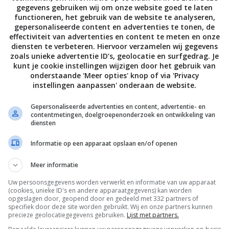
gegevens gebruiken wij om onze website goed te laten
functioneren, het gebruik van de website te analyseren,
gepersonaliseerde content en advertenties te tonen, de
effectiviteit van advertenties en content te meten en onze
diensten te verbeteren. Hiervoor verzamelen wij gegevens
zoals unieke advertentie ID’s, geolocatie en surfgedrag. Je
kunt je cookie instellingen wijzigen door het gebruik van
onderstaande 'Meer opties' knop of via 'Privacy
instellingen aanpassen' onderaan de website.
1
uur
FormuleKip recepten
Zoete recepten
FormuleKip
Mini apfelstru
Gepersonaliseerde advertenties en content, advertentie- en
Oostenrijk: BBQ
met zelfgema
contentmetingen, doelgroepenonderzoek en ontwikkeling van
diensten
Schnitzel Strips van
vanillesaus
Tinus
Informatie op een apparaat opslaan en/of openen
Volg je mij al op Instagram
Meer informatie
Uw persoonsgegevens worden verwerkt en informatie van uw apparaat
(cookies, unieke ID's en andere apparaatgegevens) kan worden
opgeslagen door, geopend door en gedeeld met 332 partners of
specifiek door deze site worden gebruikt. Wij en onze partners kunnen
precieze geolocatiegegevens gebruiken.
Lijst met partners.