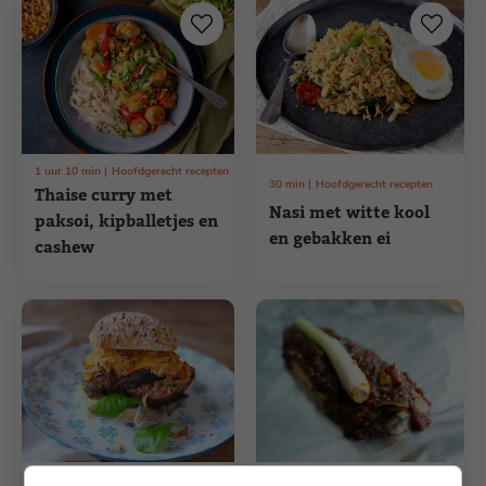
1
uur
10
min
Hoofdgerecht recepten
30
min
Hoofdgerecht recepten
Thaise curry met
Nasi met witte kool
paksoi, kipballetjes en
en gebakken ei
cashew
Brunch recepten
Hoofdgerecht recepten