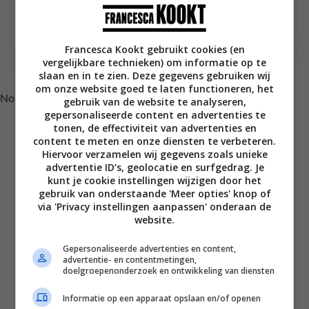
Broodje Indische bal
Pepesan Ikan, oftewel
met sambalmayo
Indische hete makreel
Francesca Kookt gebruikt cookies (en
vergelijkbare technieken) om informatie op te
Volg je mij al op Instagram?
slaan en in te zien. Deze gegevens gebruiken wij
om onze website goed te laten functioneren, het
No posts found.
gebruik van de website te analyseren,
gepersonaliseerde content en advertenties te
tonen, de effectiviteit van advertenties en
content te meten en onze diensten te verbeteren.
Hiervoor verzamelen wij gegevens zoals unieke
advertentie ID’s, geolocatie en surfgedrag. Je
kunt je cookie instellingen wijzigen door het
gebruik van onderstaande 'Meer opties' knop of
via 'Privacy instellingen aanpassen' onderaan de
website.
Gepersonaliseerde advertenties en content,
advertentie- en contentmetingen,
Disclaimer
doelgroepenonderzoek en ontwikkeling van diensten
Privacy voorwaarden
Informatie op een apparaat opslaan en/of openen
Contact