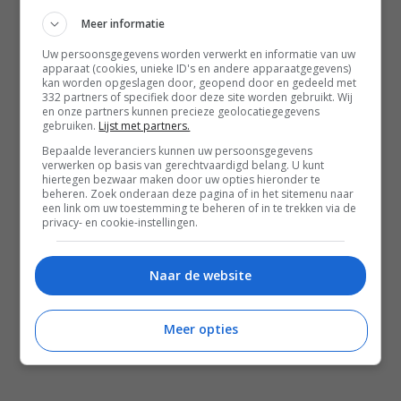
Meer informatie
Instagram
Facebook
Pinterest
Uw persoonsgegevens worden verwerkt en informatie van uw
apparaat (cookies, unieke ID's en andere apparaatgegevens)
kan worden opgeslagen door, geopend door en gedeeld met
332 partners of specifiek door deze site worden gebruikt. Wij
Home
en onze partners kunnen precieze geolocatiegegevens
gebruiken.
Lijst met partners.
Word gratis lid
Bepaalde leveranciers kunnen uw persoonsgegevens
Recepten
verwerken op basis van gerechtvaardigd belang. U kunt
hiertegen bezwaar maken door uw opties hieronder te
Leefstijl
beheren. Zoek onderaan deze pagina of in het sitemenu naar
een link om uw toestemming te beheren of in te trekken via de
Reizen
privacy- en cookie-instellingen.
Shop Francesca Kookt boeken
Shop Voedzaam Leven Ontbijtgids
Naar de website
Samenwerken
Meer opties
Zomer recepten
Salade recepten