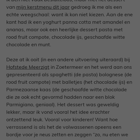
Ik ben niet vaak besluiteloos, maar met het dessert
van
mijn kerstmenu dit jaar
gedroeg ik me als een
echte weegschaal: want ik kon niet kiezen. Aan de ene
kant had ik een yoghurt panna cotta met amandel en
ananas, maar ook een heerlijke dessert pasta met
rood fruit compote, chocolade ijs, geschaafde witte
chocolade en munt.
Deze at ik ooit (in een andere uitvoering uiteraard) bij
Hofstede Meerzigt
in Zoetermeer en het werd aan ons
gepresenteerd als spaghetti (de pasta) bolognese (de
rood fruit compote) met balletjes (het chocolade ijs) en
Parmezaanse kaas (de geschaafde witte chocolade
die ze ook echt gevormd hadden naar een blok
Parmigiano, geniaal). Het dessert was geweldig
lekker, maar ik vond vooral het idee erachter
ontzettend leuk. Vooral voor kinderen! Want hoe
verrassend is als het de volwassenen opeens een
bordje voor je neus zetten en zeggen “zo, nu eten we