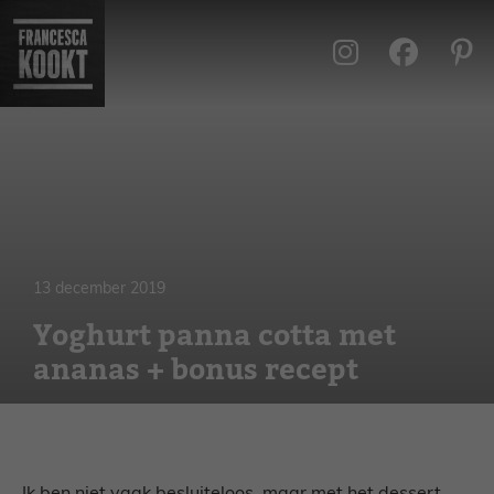
Ga
naar
de
inhoud
13 december 2019
Yoghurt panna cotta met
ananas + bonus recept