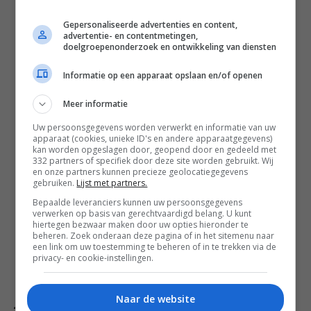
koekenpan zonder vet tot deze mooi
gebruind is. Schep over in een bakje en
Gepersonaliseerde advertenties en content,
advertentie- en contentmetingen,
bewaar afgedekt op kamertemperatuur tot
doelgroepenonderzoek en ontwikkeling van diensten
gebruik.
Smelt een klontje boter in de pan en bak de
Informatie op een apparaat opslaan en/of openen
blokjes ananas 2 minuten.
Meer informatie
Knijp een flinke scheut honing in de pan, roer
door en laat een paar minuten
Uw persoonsgegevens worden verwerkt en informatie van uw
apparaat (cookies, unieke ID's en andere apparaatgegevens)
karamelliseren. Schep daarna over in een
kan worden opgeslagen door, geopend door en gedeeld met
bakje, laat afkoelen en bewaar afgedekt in
332 partners of specifiek door deze site worden gebruikt. Wij
en onze partners kunnen precieze geolocatiegegevens
de koelkast tot gebruik.
gebruiken.
Lijst met partners.
Haal de panna cotta 15 minuten voor
Bepaalde leveranciers kunnen uw persoonsgegevens
serveren uit de koelkast. Garneer met de
verwerken op basis van gerechtvaardigd belang. U kunt
gekaramelliseerde ananas, geroosterd
hiertegen bezwaar maken door uw opties hieronder te
beheren. Zoek onderaan deze pagina of in het sitemenu naar
amandelschaafsel en kleine blaadjes munt.
een link om uw toestemming te beheren of in te trekken via de
privacy- en cookie-instellingen.
Alsace wijntip
Naar de website