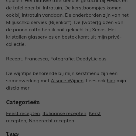
spullen. Het blauwe tafelkleed is gekocht bij HEMA en
de tafelloper bij Intratuin. De kerstboompjes komen
ook bij Intratuin vandaan. De onderborden zijn van het
Miljuschka servies (Bijenkorf). De (water)glazen van
de panna cotta heb ik ooit gekocht bij Xenos. Het
kristallen glasservies en bestek komt uit mijn privé-
collectie.
Recept: Francesca, Fotografie:
DeedyLicious
De wijntips behorende bij mijn kerstmenu zijn een
samenwerking met
Alsace Wijnen
. Lees ook
hier
mijn
disclaimer.
Categorieën
Feest recepten
,
Italiaanse recepten
,
Kerst
recepten
,
Nagerecht recepten
Tags