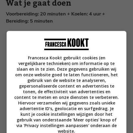
Wat je gaat doen
Voorbereiding: 20 minuten + Koelen: 4 uur +
Bereiding: 5 minuten
Week de blaadjes gelatine 5 minuten in koud
water.
Verwarm de slagroom met de suiker en
amandel essence tot het kookpunt. Zet het
Francesca Kookt gebruikt cookies (en
vergelijkbare technieken) om informatie op te
vuur uit. Knijp de blaadjes gelatine uit en
slaan en in te zien. Deze gegevens gebruiken wij
roer erdoor tot het is opgelost. Leg de 6
om onze website goed te laten functioneren, het
blaadjes munt erin en laat 5 minuten
gebruik van de website te analyseren,
gepersonaliseerde content en advertenties te
afkoelen. Vis daarna de blaadjes eruit.
tonen, de effectiviteit van advertenties en
Roer de Griekse stijl yoghurt los en roer
content te meten en onze diensten te verbeteren.
daarna het afgekoelde slagroommengsel
Hiervoor verzamelen wij gegevens zoals unieke
erdoor tot het goed gemengd is. Giet in 4
advertentie ID’s, geolocatie en surfgedrag. Je
kunt je cookie instellingen wijzigen door het
mooie glazen of bakjes en zet minstens 4 uur
gebruik van onderstaande 'Meer opties' knop of
in de koelkast.
via 'Privacy instellingen aanpassen' onderaan de
Rooster het amandelschaafsel in een hete
website.