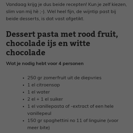
Vandaag krijg je dus beide recepten! Kun je zelf kiezen,
slim van mij hè ;-). Wel heel fijn, de wijntip past bij
beide desserts, is dat vast afgetikt.
Dessert pasta met rood fruit,
chocolade ijs en witte
chocolade
Wat je nodig hebt voor 4 personen
250 gr zomerfruit uit de diepvries
1 el citroensap
1 el water
2 el + 1 el suiker
1 el vanillepasta of -extract of een hele
vanillepeul
150 gr spaghettini no 11 of linguine (voor
meer bite)