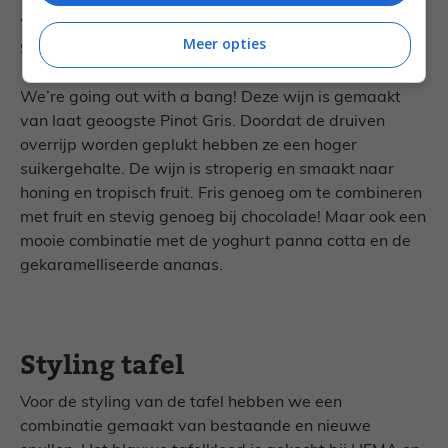
Wijntip: Pinot Gris Vendanges Tardives Grand Cru
Meer opties
Steinert 2011 Paul Schneider
We’re going out with a bang! Deze wijn is gemaakt
van laat geoogste Pinot Gris. Doordat de druiven
overrijp worden geplukt hebben ze een hoger
suikergehalte. De wijn is stroperig en smaakt naar
honing en tropisch fruit. Fris genoeg om te combineren
met fruit en stevig genoeg bij chocolade! Maar ook een
mooie combinatie met de yoghurt panna cotta en de
gekaramelliseerde ananas.
Styling tafel
Voor de styling van de tafel hebben we een
combinatie gemaakt van bestaande en nieuwe