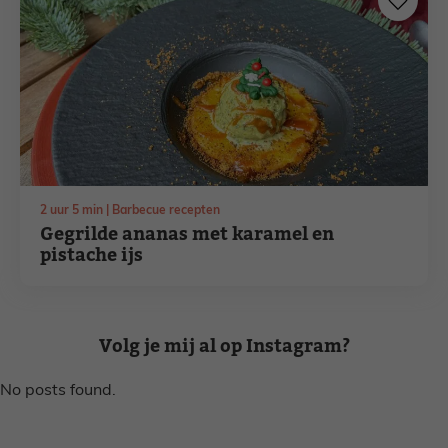
uur
minuten
2
uur
5
min
Barbecue recepten
Gegrilde ananas met karamel en
pistache ijs
Volg je mij al op Instagram?
No posts found.