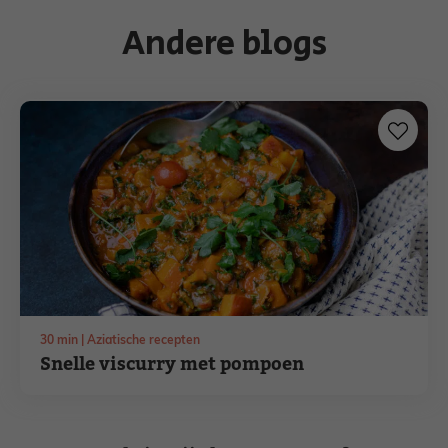
Andere blogs
minuten
30
min
Aziatische recepten
Snelle viscurry met pompoen