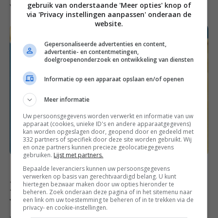
gebruik van onderstaande 'Meer opties' knop of
van binnen.
via 'Privacy instellingen aanpassen' onderaan de
website.
Gepersonaliseerde advertenties en content,
advertentie- en contentmetingen,
doelgroepenonderzoek en ontwikkeling van diensten
Informatie op een apparaat opslaan en/of openen
Meer informatie
Uw persoonsgegevens worden verwerkt en informatie van uw
apparaat (cookies, unieke ID's en andere apparaatgegevens)
kan worden opgeslagen door, geopend door en gedeeld met
332 partners of specifiek door deze site worden gebruikt. Wij
en onze partners kunnen precieze geolocatiegegevens
gebruiken.
Lijst met partners.
Bepaalde leveranciers kunnen uw persoonsgegevens
verwerken op basis van gerechtvaardigd belang. U kunt
Bewaar deze snelle
hiertegen bezwaar maken door uw opties hieronder te
beheren. Zoek onderaan deze pagina of in het sitemenu naar
visrecepten op Pinterest!
een link om uw toestemming te beheren of in te trekken via de
privacy- en cookie-instellingen.