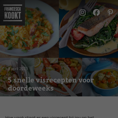
Ga
naar
de
inhoud
9 april 2023
5 snelle visrecepten voor
doordeweeks