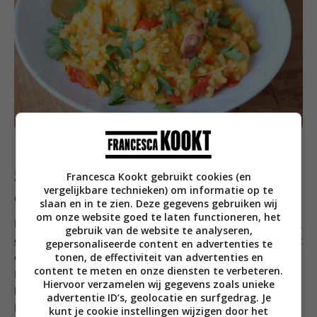
5. Zalm met spinazie, zeekraal
Francesca Kookt gebruikt cookies (en
vergelijkbare technieken) om informatie op te
en saffraansaus
slaan en in te zien. Deze gegevens gebruiken wij
om onze website goed te laten functioneren, het
De laatste van mijn snelle visrecepten alweer en
dat is
gebruik van de website te analyseren,
deze zalm die op de huid is gebakken
en daarna wordt
gepersonaliseerde content en advertenties te
tonen, de effectiviteit van advertenties en
geserveerd met spinazie, zeekraal en saffraansaus.
content te meten en onze diensten te verbeteren.
Houd de zalm goed in de gaten als je ‘m bakt en laat
Hiervoor verzamelen wij gegevens zoals unieke
het niet te ver doorgaren. Verse zalm mag na het
advertentie ID’s, geolocatie en surfgedrag. Je
bakken nog mooi lichtroze en iets doorschijnend zijn
kunt je cookie instellingen wijzigen door het