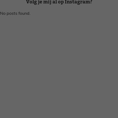
Volg je mij al op Instagram?
No posts found.
Disclaimer
Privacy voorwaarden
Contact
Instagram
Facebook
Pinterest