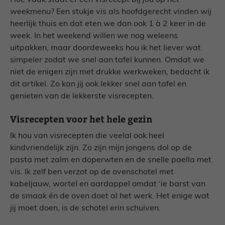
Hoe vaak staat er een visrecept bij jou op het
weekmenu? Een stukje vis als hoofdgerecht vinden wij
heerlijk thuis en dat eten we dan ook 1 à 2 keer in de
week. In het weekend willen we nog weleens
uitpakken, maar doordeweeks hou ik het liever wat
simpeler zodat we snel aan tafel kunnen. Omdat we
niet de enigen zijn met drukke werkweken, bedacht ik
dit artikel. Zo kan jij ook lekker snel aan tafel en
genieten van de lekkerste visrecepten.
Visrecepten voor het hele gezin
Ik hou van visrecepten die veelal ook heel
kindvriendelijk zijn. Zo zijn mijn jongens dol op de
pasta met zalm en doperwten en de snelle paella met
vis. Ik zelf ben verzot op de ovenschotel met
kabeljauw, wortel en aardappel omdat ‘ie barst van
de smaak én de oven doet al het werk. Het enige wat
jij moet doen, is de schotel erin schuiven.