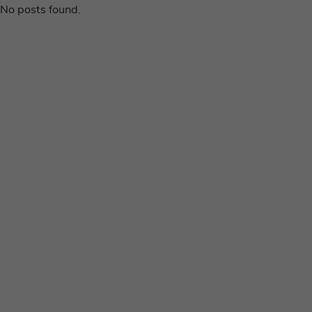
No posts found.
Disclaimer
Privacy voorwaarden
Contact
Instagram
Facebook
Pinterest
Home