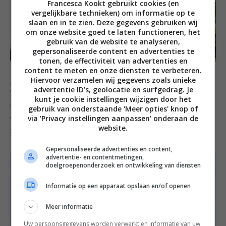
Francesca Kookt gebruikt cookies (en
vergelijkbare technieken) om informatie op te
slaan en in te zien. Deze gegevens gebruiken wij
om onze website goed te laten functioneren, het
gebruik van de website te analyseren,
gepersonaliseerde content en advertenties te
tonen, de effectiviteit van advertenties en
content te meten en onze diensten te verbeteren.
Hiervoor verzamelen wij gegevens zoals unieke
Zaterdag
advertentie ID’s, geolocatie en surfgedrag. Je
kunt je cookie instellingen wijzigen door het
En het hoeft ook allemaal niet te ingewikkeld deze
gebruik van onderstaande 'Meer opties' knop of
via 'Privacy instellingen aanpassen' onderaan de
week. Een simpel, maar zeer smaakvolle soep op de
website.
zaterdag:
wortelsoep met ras el hanout
.
Gepersonaliseerde advertenties en content,
advertentie- en contentmetingen,
doelgroepenonderzoek en ontwikkeling van diensten
Informatie op een apparaat opslaan en/of openen
Meer informatie
Uw persoonsgegevens worden verwerkt en informatie van uw