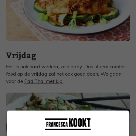
Vrijdag
Het is ook hard werken, zo’n baby. Dus ultiem comfort
food op de vrijdag zal het ook goed doen. We gaan
voor de
Pad Thai met kip
.