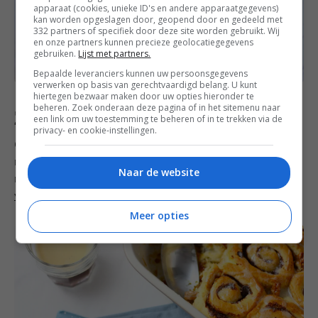
apparaat (cookies, unieke ID's en andere apparaatgegevens)
kan worden opgeslagen door, geopend door en gedeeld met
332 partners of specifiek door deze site worden gebruikt. Wij
en onze partners kunnen precieze geolocatiegegevens
gebruiken.
Lijst met partners.
Bepaalde leveranciers kunnen uw persoonsgegevens
verwerken op basis van gerechtvaardigd belang. U kunt
hiertegen bezwaar maken door uw opties hieronder te
beheren. Zoek onderaan deze pagina of in het sitemenu naar
Zondag
een link om uw toestemming te beheren of in te trekken via de
privacy- en cookie-instellingen.
Op zondag lekker uitslapen! Of zal de baby daar nog
niet doen? Ik heb zo’n vermoeden van niet… Maar of je
Naar de website
nu vroeg of laat ontbijt, deze
kaneelbroodjes met
vanille frosting
zijn altijd fijn.
Meer opties