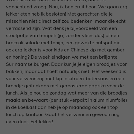
Wat zullen we deze week eens eten, dacht ik
vanochtend vroeg. Nou, ik ben eruit hoor. We gaan erg
lekker eten heb ik besloten! Met gerechten die je
misschien niet direct zelf zou bedenken, maar die echt
verrassend zijn. Wat denk je bijvoorbeeld van een
stoofpotje van tempeh (ja, zonder vlees dus) of een
broccoli salade met tonijn, een gewokte hutspot die
ook erg lekker is voor kids en Chinese kip met gember
en honing? De week eindigen we met een briljante
Surinaamse burger. Daar kun je je eigen broodjes voor
bakken, maar dat hoeft natuurlijk niet. Het weekend is
voor verwennerij, met kip in citroen-botersaus en een
broodje geitenkaas met geroosterde paprika voor de
lunch. Als je nou op zondag wat meer van die broodjes
maakt en bewaart (per stuk verpakt in aluminiumfolie)
in de koelkast dan heb je op maandag ook een top
lunch op kantoor. Gaat het verwennen gewoon nog
even door. Eet lekker!