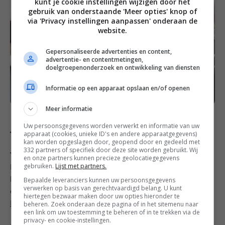
kunt je cookie instellingen wijzigen door het
gebruik van onderstaande 'Meer opties' knop of
via 'Privacy instellingen aanpassen' onderaan de
website.
Gepersonaliseerde advertenties en content,
advertentie- en contentmetingen,
doelgroepenonderzoek en ontwikkeling van diensten
Informatie op een apparaat opslaan en/of openen
Meer informatie
Uw persoonsgegevens worden verwerkt en informatie van uw
Vrijdag
apparaat (cookies, unieke ID's en andere apparaatgegevens)
kan worden opgeslagen door, geopend door en gedeeld met
332 partners of specifiek door deze site worden gebruikt. Wij
Vandaag maken we een klein uitstapje naar de
en onze partners kunnen precieze geolocatiegegevens
gebruiken.
Lijst met partners.
Midden-Oosterse keuken, want ik combineerde rozen
harissa met kipkluifjes, krieltjes, cherrytomaten en
Bepaalde leveranciers kunnen uw persoonsgegevens
verwerken op basis van gerechtvaardigd belang. U kunt
olijven en liet vervolgens de oven al het werk doen.
hiertegen bezwaar maken door uw opties hieronder te
Heerlijk comfort food
beheren. Zoek onderaan deze pagina of in het sitemenu naar
voor de vrijdag.
een link om uw toestemming te beheren of in te trekken via de
privacy- en cookie-instellingen.