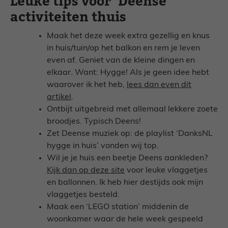
Leuke tips voor ‘Deense’
activiteiten thuis
Maak het deze week extra gezellig en knus
in huis/tuin/op het balkon en rem je leven
even af. Geniet van de kleine dingen en
elkaar. Want: Hygge! Als je geen idee hebt
waarover ik het heb,
lees dan even dit
artikel
.
Ontbijt uitgebreid met allemaal lekkere zoete
broodjes. Typisch Deens!
Zet Deense muziek op: de playlist ‘DanksNL
hygge in huis’ vonden wij top.
Wil je je huis een beetje Deens aankleden?
Kijk dan op deze site
voor leuke vlaggetjes
en ballonnen. Ik heb hier destijds ook mijn
vlaggetjes besteld.
Maak een ‘LEGO station’ middenin de
woonkamer waar de hele week gespeeld