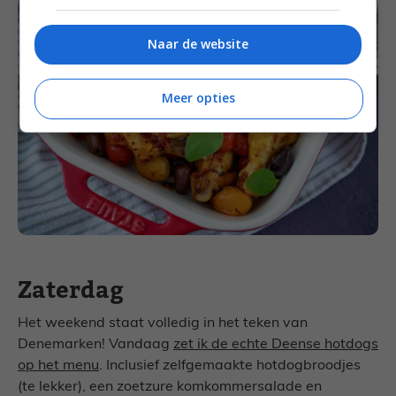
Naar de website
Meer opties
Zaterdag
Het weekend staat volledig in het teken van
Denemarken! Vandaag
zet ik de echte Deense hotdogs
op het menu
. Inclusief zelfgemaakte hotdogbroodjes
(te lekker), een zoetzure komkommersalade en