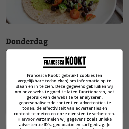
Donderdag
En weer terug naar Denemarken, want vandaag
gaan
we frikadeller eten
. En nee, dat zijn geen frikandellen
;-), maar ovale gehaktballetjes. Wederom typisch
Deens en er zijn verschillende versies van te vinden.
Francesca Kookt gebruikt cookies (en
Ook met vis of vegetarisch. Ik maakte ze met half-om-
vergelijkbare technieken) om informatie op te
slaan en in te zien. Deze gegevens gebruiken wij
half gehakt (maar alleen rund kan ook) en serveerde ze
om onze website goed te laten functioneren, het
met gekookte aardappels en een salade van biet en
gebruik van de website te analyseren,
augurk.
gepersonaliseerde content en advertenties te
tonen, de effectiviteit van advertenties en
content te meten en onze diensten te verbeteren.
Hiervoor verzamelen wij gegevens zoals unieke
advertentie ID’s, geolocatie en surfgedrag. Je