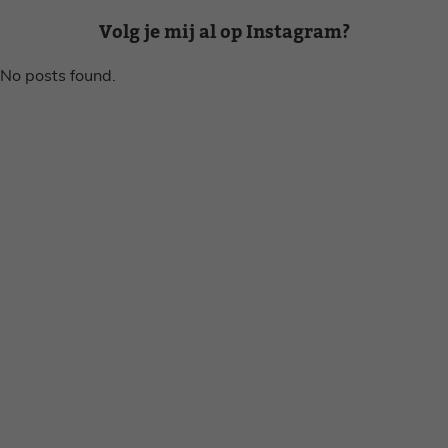
Volg je mij al op Instagram?
No posts found.
Disclaimer
Privacy voorwaarden
Contact
Instagram
Facebook
Pinterest