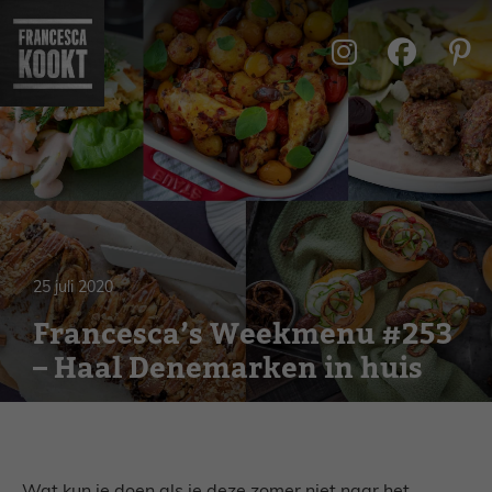
Ga
naar
de
inhoud
25 juli 2020
Francesca’s Weekmenu #253
– Haal Denemarken in huis