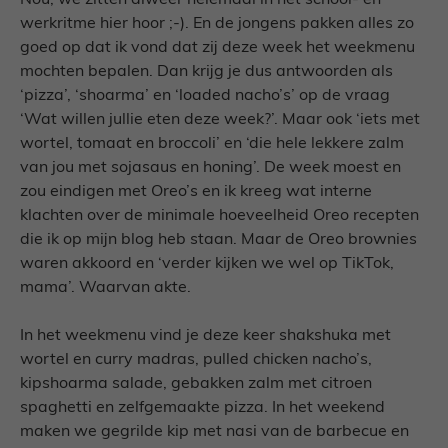
Nou, we zitten alweer helemaal in het school- en
werkritme hier hoor ;-). En de jongens pakken alles zo
goed op dat ik vond dat zij deze week het weekmenu
mochten bepalen. Dan krijg je dus antwoorden als
‘pizza’, ‘shoarma’ en ‘loaded nacho’s’ op de vraag
‘Wat willen jullie eten deze week?’. Maar ook ‘iets met
wortel, tomaat en broccoli’ en ‘die hele lekkere zalm
van jou met sojasaus en honing’. De week moest en
zou eindigen met Oreo’s en ik kreeg wat interne
klachten over de minimale hoeveelheid Oreo recepten
die ik op mijn blog heb staan. Maar de Oreo brownies
waren akkoord en ‘verder kijken we wel op TikTok,
mama’. Waarvan akte.
In het weekmenu vind je deze keer shakshuka met
wortel en curry madras, pulled chicken nacho’s,
kipshoarma salade, gebakken zalm met citroen
spaghetti en zelfgemaakte pizza. In het weekend
maken we gegrilde kip met nasi van de barbecue en