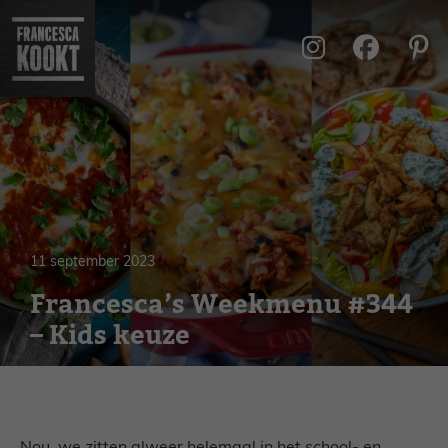
Ga
naar
de
inhoud
11 september 2023
Francesca’s Weekmenu #344
– Kids keuze