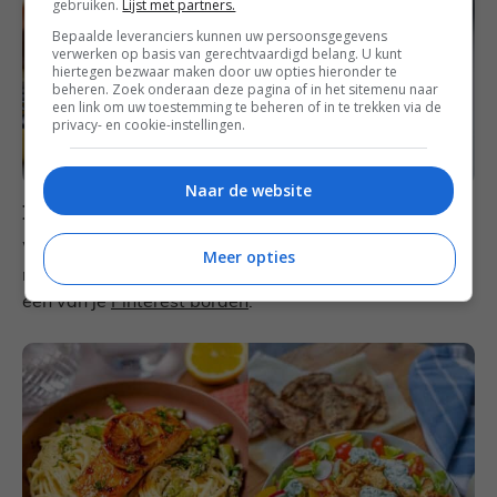
gebruiken.
Lijst met partners.
Bepaalde leveranciers kunnen uw persoonsgegevens
verwerken op basis van gerechtvaardigd belang. U kunt
hiertegen bezwaar maken door uw opties hieronder te
beheren. Zoek onderaan deze pagina of in het sitemenu naar
een link om uw toestemming te beheren of in te trekken via de
privacy- en cookie-instellingen.
Naar de website
Bewaar het weekmenu op Pinterest
Wil je het weekmenu opslaan zodat je ‘m later
Meer opties
makkelijk terug kunt vinden? Bewaar deze foto dan op
een van je
Pinterest borden
.