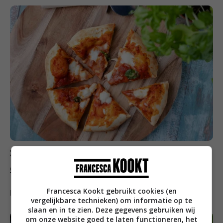
Zaterdag
Gegrilde kip met paksoi en nasi van de barbecue
Francesca Kookt gebruikt cookies (en
Meer nasi recepten
vind je hier
vergelijkbare technieken) om informatie op te
slaan en in te zien. Deze gegevens gebruiken wij
om onze website goed te laten functioneren, het