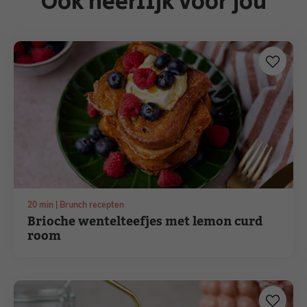
Ook heerlijk voor jou
minuten
20
min
Brunch recepten
Brioche wentelteefjes met lemon curd
room