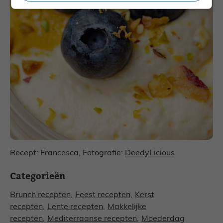
Recept: Francesca, Fotografie:
DeedyLicious
Categorieën
Brunch recepten
,
Feest recepten
,
Kerst
recepten
,
Lente recepten
,
Makkelijke
recepten
,
Mediterraanse recepten
,
Moederdag