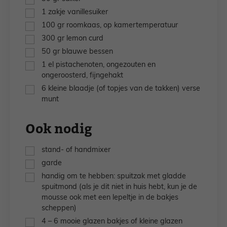
▢
1
zakje
vanillesuiker
▢
100
gr
roomkaas,
op kamertemperatuur
▢
300
gr
lemon curd
▢
50
gr
blauwe bessen
▢
1
el
pistachenoten,
ongezouten en
ongeroosterd, fijngehakt
▢
6
kleine blaadje
(of topjes van de takken) verse
munt
Ook nodig
▢
stand- of handmixer
▢
garde
▢
handig om te hebben: spuitzak met gladde
spuitmond (als je dit niet in huis hebt, kun je de
mousse ook met een lepeltje in de bakjes
scheppen)
▢
4 – 6 mooie glazen bakjes of kleine glazen