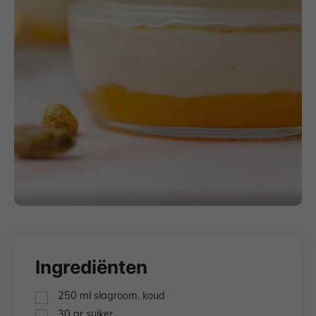
Ingrediënten
▢
250
ml
slagroom,
koud
▢
30
gr
suiker