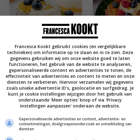
Francesca Kookt gebruikt cookies (en vergelijkbare
technieken) om informatie op te slaan en in te zien. Deze
20
min
Brunch recepten
20
min
Brunch recept
gegevens gebruiken wij om onze website goed te laten
Lemon curd mousse
Brioche
functioneren, het gebruik van de website te analyseren,
met blauwe bessen
wentelteefjes
gepersonaliseerde content en advertenties te tonen, de
effectiviteit van advertenties en content te meten en onze
en pistache
lemon curd r
diensten te verbeteren. Hiervoor verzamelen wij gegevens
zoals unieke advertentie ID’s, geolocatie en surfgedrag. Je
kunt je cookie instellingen wijzigen door het gebruik van
onderstaande 'Meer opties' knop of via 'Privacy
instellingen aanpassen' onderaan de website.
Gepersonaliseerde advertenties en content, advertentie- en
contentmetingen, doelgroepenonderzoek en ontwikkeling van
diensten