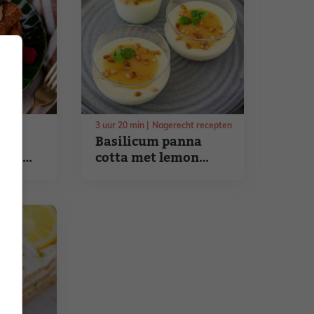
en
3
uur
20
min
Nagerecht recepten
Basilicum panna
 met
cotta met lemon
oom
curd