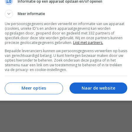
Informatie op een apparaat opslaan en/of openen
Meer informatie
Feest recepten
Makkelijke recepten
Uw persoonsgegevens worden verwerkt en informatie van uw apparaat
Naked Gingerbread
Makkelijke ti
(cookies, unieke ID's en andere apparaatgegevens) kan worden
opgeslagen door, geopend door en gedeeld met 332 partners of
Kersttaart
met lemon cur
specifiek door deze site worden gebruikt. Wij en onze partners kunnen
pistache
precieze geolocatiegegevens gebruiken.
Lijst met partners.
Bepaalde leveranciers kunnen uw persoonsgegevens verwerken op basis
van gerechtvaardigd belang. U kunt hiertegen bezwaar maken door uw
opties hieronder te beheren. Zoek onderaan deze pagina of in het
Volg je mij al op Instagram
sitemenu naar een link om uw toestemming te beheren of in te trekken
via de privacy- en cookie-instellingen.
Meer opties
Naar de website
Zomer recepten
 lid
Salade recepten