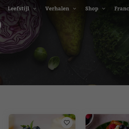
Leefstijl
Verhalen
Shop
Franc
Barbecue recepten
t
Camping recepten
e
Picknick recepten
Salade recepten
d
Zomer recepten
ijk
erraans
n
Bekijk alle recepten
arisch