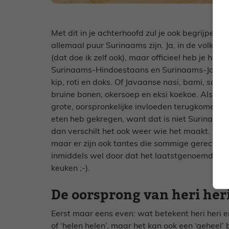
Met dit in je achterhoofd zul je ook begrijpen 
allemaal puur Surinaams zijn. Ja, in de volks
(dat doe ik zelf ook), maar officieel heb je he
Surinaams-Hindoestaans en Surinaams-Javaan
kip, roti en doks. Of Javaanse nasi, bami, saot
bruine bonen, okersoep en eksi koekoe. Als je ze
grote, oorspronkelijke invloeden terugkomen! En
eten heb gekregen, want dat is niet Surinaam
dan verschilt het ook weer wie het maakt. Wa
maar er zijn ook tantes die sommige gerechten
inmiddels wel door dat het laatstgenoemde ee
keuken ;-).
De oorsprong van heri her
Eerst maar eens even: wat betekent heri heri eige
of ‘helen helen’, maar het kan ook een ‘geheel