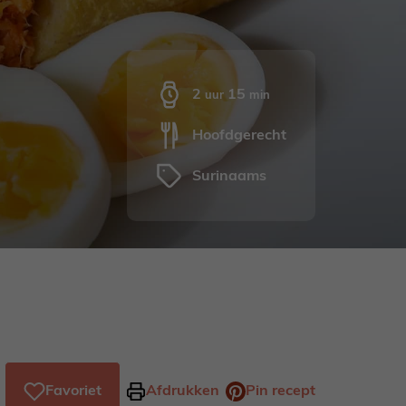
uur
minuten
2
15
uur
min
Hoofdgerecht
Surinaams
Favoriet
Afdrukken
Pin recept