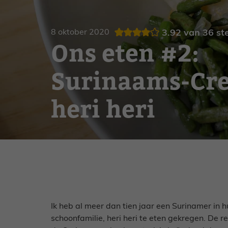
Gebak
Zoet
8 oktober 2020
3.92
van
36
st
Ons eten #2:
Surinaams-Cre
heri heri
Ik heb al meer dan tien jaar een Surinamer in h
schoonfamilie, heri heri te eten gekregen. De r