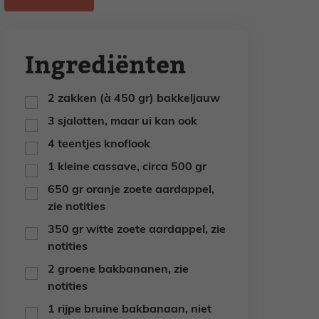
Ingrediënten
2
zakken
(à 450 gr) bakkeljauw
▢
3
sjalotten,
maar ui kan ook
▢
4
teentjes
knoflook
▢
1
kleine cassave,
circa 500 gr
▢
650
gr
oranje zoete aardappel,
▢
zie notities
350
gr
witte zoete aardappel,
zie
▢
notities
2
groene bakbananen,
zie
▢
notities
1
rijpe bruine bakbanaan,
niet
▢