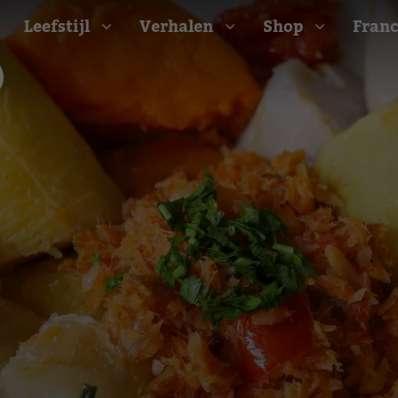
Leefstijl
Verhalen
Shop
Franc
Barbecue recepten
t
Camping recepten
e
Picknick recepten
Salade recepten
d
Zomer recepten
ijk
erraans
n
Bekijk alle recepten
arisch