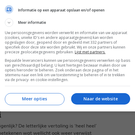
Informatie op een apparaat opslaan en/of openen
dat de verschillende gerechten ook niet
Meer informatie
mond hebben we het wel over Surinaams eten
Uw persoonsgegevens worden verwerkt en informatie van uw apparaat
t onder andere over Surinaams-Creools,
(cookies, unieke ID's en andere apparaatgegevens) kan worden
s. Denk aan Hindoestaanse dahl, masala
opgeslagen door, geopend door en gedeeld met 332 partners of
specifiek door deze site worden gebruikt. Wij en onze partners kunnen
o en saté. En de Creoolse pom, moksi alesi,
precieze geolocatiegegevens gebruiken.
Lijst met partners.
 zo achter elkaar zet dan zie je direct de
Bepaalde leveranciers kunnen uw persoonsgegevens verwerken op basis
 begrijp je ook waarom ik nooit heri heri te
van gerechtvaardigd belang. U kunt hiertegen bezwaar maken door uw
opties hieronder te beheren. Zoek onderaan deze pagina of in het
s-Hindoestaans, maar Surinaams-Creools. En
sitemenu naar een link om uw toestemming te beheren of in te trekken
nt soms maakt mama de lekkerste variant,
via de privacy- en cookie-instellingen.
 weer veel lekkerder maken. Maar ik heb
n rode draad is in de gehele Surinaamse
Meer opties
Naar de website
i
nlijk? De letterlijke vertaling is ‘heel heel’
’ betekenen wat wellicht ook weer verwijst