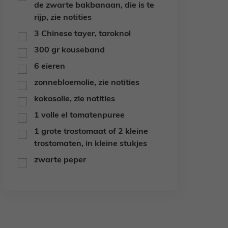
de zwarte bakbanaan, die is te
rijp, zie notities
3
Chinese tayer,
taroknol
▢
300
gr
kouseband
▢
6
eieren
▢
zonnebloemolie,
zie notities
▢
kokosolie,
zie notities
▢
1
volle el
tomatenpuree
▢
1
grote trostomaat of 2 kleine
▢
trostomaten,
in kleine stukjes
zwarte peper
▢