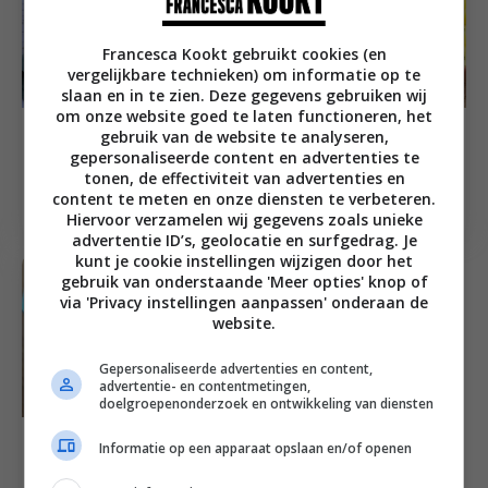
Francesca Kookt gebruikt cookies (en
vergelijkbare technieken) om informatie op te
slaan en in te zien. Deze gegevens gebruiken wij
om onze website goed te laten functioneren, het
Brunch recepten
gebruik van de website te analyseren,
Hoofdgerecht recepten
Strata: hartige
gepersonaliseerde content en advertenties te
Bruine bonen met ras
broodpudding met
tonen, de effectiviteit van advertenties en
el hanout en spelt
content te meten en onze diensten te verbeteren.
brie en bacon
Hiervoor verzamelen wij gegevens zoals unieke
advertentie ID’s, geolocatie en surfgedrag. Je
kunt je cookie instellingen wijzigen door het
gebruik van onderstaande 'Meer opties' knop of
via 'Privacy instellingen aanpassen' onderaan de
website.
Gepersonaliseerde advertenties en content,
advertentie- en contentmetingen,
doelgroepenonderzoek en ontwikkeling van diensten
Bijgerecht recepten
Informatie op een apparaat opslaan en/of openen
Geroosterde spruitjes
met ui en bacon