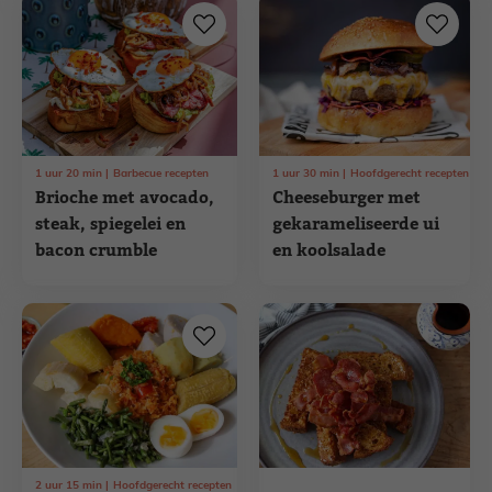
1
uur
20
min
Barbecue recepten
1
uur
30
min
Hoofdgerecht recepten
Brioche met avocado,
Cheeseburger met
steak, spiegelei en
gekarameliseerde ui
bacon crumble
en koolsalade
2
uur
15
min
Hoofdgerecht recepten