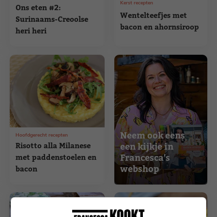
Kerst recepten
Ons eten #2:
Wentelteefjes met
Surinaams-Creoolse
bacon en ahornsiroop
heri heri
Neem ook eens
Hoofdgerecht recepten
Risotto alla Milanese
een kijkje in
Francesca's
met paddenstoelen en
webshop
bacon