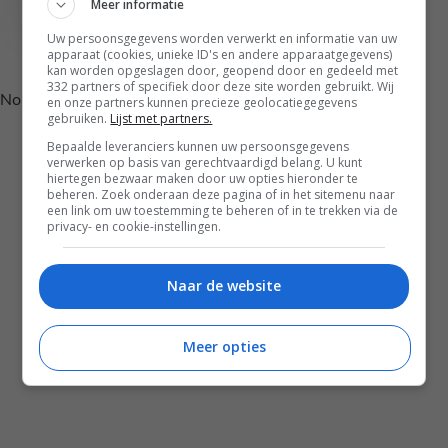
Meer informatie
Uw persoonsgegevens worden verwerkt en informatie van uw
Volg je mij al op Instagram?
apparaat (cookies, unieke ID's en andere apparaatgegevens)
kan worden opgeslagen door, geopend door en gedeeld met
332 partners of specifiek door deze site worden gebruikt. Wij
No posts found.
en onze partners kunnen precieze geolocatiegegevens
gebruiken.
Lijst met partners.
Bepaalde leveranciers kunnen uw persoonsgegevens
verwerken op basis van gerechtvaardigd belang. U kunt
hiertegen bezwaar maken door uw opties hieronder te
beheren. Zoek onderaan deze pagina of in het sitemenu naar
een link om uw toestemming te beheren of in te trekken via de
privacy- en cookie-instellingen.
Naar de website
Disclaimer
Meer opties
Privacy voorwaarden
Contact