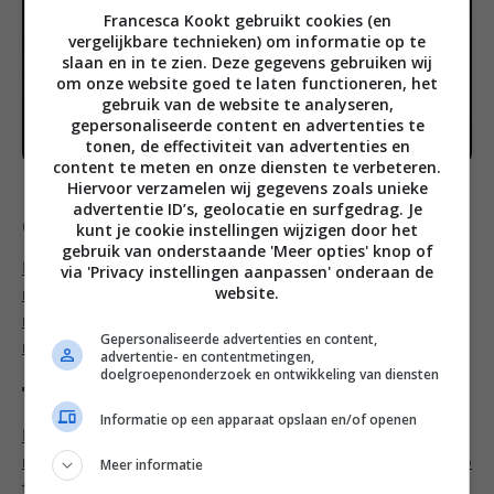
Francesca Kookt gebruikt cookies (en
vergelijkbare technieken) om informatie op te
slaan en in te zien. Deze gegevens gebruiken wij
om onze website goed te laten functioneren, het
gebruik van de website te analyseren,
gepersonaliseerde content en advertenties te
tonen, de effectiviteit van advertenties en
content te meten en onze diensten te verbeteren.
Hiervoor verzamelen wij gegevens zoals unieke
advertentie ID’s, geolocatie en surfgedrag. Je
Categorieën
kunt je cookie instellingen wijzigen door het
gebruik van onderstaande 'Meer opties' knop of
Brunch recepten
,
Gezonde recepten
,
Herfst
via 'Privacy instellingen aanpassen' onderaan de
website.
recepten
,
Koolhydraatarme recepten
,
Lunch
recepten
,
Makkelijke recepten
,
Soep recepten
,
Vegan
Gepersonaliseerde advertenties en content,
recepten
,
Vegetarische recepten
,
Winter recepten
advertentie- en contentmetingen,
doelgroepenonderzoek en ontwikkeling van diensten
Tags
Informatie op een apparaat opslaan en/of openen
Binnen 45
minuten
,
Fruit
,
Groente
,
Kerrie
,
Pastinaak
,
Peer
,
Recep
Meer informatie
t