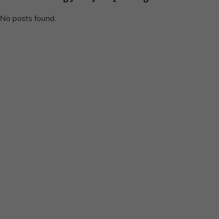
No posts found.
Disclaimer
Privacy voorwaarden
Contact
Instagram
Facebook
Pinterest