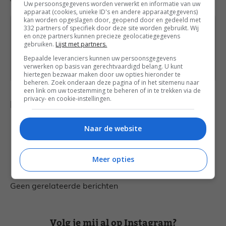
Uw persoonsgegevens worden verwerkt en informatie van uw
apparaat (cookies, unieke ID's en andere apparaatgegevens)
kan worden opgeslagen door, geopend door en gedeeld met
332 partners of specifiek door deze site worden gebruikt. Wij
Heb je een vraag over dit recept of over iets
en onze partners kunnen precieze geolocatiegegevens
anders? Stuur een
bericht
via het
gebruiken.
Lijst met partners.
contactformulier of neem contact op via
Bepaalde leveranciers kunnen uw persoonsgegevens
verwerken op basis van gerechtvaardigd belang. U kunt
Facebook
of
Instagram
.
hiertegen bezwaar maken door uw opties hieronder te
beheren. Zoek onderaan deze pagina of in het sitemenu naar
een link om uw toestemming te beheren of in te trekken via de
privacy- en cookie-instellingen.
Delen met anderen
Naar de website
Ook heerlijk voor jou
Meer opties
Geen gerelateerde berichten
Volg je mij al op Instagram?