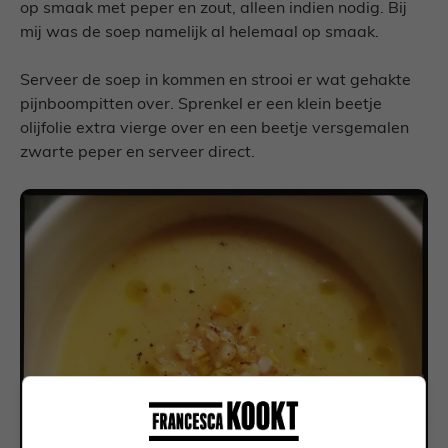
op smaak met peper en zout, alleen indien nodig. Bij
mij was de soep namelijk al helemaal op smaak.
Serveer de soep in kommen en strooi er wat gehakte
pijnboompitten over. Sprenkel er een klein beetje
olijfolie extra vierge over en een beetje versgemalen
zwarte peper en serveer direct.