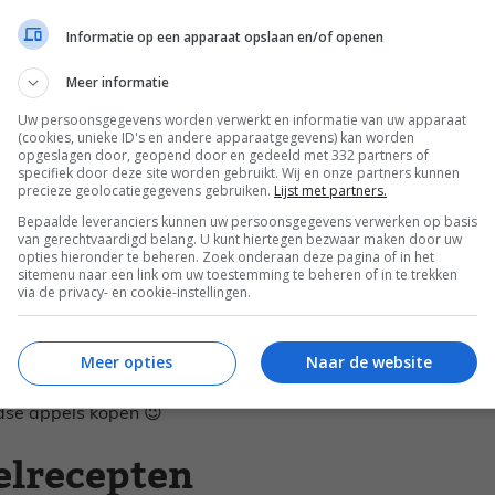
, maar ook in andere delen van het land
Informatie op een apparaat opslaan en/of openen
dt er voornamelijk geplukt in september en
 door van genieten. Dit komt doordat het
Meer informatie
in koelhuizen waar bijna alle zuurstof wordt
Uw persoonsgegevens worden verwerkt en informatie van uw apparaat
udbaar en kunnen we er ook zo lang van
(cookies, unieke ID's en andere apparaatgegevens) kan worden
opgeslagen door, geopend door en gedeeld met 332 partners of
specifiek door deze site worden gebruikt. Wij en onze partners kunnen
precieze geolocatiegegevens gebruiken.
Lijst met partners.
 om mee te koken
Bepaalde leveranciers kunnen uw persoonsgegevens verwerken op basis
van gerechtvaardigd belang. U kunt hiertegen bezwaar maken door uw
opties hieronder te beheren. Zoek onderaan deze pagina of in het
sitemenu naar een link om uw toestemming te beheren of in te trekken
via de privacy- en cookie-instellingen.
bben, vind ik het onzinnig om buitenlandse
en. Eigenlijk zonde hè, dat we zelf zoveel
Meer opties
Naar de website
eel appels uit het buitenland importeren. Het
k genuanceerder liggen dan ik het hier
andse appels kopen 😉
pelrecepten