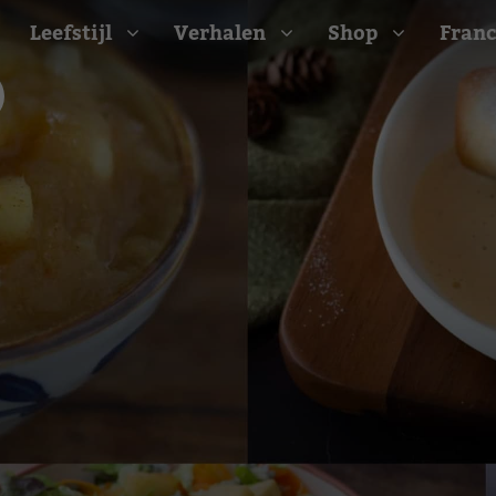
Leefstijl
Verhalen
Shop
Franc
Barbecue recepten
t
Camping recepten
e
Picknick recepten
Salade recepten
d
Zomer recepten
ijk
erraans
n
Bekijk alle recepten
arisch