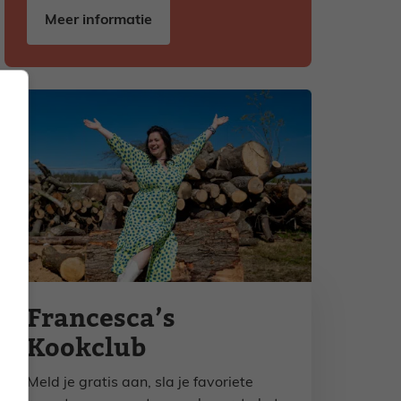
Meer informatie
Francesca’s
Kookclub
Meld je gratis aan, sla je favoriete