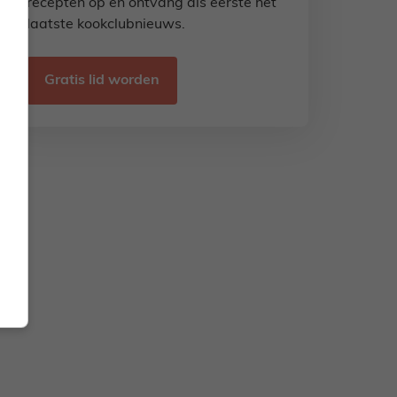
recepten op en ontvang als eerste het
laatste kookclubnieuws.
Gratis lid worden