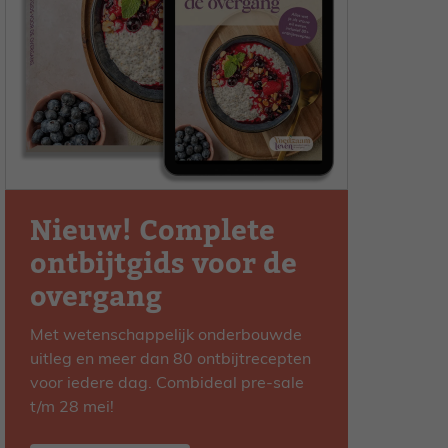
Nieuw! Complete
ontbijtgids voor de
overgang
Met wetenschappelijk onderbouwde
uitleg en meer dan 80 ontbijtrecepten
voor iedere dag. Combideal pre-sale
t/m 28 mei!