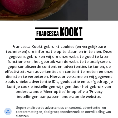
Francesca Kookt gebruikt cookies (en vergelijkbare
technieken) om informatie op te slaan en in te zien. Deze
gegevens gebruiken wij om onze website goed te laten
functioneren, het gebruik van de website te analyseren,
gepersonaliseerde content en advertenties te tonen, de
– waar moet je op
effectiviteit van advertenties en content te meten en onze
diensten te verbeteren. Hiervoor verzamelen wij gegevens
zoals unieke advertentie ID’s, geolocatie en surfgedrag. Je
kunt je cookie instellingen wijzigen door het gebruik van
onderstaande 'Meer opties' knop of via 'Privacy
kiezen voor de bovengenoemde soorten zoals
instellingen aanpassen' onderaan de website.
s de Jonagold, Cox, Kanzi en de Golden
tuur en daarom zit er altijd wel een
Gepersonaliseerde advertenties en content, advertentie- en
contentmetingen, doelgroepenonderzoek en ontwikkeling van
diensten