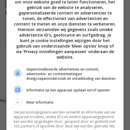
om onze website goed te laten functioneren, het
gebruik van de website te analyseren,
gepersonaliseerde content en advertenties te
tonen, de effectiviteit van advertenties en
Restaurant reviews
content te meten en onze diensten te verbeteren.
Review Pont 13
Hiervoor verzamelen wij gegevens zoals unieke
Amsterdam
advertentie ID’s, geolocatie en surfgedrag. Je
kunt je cookie instellingen wijzigen door het
gebruik van onderstaande 'Meer opties' knop of
via 'Privacy instellingen aanpassen' onderaan de
website.
vorige
Pagina
1
Gepersonaliseerde advertenties en content,
advertentie- en contentmetingen,
doelgroepenonderzoek en ontwikkeling van diensten
Volg je mij al op Instagram?
Informatie op een apparaat opslaan en/of openen
No posts found.
Meer informatie
Uw persoonsgegevens worden verwerkt en informatie van uw
apparaat (cookies, unieke ID's en andere apparaatgegevens)
kan worden opgeslagen door, geopend door en gedeeld met
332 partners of specifiek door deze site worden gebruikt. Wij