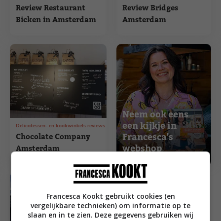
Review Restaurant
Review Bridges
Bicken in Amsterdam
Amsterdam
Neem ook eens
een kijkje in
Delicatessen- en kookwinkels reviews
Francesca's
Chocolate Company
webshop
Amsterdam
Francesca Kookt gebruikt cookies (en
vergelijkbare technieken) om informatie op te
slaan en in te zien. Deze gegevens gebruiken wij