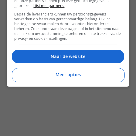
en onze partners kunnen precieze geolocatiegegevens
gebruiken.
Lijst met partners.
Bepaalde leveranciers kunnen uw persoonsgegevens
verwerken op basis van gerechtvaardigd belang. U kunt
hiertegen bezwaar maken door uw opties hieronder te
beheren. Zoek onderaan deze pagina of in het sitemenu naar
een link om uw toestemming te beheren of in te trekken via de
privacy- en cookie-instellingen.
Disclaimer
Privacy voorwaarden
Naar de website
Contact
Meer opties
Instagram
Facebook
Pinterest
Home
Word gratis lid
Recepten
Leefstijl
Reizen