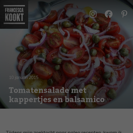
Ga
naar
de
inhoud
10 januari 2015
Tomatensalade met
kappertjes en balsamico