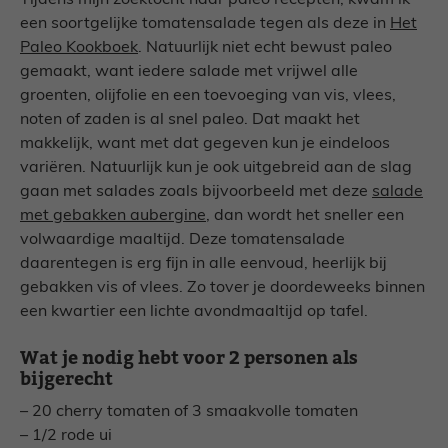
Tijdens mijn zoektocht naar paleo recepten, kwam ik
een soortgelijke tomatensalade tegen als deze in
Het
Paleo Kookboek
. Natuurlijk niet echt bewust paleo
gemaakt, want iedere salade met vrijwel alle
groenten, olijfolie en een toevoeging van vis, vlees,
noten of zaden is al snel paleo. Dat maakt het
makkelijk, want met dat gegeven kun je eindeloos
variëren
. Natuurlijk kun je ook uitgebreid aan de slag
gaan met salades zoals bijvoorbeeld met deze
salade
met gebakken aubergine
, dan wordt het sneller een
volwaardige maaltijd. Deze tomatensalade
daarentegen is erg fijn in alle eenvoud, heerlijk bij
gebakken vis of vlees. Zo tover je doordeweeks binnen
een kwartier een lichte avondmaaltijd op tafel.
Wat je nodig hebt voor 2 personen als
bijgerecht
– 20 cherry tomaten of 3 smaakvolle tomaten
– 1/2 rode ui