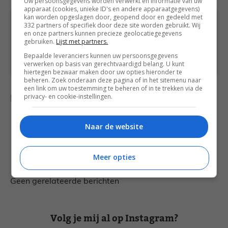
Uw persoonsgegevens worden verwerkt en informatie van uw
apparaat (cookies, unieke ID's en andere apparaatgegevens)
kan worden opgeslagen door, geopend door en gedeeld met
Heb je een vraag over dit recept of over iets
332 partners of specifiek door deze site worden gebruikt. Wij
en onze partners kunnen precieze geolocatiegegevens
anders? Stuur een
bericht
via het
gebruiken.
Lijst met partners.
contactformulier of neem contact op via
Bepaalde leveranciers kunnen uw persoonsgegevens
Facebook
of
Instagram
.
verwerken op basis van gerechtvaardigd belang. U kunt
hiertegen bezwaar maken door uw opties hieronder te
beheren. Zoek onderaan deze pagina of in het sitemenu naar
een link om uw toestemming te beheren of in te trekken via de
privacy- en cookie-instellingen.
Delen met anderen
Naar de website
Ook heerlijk voor jou
Meer opties
Geen gerelateerde berichten
Volg je mij al op Instagram?