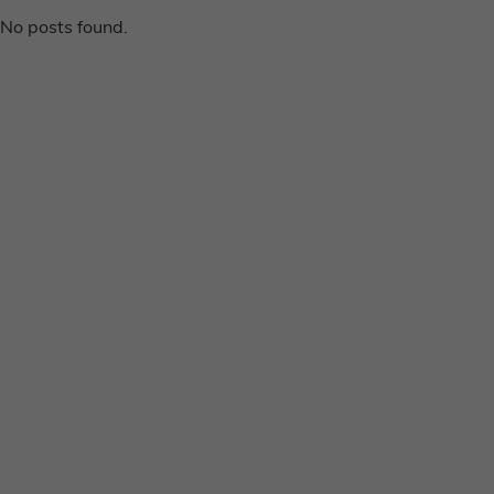
No posts found.
Disclaimer
Privacy voorwaarden
Contact
Instagram
Facebook
Pinterest
Home