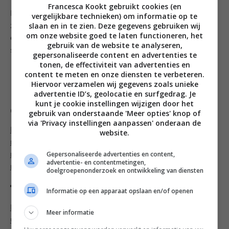
Francesca Kookt gebruikt cookies (en
Maak een dressing van de olijfolie, balsamico en
vergelijkbare technieken) om informatie op te
slaan en in te zien. Deze gegevens gebruiken wij
zeezout (het zout kun je ook achterwege laten, maar
om onze website goed te laten functioneren, het
dan vind ik het een beetje saai) en druppel over de
gebruik van de website te analyseren,
salade.
gepersonaliseerde content en advertenties te
tonen, de effectiviteit van advertenties en
content te meten en onze diensten te verbeteren.
Volg Francesca Kookt! ook op
Facebook
,
Twitter
,
Hiervoor verzamelen wij gegevens zoals unieke
Google+
,
Bloglovin’
of
Instagram
.
advertentie ID’s, geolocatie en surfgedrag. Je
kunt je cookie instellingen wijzigen door het
Categorieën
gebruik van onderstaande 'Meer opties' knop of
via 'Privacy instellingen aanpassen' onderaan de
Bijgerecht recepten
,
Camping recepten
,
Lunch
website.
recepten
,
Makkelijke recepten
,
Picknick
Gepersonaliseerde advertenties en content,
recepten
,
Salade recepten
,
Vegan
advertentie- en contentmetingen,
recepten
,
Vegetarische recepten
doelgroepenonderzoek en ontwikkeling van diensten
Tags
Informatie op een apparaat opslaan en/of openen
Balsamico
,
Kappertjes
,
Paleo
,
Recept
,
Rode
Meer informatie
ui
,
Tomaat