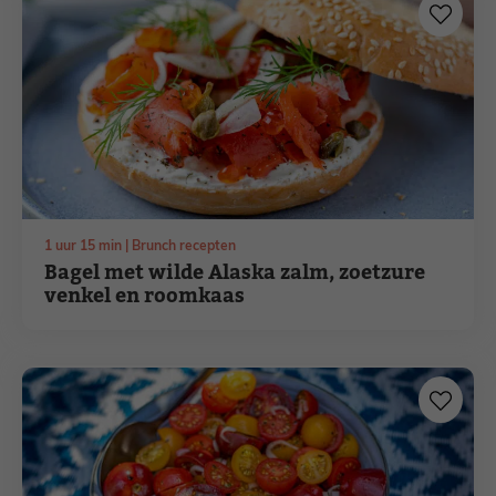
uur
minuten
1
uur
15
min
Brunch recepten
Bagel met wilde Alaska zalm, zoetzure
venkel en roomkaas