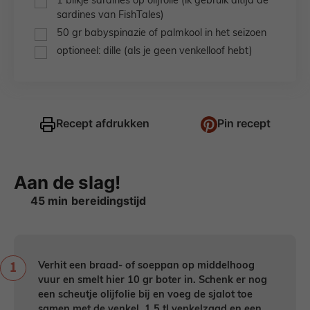
1
blikje
sardines op olijfolie
(ik gebruik altijd de
sardines van FishTales)
▢
50
gr
babyspinazie of palmkool in het seizoen
▢
optioneel: dille
(als je geen venkelloof hebt)
Recept afdrukken
Pin recept
Aan de slag!
minuten
45
min
Verhit een braad- of soeppan op middelhoog
vuur en smelt hier 10 gr boter in. Schenk er nog
een scheutje olijfolie bij en voeg de sjalot toe
samen met de venkel, 1,5 tl venkelzaad en een