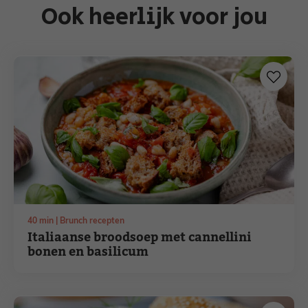
Ook heerlijk voor jou
minuten
40
min
Brunch recepten
Italiaanse broodsoep met cannellini
bonen en basilicum