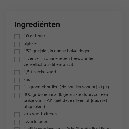
Ingrediënten
▢
10
gr
boter
▢
olijfolie
▢
150
gr
sjalot,
in dunne halve ringen
▢
1
venkel,
in dunne repen (bewaar het
venkelloof als dit eraan zit)
▢
1,5
tl
venkelzaad
▢
zout
▢
1
l
groentebouillon
(zie notities voor mijn tips)
▢
400
gr
bonenmix
I(k gebruikte daarvoor een
pakje van HAK, giet deze alleen af (dus niet
afspoelen))
▢
sap van 1 citroen
▢
zwarte peper
▢