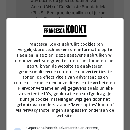
adviseer ik de groentebouillon van
Aneto (AH) of De Kleinste Soepfabriek
(PLUS). Een groentebouillonblokje kan
natuurlijk ook, let dan wel even goed op
het zoutgehalte.
Bereiding: 45 minuten
Francesca Kookt gebruikt cookies (en
vergelijkbare technieken) om informatie op te
slaan en in te zien. Deze gegevens gebruiken wij
Eet smakelijk, ik hoop dat je gaat genieten van deze
om onze website goed te laten functioneren, het
gebruik van de website te analyseren,
bouillon met venkel, sjalot, bonen en sardines! Laat je
gepersonaliseerde content en advertenties te
het me weten door een review achter te laten? Dat
tonen, de effectiviteit van advertenties en
kan helemaal bovenaan het recept door op de sterren
content te meten en onze diensten te verbeteren.
te klikken. Een toelichting op je rating is fijn, maar niet
Hiervoor verzamelen wij gegevens zoals unieke
advertentie ID’s, geolocatie en surfgedrag. Je
verplicht.
kunt je cookie instellingen wijzigen door het
gebruik van onderstaande 'Meer opties' knop of
via 'Privacy instellingen aanpassen' onderaan de
website.
Gepersonaliseerde advertenties en content,