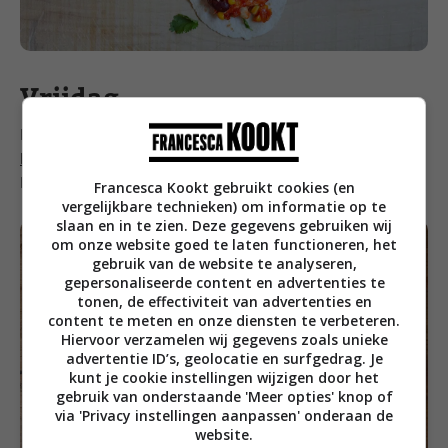
Vrijdag
En op vrijdag genieten we van deze frisse
biefstuksalade met babyspinazie en citrusdressing
.
Beetje balans tussendoor kan geen kwaad.
Francesca Kookt gebruikt cookies (en
vergelijkbare technieken) om informatie op te
slaan en in te zien. Deze gegevens gebruiken wij
om onze website goed te laten functioneren, het
gebruik van de website te analyseren,
gepersonaliseerde content en advertenties te
tonen, de effectiviteit van advertenties en
content te meten en onze diensten te verbeteren.
Hiervoor verzamelen wij gegevens zoals unieke
advertentie ID’s, geolocatie en surfgedrag. Je
kunt je cookie instellingen wijzigen door het
gebruik van onderstaande 'Meer opties' knop of
via 'Privacy instellingen aanpassen' onderaan de
website.