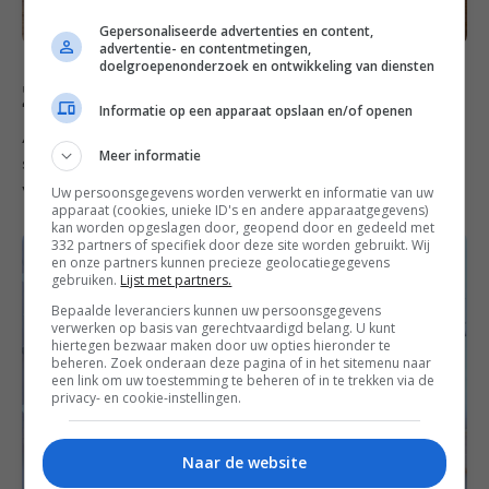
Gepersonaliseerde advertenties en content,
advertentie- en contentmetingen,
doelgroepenonderzoek en ontwikkeling van diensten
Zaterdag
Informatie op een apparaat opslaan en/of openen
Als deze
gepimpte kaasplank
niet voor een feestelijke
Meer informatie
sfeer zorgt, dan weet ik eerlijk gezegd niet wat dan
wel. Dat wordt een hele fijne borrel!
Uw persoonsgegevens worden verwerkt en informatie van uw
apparaat (cookies, unieke ID's en andere apparaatgegevens)
kan worden opgeslagen door, geopend door en gedeeld met
332 partners of specifiek door deze site worden gebruikt. Wij
en onze partners kunnen precieze geolocatiegegevens
gebruiken.
Lijst met partners.
Bepaalde leveranciers kunnen uw persoonsgegevens
verwerken op basis van gerechtvaardigd belang. U kunt
hiertegen bezwaar maken door uw opties hieronder te
beheren. Zoek onderaan deze pagina of in het sitemenu naar
een link om uw toestemming te beheren of in te trekken via de
privacy- en cookie-instellingen.
Naar de website