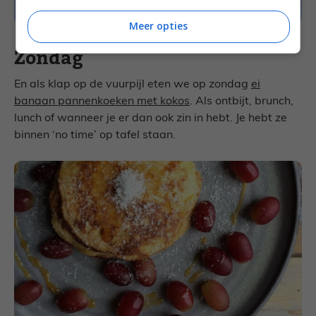
Meer opties
Zondag
En als klap op de vuurpijl eten we op zondag
ei
banaan pannenkoeken met kokos
. Als ontbijt, brunch,
lunch of wanneer je er dan ook zin in hebt. Je hebt ze
binnen ‘no time’ op tafel staan.