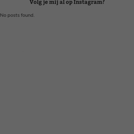
Volg je mij al op Instagram?
No posts found.
Disclaimer
Privacy voorwaarden
Contact
Instagram
Facebook
Pinterest