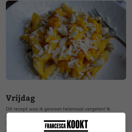
Vrijdag
Dit recept was ik gewoon helemaal vergeten! Ik
maakte ooit
burgers met gegrilde aubergine en een
lepeltje mouhamara
en die waren zalig. In het recept
maak ik er mini burgers van, maar daar kun je