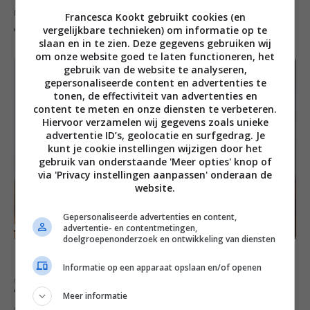
natuurlijk ook normale burgers van maken. Heerlijk
Francesca Kookt gebruikt cookies (en
vergelijkbare technieken) om informatie op te
comfort food voor de vrijdag.
slaan en in te zien. Deze gegevens gebruiken wij
om onze website goed te laten functioneren, het
gebruik van de website te analyseren,
gepersonaliseerde content en advertenties te
tonen, de effectiviteit van advertenties en
content te meten en onze diensten te verbeteren.
Hiervoor verzamelen wij gegevens zoals unieke
advertentie ID’s, geolocatie en surfgedrag. Je
kunt je cookie instellingen wijzigen door het
gebruik van onderstaande 'Meer opties' knop of
via 'Privacy instellingen aanpassen' onderaan de
website.
Gepersonaliseerde advertenties en content,
advertentie- en contentmetingen,
doelgroepenonderzoek en ontwikkeling van diensten
Informatie op een apparaat opslaan en/of openen
Zaterdag
Meer informatie