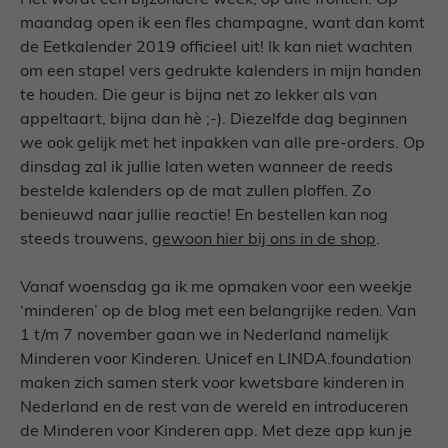
Het wordt een bijzondere week, op alle fronten. Op
maandag open ik een fles champagne, want dan komt
de Eetkalender 2019 officieel uit! Ik kan niet wachten
om een stapel vers gedrukte kalenders in mijn handen
te houden. Die geur is bijna net zo lekker als van
appeltaart, bijna dan hè ;-). Diezelfde dag beginnen
we ook gelijk met het inpakken van alle pre-orders. Op
dinsdag zal ik jullie laten weten wanneer de reeds
bestelde kalenders op de mat zullen ploffen. Zo
benieuwd naar jullie reactie! En bestellen kan nog
steeds trouwens,
gewoon hier bij ons in de shop
.
Vanaf woensdag ga ik me opmaken voor een weekje
‘minderen’ op de blog met een belangrijke reden. Van
1 t/m 7 november gaan we in Nederland namelijk
Minderen voor Kinderen. Unicef en LINDA.foundation
maken zich samen sterk voor kwetsbare kinderen in
Nederland en de rest van de wereld en introduceren
de Minderen voor Kinderen app. Met deze app kun je