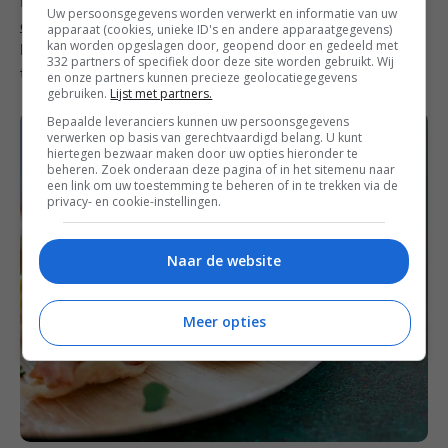
Deze
hapjes met gegrilde Surinaamse kip en piccalilly
Uw persoonsgegevens worden verwerkt en informatie van uw
op een cassave chipje
zijn top voor het weekend als
apparaat (cookies, unieke ID's en andere apparaatgegevens)
kan worden opgeslagen door, geopend door en gedeeld met
hapje bij de borrel of tijdens een etentje. Makkelijk om
332 partners of specifiek door deze site worden gebruikt. Wij
te maken en heel verrassend.
en onze partners kunnen precieze geolocatiegegevens
gebruiken.
Lijst met partners.
Bepaalde leveranciers kunnen uw persoonsgegevens
verwerken op basis van gerechtvaardigd belang. U kunt
hiertegen bezwaar maken door uw opties hieronder te
beheren. Zoek onderaan deze pagina of in het sitemenu naar
een link om uw toestemming te beheren of in te trekken via de
privacy- en cookie-instellingen.
Naar de website
Meer opties