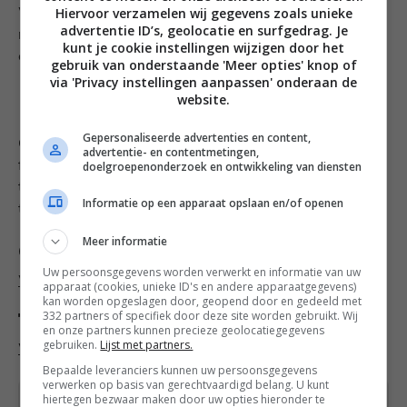
Hiervoor verzamelen wij gegevens zoals unieke
Wil je het weekmenu opslaan zodat je ‘m later
advertentie ID’s, geolocatie en surfgedrag. Je
makkelijk terug kunt vinden? Bewaar deze foto dan op
kunt je cookie instellingen wijzigen door het
een van je Pinterest borden.
gebruik van onderstaande 'Meer opties' knop of
via 'Privacy instellingen aanpassen' onderaan de
website.
Gepersonaliseerde advertenties en content,
Geniet van de gerechten uit dit weekmenu! Als je een
advertentie- en contentmetingen,
doelgroepenonderzoek en ontwikkeling van diensten
foto deelt op social media, vergeet dan niet om mij te
taggen met #francescakookt. Zo kan ik je foto
Informatie op een apparaat opslaan en/of openen
terugvinden en dat vind ik hartstikke leuk om te zien.
Meer informatie
Categorieën
Uw persoonsgegevens worden verwerkt en informatie van uw
Weekmenu
apparaat (cookies, unieke ID's en andere apparaatgegevens)
kan worden opgeslagen door, geopend door en gedeeld met
332 partners of specifiek door deze site worden gebruikt. Wij
Tags
en onze partners kunnen precieze geolocatiegegevens
gebruiken.
Lijst met partners.
Week
Bepaalde leveranciers kunnen uw persoonsgegevens
verwerken op basis van gerechtvaardigd belang. U kunt
hiertegen bezwaar maken door uw opties hieronder te