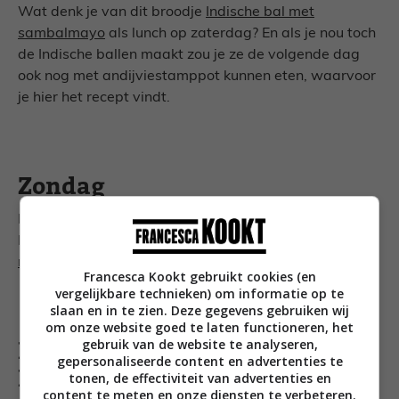
Wat denk je van dit broodje
Indische bal met
sambalmayo
als lunch op zaterdag? En als je nou toch
de Indische ballen maakt zou je ze de volgende dag
ook nog met andijviestamppot kunnen eten, waarvoor
je hier het recept vindt.
Zondag
Een heerlijk winters toetje, gemaakt van pompoen!
Daar kun je namelijk
zalige pompoenmousse van
maken
.
Francesca Kookt gebruikt cookies (en
vergelijkbare technieken) om informatie op te
slaan en in te zien. Deze gegevens gebruiken wij
om onze website goed te laten functioneren, het
gebruik van de website te analyseren,
Bewaar het weekmenu op
gepersonaliseerde content en advertenties te
Pinterest!
tonen, de effectiviteit van advertenties en
content te meten en onze diensten te verbeteren.