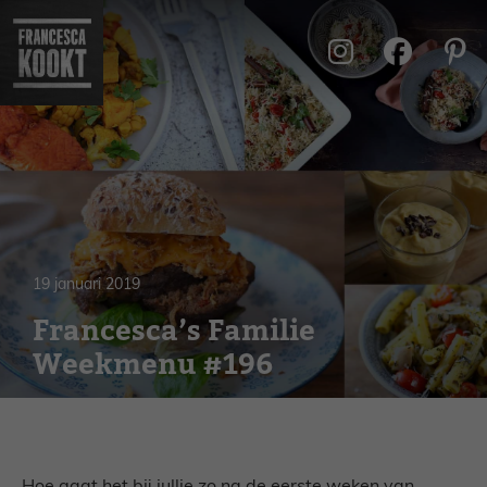
Ga
naar
de
inhoud
19 januari 2019
Francesca’s Familie
Weekmenu #196