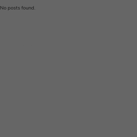
No posts found.
Disclaimer
Privacy voorwaarden
Contact
Instagram
Facebook
Pinterest
Home