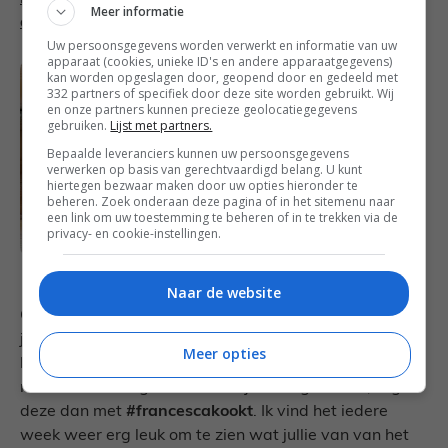
Meer informatie
aardappelen
Uw persoonsgegevens worden verwerkt en informatie van uw
apparaat (cookies, unieke ID's en andere apparaatgegevens)
kan worden opgeslagen door, geopend door en gedeeld met
332 partners of specifiek door deze site worden gebruikt. Wij
en onze partners kunnen precieze geolocatiegegevens
gebruiken.
Lijst met partners.
Bepaalde leveranciers kunnen uw persoonsgegevens
verwerken op basis van gerechtvaardigd belang. U kunt
hiertegen bezwaar maken door uw opties hieronder te
beheren. Zoek onderaan deze pagina of in het sitemenu naar
een link om uw toestemming te beheren of in te trekken via de
privacy- en cookie-instellingen.
Naar de website
Geniet van het familie weekmenu van deze week! Als
je verzoeknummers hebt, laat dan een reactie
Meer opties
hieronder achter. Plaats je een foto op social media
met een van de gerechten die je hebt gemaakt, tag
deze dan met
#francescakookt
. Ik vind het iedere
week weer erg leuk om te zien wat jullie van van het