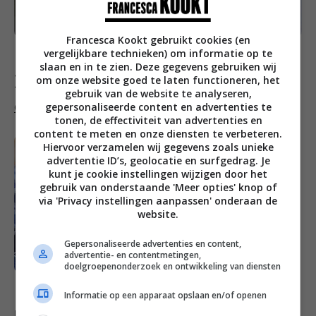
Francesca Kookt gebruikt cookies (en
vergelijkbare technieken) om informatie op te
slaan en in te zien. Deze gegevens gebruiken wij
Francesca’s week favorieten
om onze website goed te laten functioneren, het
gebruik van de website te analyseren,
gepersonaliseerde content en advertenties te
Ontbijt pannenkoeken van teff
tonen, de effectiviteit van advertenties en
content te meten en onze diensten te verbeteren.
Hiervoor verzamelen wij gegevens zoals unieke
advertentie ID’s, geolocatie en surfgedrag. Je
kunt je cookie instellingen wijzigen door het
gebruik van onderstaande 'Meer opties' knop of
via 'Privacy instellingen aanpassen' onderaan de
website.
Gepersonaliseerde advertenties en content,
advertentie- en contentmetingen,
doelgroepenonderzoek en ontwikkeling van diensten
Informatie op een apparaat opslaan en/of openen
Draadjesvlees met rode kool en gekookte