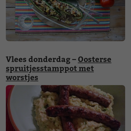
Vlees donderdag –
Oosterse
spruitjesstamppot met
worstjes