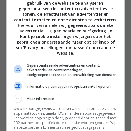
Zaterdag
gebruik van de website te analyseren,
gepersonaliseerde content en advertenties te
Kipsalade met een Thais tintje
tonen, de effectiviteit van advertenties en
content te meten en onze diensten te verbeteren.
Hiervoor verzamelen wij gegevens zoals unieke
Wie denkt dat ik geen salades eet in de winter, heeft
advertentie ID’s, geolocatie en surfgedrag. Je
het mis. Vaak voeg ik er in de koude maanden wel
kunt je cookie instellingen wijzigen door het
ingrediënten aan toe die de smaak rijker en warmer
gebruik van onderstaande 'Meer opties' knop of
via 'Privacy instellingen aanpassen' onderaan de
maakt. Zoals chili, bonen of pompoen. Of lauwwarme
website.
pindasaus, in het geval van deze Thaise kipsalade.
Met als resultaat een salade bomvol smaak Die je
Gepersonaliseerde advertenties en content,
trouwens het hele jaar door kunt eten. En met de
advertentie- en contentmetingen,
doelgroepenonderzoek en ontwikkeling van diensten
restjes kun je de volgende dag ook heerlijk lunchen. Of
je maakt het specifiek voor de lunch en eet er
Informatie op een apparaat opslaan en/of openen
meerdere dagen van. Houd dan de dressing apart en
schenk deze pas over de Thaise kipsalade als je ‘m
Meer informatie
gaat eten.
Uw persoonsgegevens worden verwerkt en informatie van uw
apparaat (cookies, unieke ID's en andere apparaatgegevens)
kan worden opgeslagen door, geopend door en gedeeld met
332 partners of specifiek door deze site worden gebruikt. Wij
en onze partners kunnen precieze geolocatiegegevens