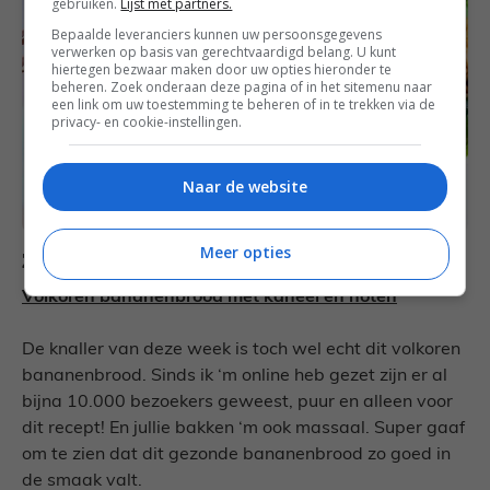
gebruiken.
Lijst met partners.
Bepaalde leveranciers kunnen uw persoonsgegevens
verwerken op basis van gerechtvaardigd belang. U kunt
hiertegen bezwaar maken door uw opties hieronder te
beheren. Zoek onderaan deze pagina of in het sitemenu naar
een link om uw toestemming te beheren of in te trekken via de
privacy- en cookie-instellingen.
Naar de website
Meer opties
Zondag
Volkoren bananenbrood met kaneel en noten
De knaller van deze week is toch wel echt dit volkoren
bananenbrood. Sinds ik ‘m online heb gezet zijn er al
bijna 10.000 bezoekers geweest, puur en alleen voor
dit recept! En jullie bakken ‘m ook massaal. Super gaaf
om te zien dat dit gezonde bananenbrood zo goed in
de smaak valt.