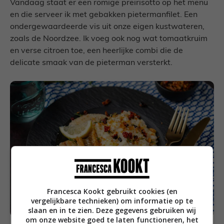
Vandaag staat er een romige preirisotto op het menu
en die serveer ik met gebakken pietermanfilet. Een
ondergewaardeerde vis uit onze eigen kustwateren,
zoals de Noordzee. Ik voeg ook nog wat tomaatkruim
en verse citroen toe, een heerlijke combi die de
delicate smaak van de pieterman versterkt.
Francesca Kookt gebruikt cookies (en
vergelijkbare technieken) om informatie op te
slaan en in te zien. Deze gegevens gebruiken wij
om onze website goed te laten functioneren, het