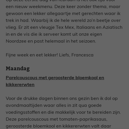
Op deze eerste dag van februari is het ook tijd voor
een nieuw weekmenu. Deze keer zonder thema, maar
gewoon een lekker allegaartje met gerechten waar ik
trek in had. Waarbij ik de hele wereld zo’n beetje over
vlieg. Er zit een vleugje Tex Mex, Italiaans en Aziatisch
in en de vis die ik serveer komt uit onze eigen
Noordzee en past helemaal in het seizoen.
Fijne week en eet lekker! Liefs, Francesca
Maandag
Parelcouscous met geroosterde bloemkool en
kikkererwten
Voor de drukke dagen binnen ons gezin ben ik dol op
avondmaaltijden waar alles in zit qua goede
voedingsstoffen en die makkelijk voor te bereiden zijn.
Deze parelcouscous met tomaten-paprikasaus,
geroosterde bloemkool en kikkererwten valt daar