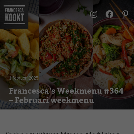
Ga
naar
de
inhoud
1 februari 2025
Francesca’s Weekmenu #364
– Februari weekmenu