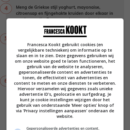
Meng de Griekse stijl yoghurt, mayonaise,
citroensap en fijngehakte kruiden door elkaar in
een kommetje. Breng goed op smaak met zout
en peper.
Meng de gekookte pasta, sjalot, cherrytomaten,
avocado, gerookte kipfilet en rucola door elkaar
Francesca Kookt gebruikt cookies (en
vergelijkbare technieken) om informatie op te
in een kom. Breng naar eigen wens op smaak
slaan en in te zien. Deze gegevens gebruiken wij
met de kruidendressing (overgebleven
om onze website goed te laten functioneren, het
yoghurtdressing kun je, goed afgedekt, tot 4
gebruik van de website te analyseren,
dagen bewaren in de koelkast).
gepersonaliseerde content en advertenties te
tonen, de effectiviteit van advertenties en
Tip: Niet op de foto, maar probeerden we nog
content te meten en onze diensten te verbeteren.
succesvol uit: deze pastasalade met kip smaakt
Hiervoor verzamelen wij gegevens zoals unieke
nog lekkerder met grof geraspte Parmezaanse
advertentie ID’s, geolocatie en surfgedrag. Je
kaas erover. Geniet ervan!
kunt je cookie instellingen wijzigen door het
gebruik van onderstaande 'Meer opties' knop of
via 'Privacy instellingen aanpassen' onderaan de
Notities
website.
Dit is een hoofdgerecht voor 4
Gepersonaliseerde advertenties en content,
personen.