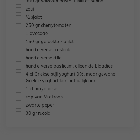
300
gr
volkoren pasta,
fusilli of penne
▢
zout
▢
½
sjalot
▢
250
gr
cherrytomaten
▢
1
avocado
▢
150
gr
gerookte kipfilet
▢
handje verse bieslook
▢
handje verse dille
▢
handje verse basilicum,
alleen de blaadjes
▢
4
el
Griekse stijl yoghurt 0%,
maar gewone
Griekse yoghurt kan natuurlijk ook
▢
1
el
mayonaise
▢
sap van ½ citroen
▢
zwarte peper
▢
30
gr
rucola