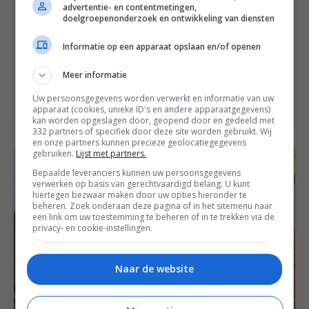
advertentie- en contentmetingen,
Bereiding: 20 minuten.
doelgroepenonderzoek en ontwikkeling van diensten
Tip: Wil je nog extra groenten
toevoegen? Denk dan aan
Informatie op een apparaat opslaan en/of openen
geblancheerde doperwten, gegrilde
asperges of courgette of beetgaar
Meer informatie
gekookte sperziebonen.
Uw persoonsgegevens worden verwerkt en informatie van uw
apparaat (cookies, unieke ID's en andere apparaatgegevens)
kan worden opgeslagen door, geopend door en gedeeld met
332 partners of specifiek door deze site worden gebruikt. Wij
en onze partners kunnen precieze geolocatiegegevens
gebruiken.
Lijst met partners.
Bepaalde leveranciers kunnen uw persoonsgegevens
verwerken op basis van gerechtvaardigd belang. U kunt
hiertegen bezwaar maken door uw opties hieronder te
beheren. Zoek onderaan deze pagina of in het sitemenu naar
een link om uw toestemming te beheren of in te trekken via de
privacy- en cookie-instellingen.
Naar de website