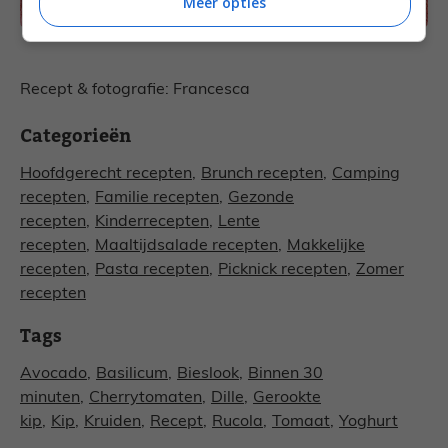
Meer opties
Recept & fotografie: Francesca
Categorieën
Hoofdgerecht recepten
,
Brunch recepten
,
Camping
recepten
,
Familie recepten
,
Gezonde
recepten
,
Kinderrecepten
,
Lente
recepten
,
Maaltijdsalade recepten
,
Makkelijke
recepten
,
Pasta recepten
,
Picknick recepten
,
Zomer
recepten
Tags
Avocado
,
Basilicum
,
Bieslook
,
Binnen 30
minuten
,
Cherrytomaten
,
Dille
,
Gerookte
kip
,
Kip
,
Kruiden
,
Recept
,
Rucola
,
Tomaat
,
Yoghurt