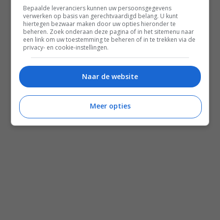
Bepaalde leveranciers kunnen uw persoonsgegevens
verwerken op basis van gerechtvaardigd belang. U kunt
hiertegen bezwaar maken door uw opties hieronder te
beheren. Zoek onderaan deze pagina of in het sitemenu naar
Disclaimer
een link om uw toestemming te beheren of in te trekken via de
privacy- en cookie-instellingen.
Privacy voorwaarden
Contact
Naar de website
Instagram
Facebook
Pinterest
Meer opties
Home
Word gratis lid
Recepten
Leefstijl
Reizen
Shop Francesca Kookt boeken
Shop Voedzaam Leven Ontbijtgids