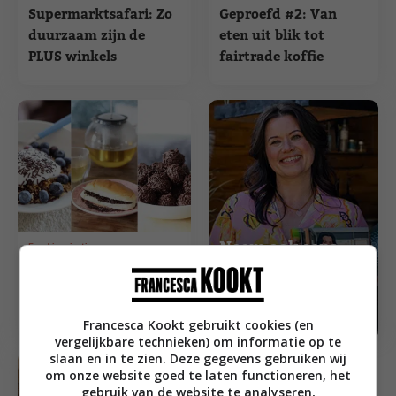
Supermarktsafari: Zo
Geproefd #2: Van
duurzaam zijn de
eten uit blik tot
PLUS winkels
fairtrade koffie
Neem ook eens
Food inspiratie
Pure
een kijkje in
Francesca's
chocoladetruffels met
webshop
hagelslag
Francesca Kookt gebruikt cookies (en
vergelijkbare technieken) om informatie op te
slaan en in te zien. Deze gegevens gebruiken wij
om onze website goed te laten functioneren, het
gebruik van de website te analyseren,