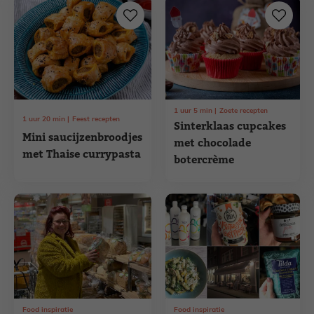
1
uur
5
min
Zoete recepten
1
uur
20
min
Feest recepten
Sinterklaas cupcakes
Mini saucijzenbroodjes
met chocolade
met Thaise currypasta
botercrème
Food inspiratie
Food inspiratie