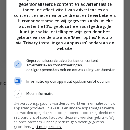
gepersonaliseerde content en advertenties te
tonen, de effectiviteit van advertenties en
content te meten en onze diensten te verbeteren.
Hiervoor verzamelen wij gegevens zoals unieke
advertentie ID’s, geolocatie en surfgedrag. Je
kunt je cookie instellingen wijzigen door het
Food inspiratie
gebruik van onderstaande 'Meer opties' knop of
3 nieuwe foodbox
via 'Privacy instellingen aanpassen' onderaan de
concepten om in te
website.
bijten
Gepersonaliseerde advertenties en content,
advertentie- en contentmetingen,
Volg je mij al op Instagram?
doelgroepenonderzoek en ontwikkeling van diensten
Informatie op een apparaat opslaan en/of openen
No posts found.
Meer informatie
Uw persoonsgegevens worden verwerkt en informatie van uw
apparaat (cookies, unieke ID's en andere apparaatgegevens)
kan worden opgeslagen door, geopend door en gedeeld met
332 partners of specifiek door deze site worden gebruikt. Wij
en onze partners kunnen precieze geolocatiegegevens
gebruiken.
Lijst met partners.