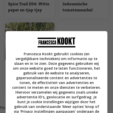
Spice Trail E04: Witte
Indonesische
peper en tjap tjay
tomatensambal
Francesca Kookt gebruikt cookies (en
vergelijkbare technieken) om informatie op te
slaan en in te zien. Deze gegevens gebruiken wij
Culinair op reis naar Indonesië
om onze website goed te laten functioneren, het
Zwanger naar
gebruik van de website te analyseren,
Indonesië: hoe
gepersonaliseerde content en advertenties te
overleeft een foodie?
tonen, de effectiviteit van advertenties en
content te meten en onze diensten te verbeteren.
Hiervoor verzamelen wij gegevens zoals unieke
Volg je mij al op Instagram?
advertentie ID’s, geolocatie en surfgedrag. Je
kunt je cookie instellingen wijzigen door het
gebruik van onderstaande 'Meer opties' knop of
No posts found.
via 'Privacy instellingen aanpassen' onderaan de