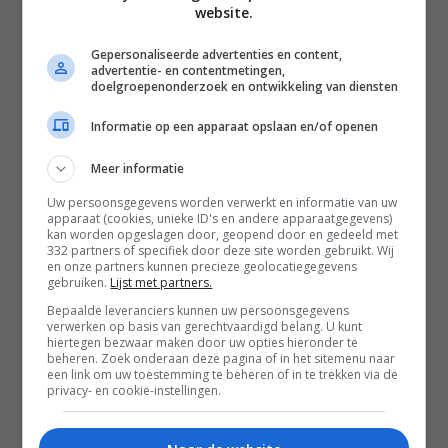
website.
Gepersonaliseerde advertenties en content,
advertentie- en contentmetingen,
doelgroepenonderzoek en ontwikkeling van diensten
Informatie op een apparaat opslaan en/of openen
Meer informatie
Uw persoonsgegevens worden verwerkt en informatie van uw
Disclaimer
apparaat (cookies, unieke ID's en andere apparaatgegevens)
kan worden opgeslagen door, geopend door en gedeeld met
Privacy voorwaarden
332 partners of specifiek door deze site worden gebruikt. Wij
en onze partners kunnen precieze geolocatiegegevens
Contact
gebruiken.
Lijst met partners.
Bepaalde leveranciers kunnen uw persoonsgegevens
Instagram
Facebook
Pinterest
verwerken op basis van gerechtvaardigd belang. U kunt
hiertegen bezwaar maken door uw opties hieronder te
beheren. Zoek onderaan deze pagina of in het sitemenu naar
een link om uw toestemming te beheren of in te trekken via de
privacy- en cookie-instellingen.
Home
Word gratis lid