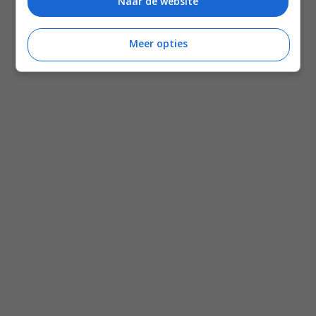
Naar de website
Recepten
Leefstijl
Meer opties
Reizen
Shop Francesca Kookt boeken
Shop Voedzaam Leven Ontbijtgids
Samenwerken
Zomer recepten
Salade recepten
Gezonde recepten
Meal prep recepten
Makkelijke recepten
Mediterraanse recepten
Familie recepten