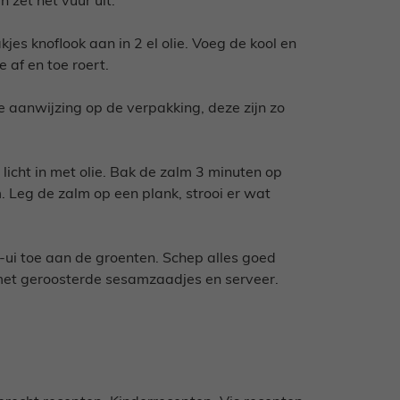
 zet het vuur uit.
jes knoflook aan in 2 el olie. Voeg de kool en
 af en toe roert.
de aanwijzing op de verpakking, deze zijn zo
 licht in met olie. Bak de zalm 3 minuten op
 Leg de zalm op een plank, strooi er wat
e-ui toe aan de groenten. Schep alles goed
met geroosterde sesamzaadjes en serveer.