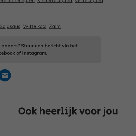
recht recepten
,
Kinderrecepten
,
Vis recepten
Sojasaus
,
Witte kool
,
Zalm
ts anders? Stuur een
bericht
via het
cebook
of
Instagram
.
Ook heerlijk voor jou