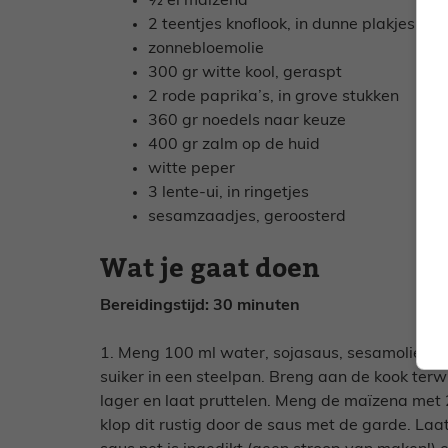
½ el maïzena
2 teentjes knoflook, in dunne plakjes
zonnebloemolie
300 gr witte kool, geraspt
2 rode paprika’s, in grove stukken
360 gr noedels naar keuze
400 gr zalm op de huid
witte peper
3 lente-ui, in ringetjes
sesamzaadjes, geroosterd
Wat je gaat doen
Bereidingstijd: 30 minuten
1. Meng 100 ml water, sojasaus, sesamolie, ge
suiker in een steelpan. Breng aan de kook terwi
lager en laat pruttelen. Meng de maïzena met 2
klop dit rustig door de saus met de garde. Laa