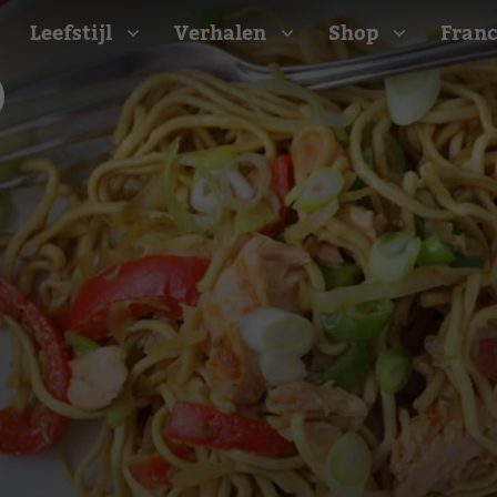
Leefstijl
Verhalen
Shop
Franc
Barbecue recepten
t
Camping recepten
e
Picknick recepten
Salade recepten
d
Zomer recepten
ijk
erraans
n
Bekijk alle recepten
arisch