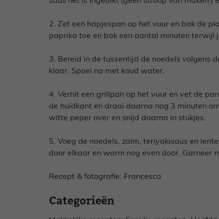
saus net is ingedikt (geen stroop van maken!) en
2. Zet een hapjespan op het vuur en bak de plak
paprika toe en bak een aantal minuten terwijl je
3. Bereid in de tussentijd de noedels volgens 
klaar. Spoel na met koud water.
4. Verhit een grillpan op het vuur en vet de pan
de huidkant en draai daarna nog 3 minuten om.
witte peper over en snijd daarna in stukjes.
5. Voeg de noedels, zalm, teriyakisaus en lent
door elkaar en warm nog even door. Garneer 
Recept & fotografie: Francesca
Categorieën