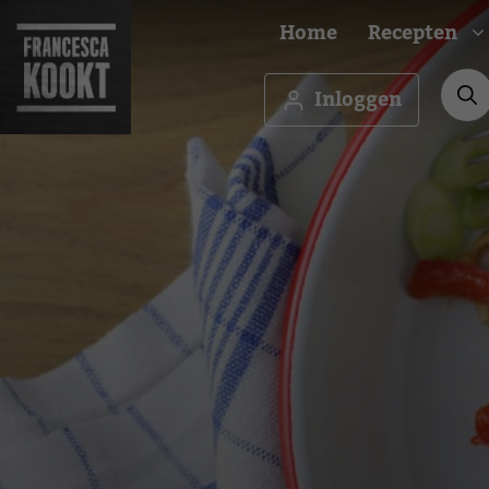
Ga
Home
Recepten
naar
de
inhoud
Inloggen
Ontbijt
Borrel
Brunch
Budge
Lunch
Famili
Hapje
Feest
Drankje
Gezon
Amuse
Makkel
Voorgerecht
Medit
Hoofdgerecht
Oven
Bijgerecht
Vega
Nagerecht
Veget