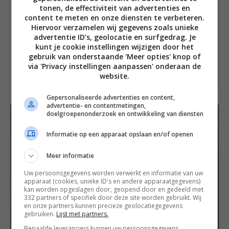
tonen, de effectiviteit van advertenties en
content te meten en onze diensten te verbeteren.
Notities
Hiervoor verzamelen wij gegevens zoals unieke
Met dit recept maak je een
advertentie ID’s, geolocatie en surfgedrag. Je
kunt je cookie instellingen wijzigen door het
hoofdgerecht voor 4 personen.
gebruik van onderstaande 'Meer opties' knop of
Bereiding: 40 minuten
via 'Privacy instellingen aanpassen' onderaan de
website.
Gepersonaliseerde advertenties en content,
advertentie- en contentmetingen,
doelgroepenonderzoek en ontwikkeling van diensten
Informatie op een apparaat opslaan en/of openen
Meer informatie
Uw persoonsgegevens worden verwerkt en informatie van uw
apparaat (cookies, unieke ID's en andere apparaatgegevens)
kan worden opgeslagen door, geopend door en gedeeld met
332 partners of specifiek door deze site worden gebruikt. Wij
en onze partners kunnen precieze geolocatiegegevens
gebruiken.
Lijst met partners.
Bepaalde leveranciers kunnen uw persoonsgegevens