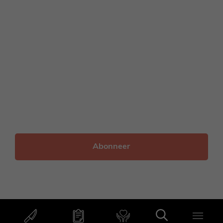
Voornaam
Achternaam
E-
mailadres
© 2012 - 2026 Francesca Kookt
onderhoud door
onlinio