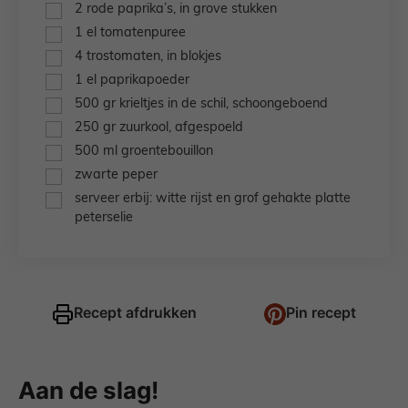
▢
2
rode paprika’s,
in grove stukken
▢
1
el
tomatenpuree
▢
4
trostomaten,
in blokjes
▢
1
el
paprikapoeder
▢
500
gr
krieltjes in de schil,
schoongeboend
▢
250
gr
zuurkool,
afgespoeld
▢
500
ml
groentebouillon
▢
zwarte peper
▢
serveer erbij: witte rijst en grof gehakte platte
peterselie
Recept afdrukken
Pin recept
Aan de slag!