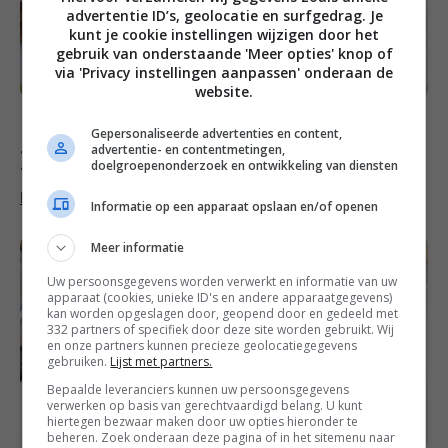
advertentie ID’s, geolocatie en surfgedrag. Je
kunt je cookie instellingen wijzigen door het
gebruik van onderstaande 'Meer opties' knop of
via 'Privacy instellingen aanpassen' onderaan de
website.
Gepersonaliseerde advertenties en content,
advertentie- en contentmetingen,
Francesca’s week favorieten
doelgroepenonderzoek en ontwikkeling van diensten
Pollo al marsala
met
geroosterde broccoli
Informatie op een apparaat opslaan en/of openen
Meer informatie
Uw persoonsgegevens worden verwerkt en informatie van uw
apparaat (cookies, unieke ID's en andere apparaatgegevens)
kan worden opgeslagen door, geopend door en gedeeld met
332 partners of specifiek door deze site worden gebruikt. Wij
en onze partners kunnen precieze geolocatiegegevens
gebruiken.
Lijst met partners.
Bepaalde leveranciers kunnen uw persoonsgegevens
verwerken op basis van gerechtvaardigd belang. U kunt
hiertegen bezwaar maken door uw opties hieronder te
beheren. Zoek onderaan deze pagina of in het sitemenu naar