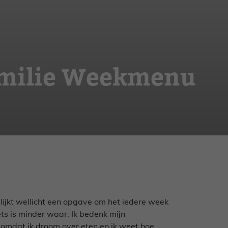
amilie Weekmenu
ijkt wellicht een opgave om het iedere week
ets is minder waar. Ik bedenk mijn
omdat ik droom over eten en ik weet hoe