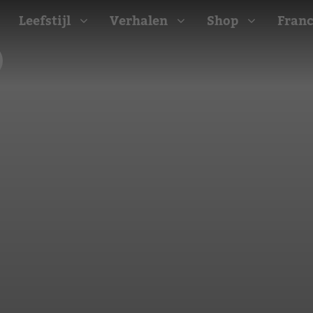
Leefstijl
Verhalen
Shop
Franc
Barbecue recepten
t
Camping recepten
e
Picknick recepten
Salade recepten
d
Zomer recepten
ijk
erraans
n
Bekijk alle recepten
arisch