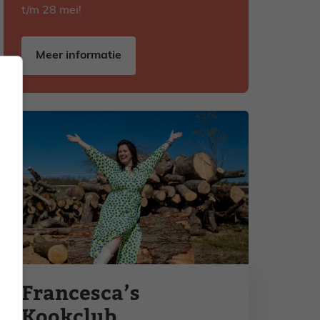
t/m 28 mei!
Meer informatie
Francesca’s
Kookclub