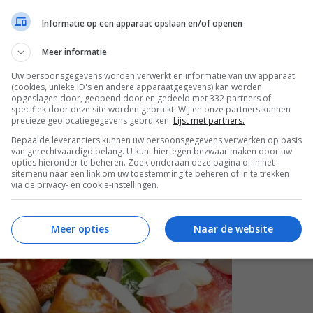
Informatie op een apparaat opslaan en/of openen
enu. Deze
zomerse pasta met honingkip en
Meer informatie
Uw persoonsgegevens worden verwerkt en informatie van uw apparaat
(cookies, unieke ID's en andere apparaatgegevens) kan worden
opgeslagen door, geopend door en gedeeld met 332 partners of
specifiek door deze site worden gebruikt. Wij en onze partners kunnen
precieze geolocatiegegevens gebruiken.
Lijst met partners.
Bepaalde leveranciers kunnen uw persoonsgegevens verwerken op basis
van gerechtvaardigd belang. U kunt hiertegen bezwaar maken door uw
opties hieronder te beheren. Zoek onderaan deze pagina of in het
sitemenu naar een link om uw toestemming te beheren of in te trekken
via de privacy- en cookie-instellingen.
Meer opties
Naar de website