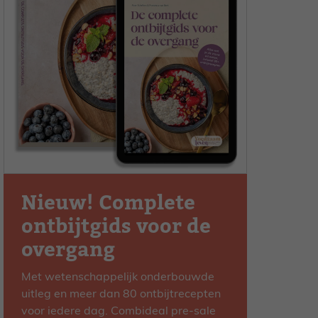
Nieuw! Complete
ontbijtgids voor de
overgang
Met wetenschappelijk onderbouwde
uitleg en meer dan 80 ontbijtrecepten
voor iedere dag. Combideal pre-sale