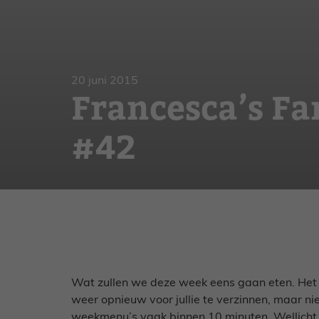
Gebak
Zoet
20 juni 2015
Francesca’s F
#42
Wat zullen we deze week eens gaan eten. Het l
weer opnieuw voor jullie te verzinnen, maar ni
weekmenu’s vaak binnen 10 minuten. Wellicht 