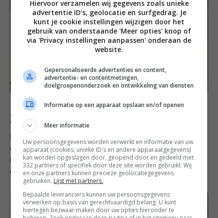
Hiervoor verzamelen wij gegevens zoals unieke
advertentie ID’s, geolocatie en surfgedrag. Je
kunt je cookie instellingen wijzigen door het
gebruik van onderstaande 'Meer opties' knop of
via 'Privacy instellingen aanpassen' onderaan de
website.
Gepersonaliseerde advertenties en content,
advertentie- en contentmetingen,
doelgroepenonderzoek en ontwikkeling van diensten
Informatie op een apparaat opslaan en/of openen
Zaterdag
Meer informatie
Heb je weleens zelf
vanille vla
gemaakt? Probeer het
Uw persoonsgegevens worden verwerkt en informatie van uw
eens, je bent zo klaar en het smaakt vooral lauwwarm
apparaat (cookies, unieke ID's en andere apparaatgegevens)
kan worden opgeslagen door, geopend door en gedeeld met
heerlijk. Pas op dat je ‘m niet te lang doorkookt, want
332 partners of specifiek door deze site worden gebruikt. Wij
dan word de vla te dik.
en onze partners kunnen precieze geolocatiegegevens
gebruiken.
Lijst met partners.
Bepaalde leveranciers kunnen uw persoonsgegevens
verwerken op basis van gerechtvaardigd belang. U kunt
hiertegen bezwaar maken door uw opties hieronder te
beheren. Zoek onderaan deze pagina of in het sitemenu naar