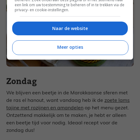
een link om uw toestemming te beheren of in te trekken via de
privacy- en cookie-instellingen.
Naar de website
Meer opties
Zondag
We blijven een beetje in de Marokkaanse sferen met
de ras el hanout, want vandaag heb ik de
zoete lams
tajine met rozijnen en amandelen
op het menu gezet.
Ontzettend makkelijk om te maken, je hebt er alleen
een beetje tijd voor nodig. Ideaal recept voor de
zondag dus!