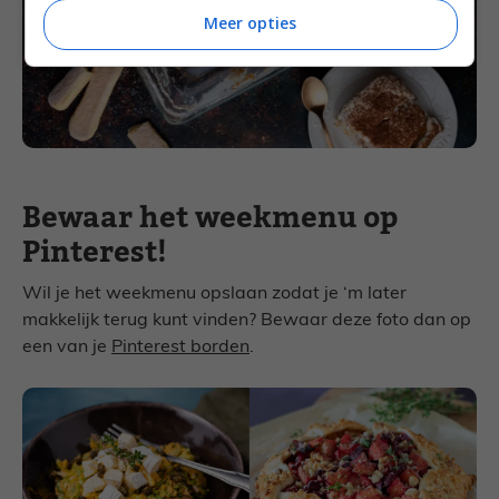
Meer opties
Bewaar het weekmenu op
Pinterest!
Wil je het weekmenu opslaan zodat je ‘m later
makkelijk terug kunt vinden? Bewaar deze foto dan op
een van je
Pinterest borden
.