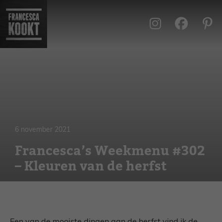
Ga
naar
de
inhoud
6 november 2021
Francesca’s Weekmenu #302
– Kleuren van de herfst