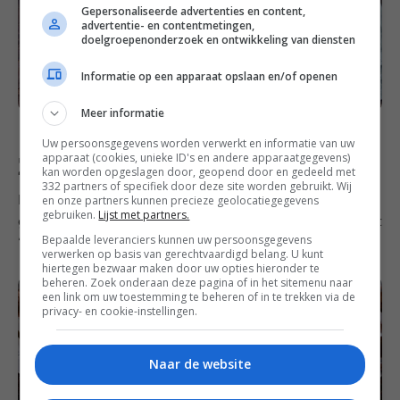
Gepersonaliseerde advertenties en content,
advertentie- en contentmetingen,
doelgroepenonderzoek en ontwikkeling van diensten
Informatie op een apparaat opslaan en/of openen
Meer informatie
Uw persoonsgegevens worden verwerkt en informatie van uw
apparaat (cookies, unieke ID's en andere apparaatgegevens)
Zondag
kan worden opgeslagen door, geopend door en gedeeld met
332 partners of specifiek door deze site worden gebruikt. Wij
en onze partners kunnen precieze geolocatiegegevens
Ik zocht een dessert in een warme herfstkleur, nou
gebruiken.
Lijst met partners.
gelukt hoor!
Deze tiramisu
bewijst maar weer eens dat
Bepaalde leveranciers kunnen uw persoonsgegevens
‘bruin eten’ vaak één groot feest is.
verwerken op basis van gerechtvaardigd belang. U kunt
hiertegen bezwaar maken door uw opties hieronder te
beheren. Zoek onderaan deze pagina of in het sitemenu naar
een link om uw toestemming te beheren of in te trekken via de
privacy- en cookie-instellingen.
Naar de website