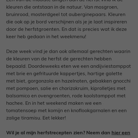
Een van de mooiste dingen aan de herfst vind ik de
kleuren die ontstaan in de natuur. Van mosgroen,
bruinrood, mosterdgeel tot auberginepaars. Kleuren
die ook op je bord verschijnen als je je laat inspireren
door de herfstgroenten. En dat is precies wat ik deze
keer heb gedaan in het weekmenu!
Deze week vind je dan ook allemaal gerechten waarin
de kleuren van de herfst de gerechten hebben
bepaald. Doordeweeks eten we een andijviestamppot
met brie en gefrituurde kappertjes, hartige galette
met biet, gorgonzola en hazelnoten, gebakken gnocchi
met pompoen, salie en chorizokruim, kiprolletjes met
balsamico en ovengroenten, rode koolstamppot met
hachee. En in het weekend maken we een
tomatensoep met komijn en knoflookgarnalen en een
zalige tiramisu. Eet lekker!
Wil je al mijn herfstrecepten zien? Neem dan
hier een