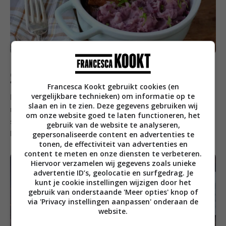
Zaterdag
Francesca Kookt gebruikt cookies (en
vergelijkbare technieken) om informatie op te
In het weekend is het heerlijk om een pan soep te
slaan en in te zien. Deze gegevens gebruiken wij
maken.
Deze tomatensoep
krijgt een diepe, warme
om onze website goed te laten functioneren, het
smaak door de komijn en wordt gecombineerd met
gebruik van de website te analyseren,
gepersonaliseerde content en advertenties te
knoflookgarnalen.
tonen, de effectiviteit van advertenties en
content te meten en onze diensten te verbeteren.
Hiervoor verzamelen wij gegevens zoals unieke
advertentie ID’s, geolocatie en surfgedrag. Je
kunt je cookie instellingen wijzigen door het
gebruik van onderstaande 'Meer opties' knop of
via 'Privacy instellingen aanpassen' onderaan de
website.