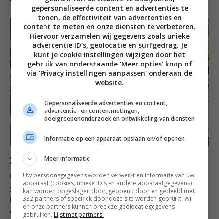
gepersonaliseerde content en advertenties te
tonen, de effectiviteit van advertenties en
content te meten en onze diensten te verbeteren.
Hiervoor verzamelen wij gegevens zoals unieke
advertentie ID’s, geolocatie en surfgedrag. Je
kunt je cookie instellingen wijzigen door het
gebruik van onderstaande 'Meer opties' knop of
via 'Privacy instellingen aanpassen' onderaan de
website.
Gepersonaliseerde advertenties en content,
advertentie- en contentmetingen,
doelgroepenonderzoek en ontwikkeling van diensten
Informatie op een apparaat opslaan en/of openen
Meer informatie
Zondag
Uw persoonsgegevens worden verwerkt en informatie van uw
Hoe zomers wil je het hebben? Deze
granita met
apparaat (cookies, unieke ID's en andere apparaatgegevens)
watermeloen en vlierbloesem
is makkelijk te maken en
kan worden opgeslagen door, geopend door en gedeeld met
332 partners of specifiek door deze site worden gebruikt. Wij
heerlijk verkoelend. De vlierbloesemsiroop geeft het
en onze partners kunnen precieze geolocatiegegevens
een smaakvol accent, net als de verse tijm.
gebruiken.
Lijst met partners.