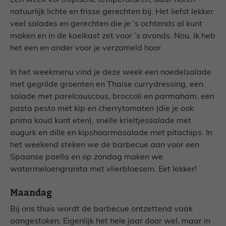
Een week vol tropische temperaturen, daar horen
natuurlijk lichte en frisse gerechten bij. Het liefst lekker
veel salades en gerechten die je ’s ochtends al kunt
maken en in de koelkast zet voor ’s avonds. Nou, ik heb
het een en ander voor je verzameld hoor.
In het weekmenu vind je deze week een noedelsalade
met gegrilde groenten en Thaise currydressing, een
salade met parelcouscous, broccoli en parmaham, een
pasta pesto met kip en cherrytomaten (die je ook
prima koud kunt eten), snelle krieltjessalade met
augurk en dille en kipshoarmasalade met pitachips. In
het weekend steken we de barbecue aan voor een
Spaanse paella en op zondag maken we
watermeloengranita met vlierbloesem. Eet lekker!
Maandag
Bij ons thuis wordt de barbecue ontzettend vaak
aangestoken. Eigenlijk het hele jaar door wel, maar in