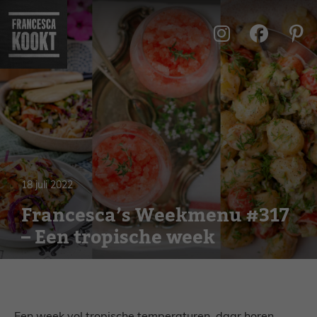
Ga
naar
de
inhoud
18 juli 2022
Francesca’s Weekmenu #317
– Een tropische week