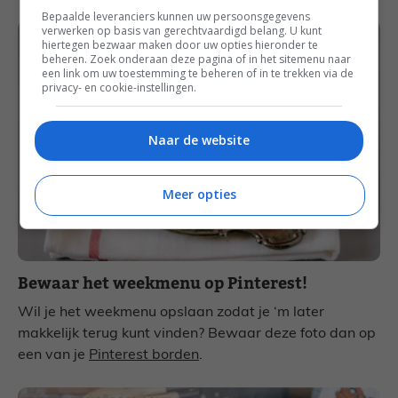
Bepaalde leveranciers kunnen uw persoonsgegevens
verwerken op basis van gerechtvaardigd belang. U kunt
hiertegen bezwaar maken door uw opties hieronder te
beheren. Zoek onderaan deze pagina of in het sitemenu naar
een link om uw toestemming te beheren of in te trekken via de
privacy- en cookie-instellingen.
Naar de website
Meer opties
Bewaar het weekmenu op Pinterest!
Wil je het weekmenu opslaan zodat je ‘m later
makkelijk terug kunt vinden? Bewaar deze foto dan op
een van je
Pinterest borden
.