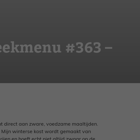
eekmenu #363 –
cht direct aan zware, voedzame maaltijden.
l. Mijn winterse kost wordt gemaakt van
en en hoeft echt niet altijd zwaar op de