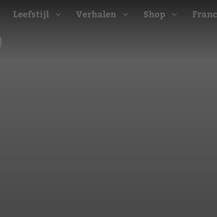
Leefstijl
Verhalen
Shop
Franc
Barbecue recepten
t
Camping recepten
e
Picknick recepten
Salade recepten
d
Zomer recepten
ijk
erraans
n
Bekijk alle recepten
arisch