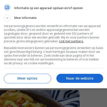
Informatie op een apparaat opslaan en/of openen
Meer informatie
Uw persoonsgegevens worden verwerkt en informatie van uw apparaat
(cookies, unieke ID's en andere apparaatgegevens) kan worden
opgeslagen door, geopend door en gedeeld met 332 partners of
specifiek door deze site worden gebruikt. Wij en onze partners kunnen
precieze geolocatiegegevens gebruiken.
Lijst met partners.
Bepaalde leveranciers kunnen uw persoonsgegevens verwerken op basis
van gerechtvaardigd belang. U kunt hiertegen bezwaar maken door uw
opties hieronder te beheren. Zoek onderaan deze pagina of in het
aus
sitemenu naar een link om uw toestemming te beheren of in te trekken
via de privacy- en cookie-instellingen.
ruitjes. Zo heb ik mijn jongste kind ooit
eds dol op. Ik combineerde het vervolgens met
Meer opties
Naar de website
aardige maaltijd.