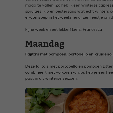
maag te vallen. Zo heb ik een winterse capres
spruitjes, kip en oestersaus wat echt winters c
erwtensoep in het weekmenu. Een feestje om de
Fijne week en eet lekker! Liefs, Francesca
Maandag
Fajita’s met pompoen, portobello en kruidenol
Deze fajita’s met portobello en pompoen zitten 
combineert met volkoren wraps heb je een heer
past in dit winterse seizoen.