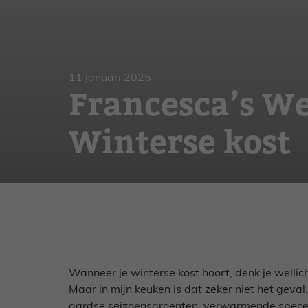
Gebak
Zoet
11 januari 2025
Francesca’s W
Winterse kost
Wanneer je winterse kost hoort, denk je welli
Maar in mijn keuken is dat zeker niet het geva
aardse seizoensgroenten, verwarmende specerij