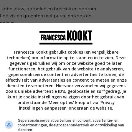
t kabeljauw, garnalen en broccoli en daarom
t de vis en groenten met puree en kaas en
aakvol.
Francesca Kookt gebruikt cookies (en vergelijkbare
technieken) om informatie op te slaan en in te zien. Deze
gegevens gebruiken wij om onze website goed te laten
functioneren, het gebruik van de website te analyseren,
gepersonaliseerde content en advertenties te tonen, de
effectiviteit van advertenties en content te meten en onze
diensten te verbeteren. Hiervoor verzamelen wij gegevens
zoals unieke advertentie ID’s, geolocatie en surfgedrag. Je
kunt je cookie instellingen wijzigen door het gebruik van
onderstaande 'Meer opties' knop of via 'Privacy
instellingen aanpassen' onderaan de website.
Gepersonaliseerde advertenties en content, advertentie- en
contentmetingen, doelgroepenonderzoek en ontwikkeling van
diensten