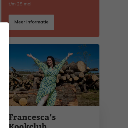
t/m 28 mei!
Meer informatie
Francesca’s
Kookclub