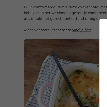
Puur comfort food, dat is deze ovenschotel me
heb ik ‘m in het weekmenu gezet. Je combineer
dat maakt het gerecht ontzettend romig en sm
Meer winterse visrecepten
vind je hier
.