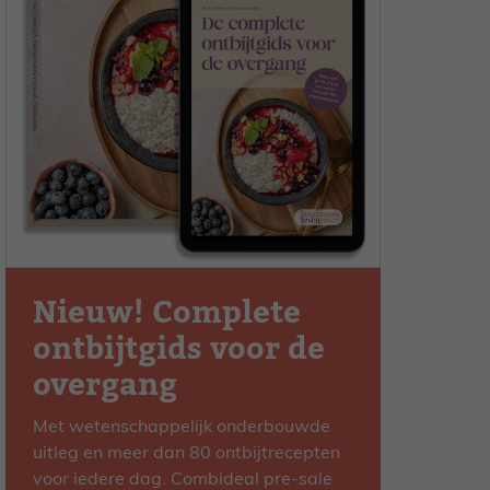
Nieuw! Complete
ontbijtgids voor de
overgang
Met wetenschappelijk onderbouwde
uitleg en meer dan 80 ontbijtrecepten
voor iedere dag. Combideal pre-sale