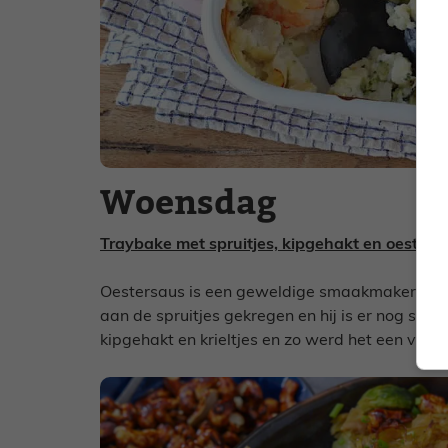
Woensdag
Traybake met spruitjes, kipgehakt en oesters
Oestersaus is een geweldige smaakmaker voor sp
aan de spruitjes gekregen en hij is er nog ste
kipgehakt en krieltjes en zo werd het een volw